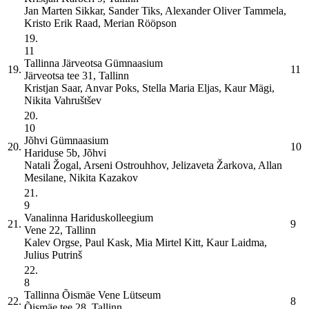
Jan Marten Sikkar, Sander Tiks, Alexander Oliver Tammela,
Kristo Erik Raad, Merian Rööpson
19.
11
Tallinna Järveotsa Gümnaasium
19.
11
Järveotsa tee 31, Tallinn
Kristjan Saar, Anvar Poks, Stella Maria Eljas, Kaur Mägi,
Nikita Vahruštšev
20.
10
Jõhvi Gümnaasium
20.
10
Hariduse 5b, Jõhvi
Natali Žogal, Arseni Ostrouhhov, Jelizaveta Žarkova, Allan
Mesilane, Nikita Kazakov
21.
9
Vanalinna Hariduskolleegium
21.
9
Vene 22, Tallinn
Kalev Orgse, Paul Kask, Mia Mirtel Kitt, Kaur Laidma,
Julius Putrinš
22.
8
Tallinna Õismäe Vene Lütseum
22.
8
Õismäe tee 28, Tallinn