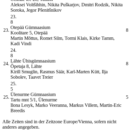
Aleksei Voltšihhin, Nikita Puškarjov, Dmitri Rodzik, Nikita
Soroka, Jegor Pšenitšnikov
23.
8
Otepää Gümnaasium
23.
8
Koolitare 5, Otepää
Martin Mõttus, Romet Silm, Tormi Klais, Kirke Tamm,
Kadi Vindi
24.
8
Lähte Ühisgümnaasium
24.
8
Õpetaja 8, Lähte
Kirill Smuglin, Rasmus Säär, Karl-Marten Kütt, Ilja
Sobolev, Taavet Treier
25.
5
Ülenurme Gümnaasium
25.
5
Tartu mnt 5/1, Ülenurme
Ilona Lesyk, Marko Veeranna, Markus Villem, Martin-Eric
Breedis
Alle Zeiten sind in der Zeitzone Europe/Vienna, sofern nicht
anderes angegeben.