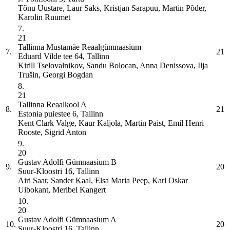
Tõnu Uustare, Laur Saks, Kristjan Sarapuu, Martin Põder,
Karolin Ruumet
7.
21
Tallinna Mustamäe Reaalgümnaasium
7.
21
Eduard Vilde tee 64, Tallinn
Kirill Tselovalnikov, Sandu Bolocan, Anna Denissova, Ilja
Trušin, Georgi Bogdan
8.
21
Tallinna Reaalkool
A
8.
21
Estonia puiestee 6, Tallinn
Kent Clark Valge, Kaur Kaljola, Martin Paist, Emil Henri
Rooste, Sigrid Anton
9.
20
Gustav Adolfi Gümnaasium
B
9.
20
Suur-Kloostri 16, Tallinn
Airi Saar, Sander Kaal, Elsa Maria Peep, Karl Oskar
Uibokant, Meribel Kangert
10.
20
Gustav Adolfi Gümnaasium
A
10.
20
Suur-Kloostri 16, Tallinn