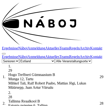
Ergebnisse
Náboj
Anmeldung
Aktuelles
Teams
Regeln
Archiv
Kontakt
Ergebnisse
Náboj
Anmeldung
Aktuelles
Teams
Regeln
Archiv
Kontakt
1.
29
Hugo Treffneri Gümnaasium
B
1.
29
Munga 12, Tartu
Mihkel Tali, Ralf Robert Paabo, Mattias Jõgi, Lukas
Müürsepp, Jaan Artur Viirsalu
2.
28
Tallinna Reaalkool
B
2.
28
Estonia puiestee 6, Tallinn