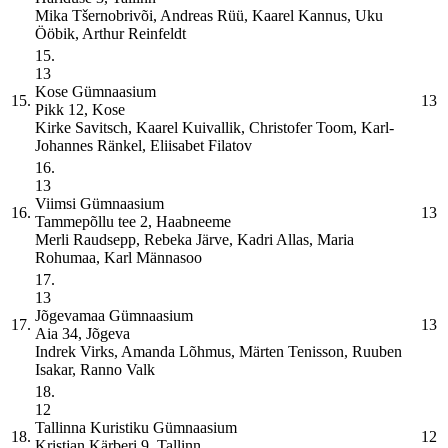
Mika Tšernobrivõi, Andreas Rüü, Kaarel Kannus, Uku
Ööbik, Arthur Reinfeldt
15.
13
Kose Gümnaasium
15.
13
Pikk 12, Kose
Kirke Savitsch, Kaarel Kuivallik, Christofer Toom, Karl-
Johannes Ränkel, Eliisabet Filatov
16.
13
Viimsi Gümnaasium
16.
13
Tammepõllu tee 2, Haabneeme
Merli Raudsepp, Rebeka Järve, Kadri Allas, Maria
Rohumaa, Karl Männasoo
17.
13
Jõgevamaa Gümnaasium
17.
13
Aia 34, Jõgeva
Indrek Virks, Amanda Lõhmus, Märten Tenisson, Ruuben
Isakar, Ranno Valk
18.
12
Tallinna Kuristiku Gümnaasium
18.
12
Kristjan Kärberi 9, Tallinn