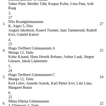
Vahur Paist, Meriliis Täht, Kaspar Kubu, Liisa Pata, Ardi
Raag
3.
27
Nõo Reaalgümnaasium
3.
27
K. Aigro 5, Nõo
August Jakobson, Kaarel Toomet, Jaan Tammeraid, Rudolf
Kivi, Gabriel Kalvet
4.
25
Hugo Treffneri Gümnaasium
A
4.
25
Munga 12, Tartu
Kirke Kisand, Hans Henrik Rebane, Arthur Lauk, Jürgen
Güsson, Jakob Läänemets
5.
24
Hugo Treffneri Gümnaasium
C
5.
24
Munga 12, Tartu
Kert Lelov, Annette Annok, Karl Pärtel Arvi, Liisi Liias,
Margaret Braun
6.
22
Miina Härma Gümnaasium
6.
22
J. Tõnissoni 3, Tartu