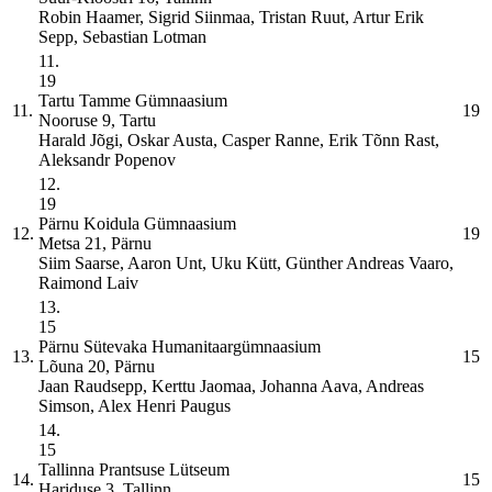
Robin Haamer, Sigrid Siinmaa, Tristan Ruut, Artur Erik
Sepp, Sebastian Lotman
11.
19
Tartu Tamme Gümnaasium
11.
19
Nooruse 9, Tartu
Harald Jõgi, Oskar Austa, Casper Ranne, Erik Tõnn Rast,
Aleksandr Popenov
12.
19
Pärnu Koidula Gümnaasium
12.
19
Metsa 21, Pärnu
Siim Saarse, Aaron Unt, Uku Kütt, Günther Andreas Vaaro,
Raimond Laiv
13.
15
Pärnu Sütevaka Humanitaargümnaasium
13.
15
Lõuna 20, Pärnu
Jaan Raudsepp, Kerttu Jaomaa, Johanna Aava, Andreas
Simson, Alex Henri Paugus
14.
15
Tallinna Prantsuse Lütseum
14.
15
Hariduse 3, Tallinn