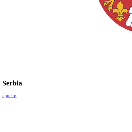
Serbia
српски