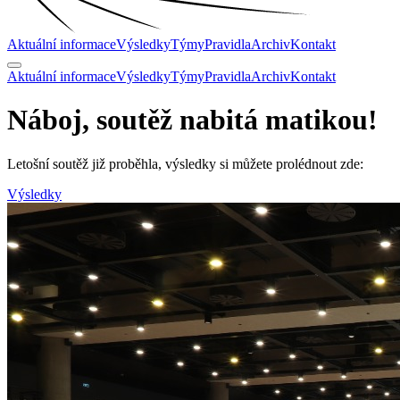
Aktuální informace
Výsledky
Týmy
Pravidla
Archiv
Kontakt
Aktuální informace
Výsledky
Týmy
Pravidla
Archiv
Kontakt
Náboj, soutěž nabitá
matikou
!
Letošní soutěž již proběhla, výsledky si můžete prolédnout zde:
Výsledky