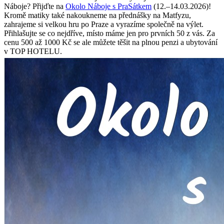
Náboje? Přijďte na
Okolo Náboje s PraSátkem
(12.–14.03.2026)!
Kromě matiky také nakoukneme na přednášky na Matfyzu,
zahrajeme si velkou hru po Praze a vyrazíme společně na výlet.
Přihlašujte se co nejdříve, místo máme jen pro prvních 50 z vás. Za
cenu 500 až 1000 Kč se ale můžete těšit na plnou penzi a ubytování
v TOP HOTELU.