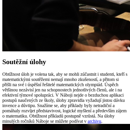
Soutěžní úlohy
Obtížnost úloh je volena tak, aby se mohli zúčastnit i studenti, kteří s
matematickými soutěžemi nemají mnoho zkušeností, a přitom si
přišli na své i úspěšní řešitelé matematických olympiád. Úspěch
většinou nezávisí jen na schopnostech jednotlivých členů, ale i na
efektivní týmové spolupráci. V Náboji nejde o bezduchou aplikaci
postupů naučených ze školy, úlohy zpravidla vyžadují jistou dávku
invence a důvtipu. Snažíme se, aby příklady byly netradiční a
pomáhaly rozvíjet představivost, logické myšlení a především zájem
o matematiku. Obtížnost příkladů postupně vzrůstá. Na úlohy
minulých ročníků Náboje se můžete podívat v
archivu
.