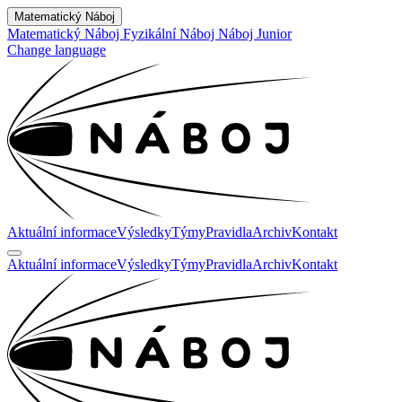
Matematický Náboj
Matematický Náboj
Fyzikální Náboj
Náboj Junior
Change language
Aktuální informace
Výsledky
Týmy
Pravidla
Archiv
Kontakt
Aktuální informace
Výsledky
Týmy
Pravidla
Archiv
Kontakt