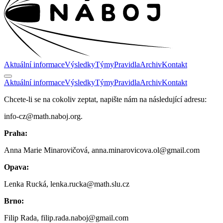
Aktuální informace
Výsledky
Týmy
Pravidla
Archiv
Kontakt
Aktuální informace
Výsledky
Týmy
Pravidla
Archiv
Kontakt
Chcete-li se na cokoliv zeptat, napište nám na následující adresu:
info-cz@math.naboj.org.
Praha:
Anna Marie Minarovičová, anna.minarovicova.ol@gmail.com
Opava:
Lenka Rucká, lenka.rucka@math.slu.cz
Brno:
Filip Rada, filip.rada.naboj@gmail.com