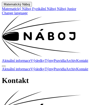
Matematický Náboj
Matematický Náboj
Fyzikální Náboj
Náboj Junior
Change language
Aktuální informace
Výsledky
Týmy
Pravidla
Archiv
Kontakt
Aktuální informace
Výsledky
Týmy
Pravidla
Archiv
Kontakt
Kontakt