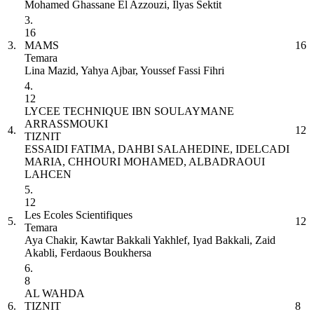
Mohamed Ghassane El Azzouzi, Ilyas Sektit
3.
16
3.
MAMS
16
Temara
Lina Mazid, Yahya Ajbar, Youssef Fassi Fihri
4.
12
LYCEE TECHNIQUE IBN SOULAYMANE
ARRASSMOUKI
4.
12
TIZNIT
ESSAIDI FATIMA, DAHBI SALAHEDINE, IDELCADI
MARIA, CHHOURI MOHAMED, ALBADRAOUI
LAHCEN
5.
12
Les Ecoles Scientifiques
5.
12
Temara
Aya Chakir, Kawtar Bakkali Yakhlef, Iyad Bakkali, Zaid
Akabli, Ferdaous Boukhersa
6.
8
AL WAHDA
6.
TIZNIT
8