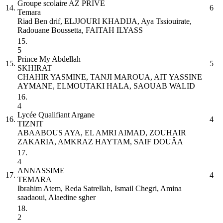
Groupe scolaire AZ PRIVE
14.
6
Temara
Riad Ben drif, ELJJOURI KHADIJA, Aya Tssiouirate,
Radouane Boussetta, FAITAH ILYASS
15.
5
Prince My Abdellah
15.
5
SKHIRAT
CHAHIR YASMINE, TANJI MAROUA, AIT YASSINE
AYMANE, ELMOUTAKI HALA, SAOUAB WALID
16.
4
Lycée Qualifiant Argane
16.
4
TIZNIT
ABAABOUS AYA, EL AMRI AIMAD, ZOUHAIR
ZAKARIA, AMKRAZ HAYTAM, SAIF DOUÂA
17.
4
ANNASSIME
17.
4
TEMARA
Ibrahim Atem, Reda Satrellah, Ismail Chegri, Amina
saadaoui, Alaedine sgher
18.
2