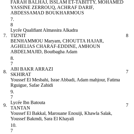
FARAH BALHAJ, ISSLAM ET-TABITTY, MOHAMED
YASSINE ZERROUQ, ACHRAF DARIF,
ABDESSAMAD BOUKHARMOUS
7.
8
Lycée Qualifiant Almassira Alkadra
7.
TIZNIT
8
BENHAMMOU Maryam, CHOUTTA HAJAR,
AGHELIAS CHARAF-EDDINE, AMHOUN
ABDELMAJID, Boutbagha Adam
8.
7
ABI BAKR ARRAZI
8.
7
SKHIRAT
Youssef El Mesbahi, Israe Abbadi, Adam mahjour, Fatima
Rguigue, Safae Zahidi
9.
7
Lycée Ibn Batouta
9.
7
TANTAN
Youssef El Bakkal, Marouane Enouiji, Khawla Salak,
Youssef Bakmdi, Sara El Khayali
10.
7