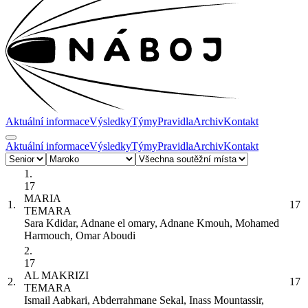
Aktuální informace
Výsledky
Týmy
Pravidla
Archiv
Kontakt
Aktuální informace
Výsledky
Týmy
Pravidla
Archiv
Kontakt
1.
17
MARIA
1.
17
TEMARA
Sara Kdidar, Adnane el omary, Adnane Kmouh, Mohamed
Harmouch, Omar Aboudi
2.
17
AL MAKRIZI
2.
17
TEMARA
Ismail Aabkari, Abderrahmane Sekal, Inass Mountassir,