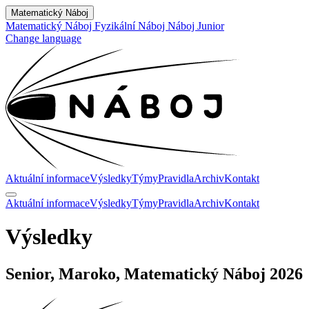
Matematický Náboj
Matematický Náboj
Fyzikální Náboj
Náboj Junior
Change language
Aktuální informace
Výsledky
Týmy
Pravidla
Archiv
Kontakt
Aktuální informace
Výsledky
Týmy
Pravidla
Archiv
Kontakt
Výsledky
Senior, Maroko, Matematický Náboj 2026