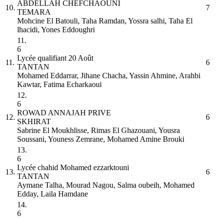
ABDELLAH CHEFCHAOUNI
10.
7
TEMARA
Mohcine El Batouli, Taha Ramdan, Yossra salhi, Taha El
lhacidi, Yones Eddoughri
11.
6
Lycée qualifiant 20 Août
11.
6
TANTAN
Mohamed Eddarrar, Jihane Chacha, Yassin Ahmine, Arahbi
Kawtar, Fatima Echarkaoui
12.
6
ROWAD ANNAJAH PRIVE
12.
6
SKHIRAT
Sabrine El Moukhlisse, Rimas El Ghazouani, Yousra
Soussani, Youness Zemrane, Mohamed Amine Brouki
13.
6
Lycée chahid Mohamed ezzarktouni
13.
6
TANTAN
Aymane Talha, Mourad Nagou, Salma oubeih, Mohamed
Edday, Laila Hamdane
14.
6