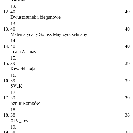
12.
12.
40
40
Dwustosunek i biegunowe
13.
13.
40
40
Matematyczny Sojusz Międzyuczelniany
14.
14.
40
40
Team Ananas
15.
15.
39
39
Kęwcidukaja
16.
16.
39
39
SVuK
17.
17.
39
39
Sznur Rombów
18.
18.
38
38
XIV_low
19.
19.
38
38