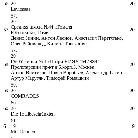
56.
20
20
Leviosaaa
57.
20
Средняя школа №44 г.Гомеля
57.
20
Юбилейная, Гомел
Денис Зинин, Антон Леонов, Анастасия Перетятько,
Олег Рейнвальд, Кирилл Трофанчук
58.
20
ГБОУ лицей № 1511 при НИЯУ "МИФИ"
58.
20
Пролетарский пр-кт д.6,корп.3, Москва
Антон Войтиков, Павел Воробьёв, Александр Гатин,
Артур Марутян, Тимофей Ромашкин
59.
59.
20
20
COMRADES
60.
60.
20
20
Die Totalbeschränkten
61.
61.
19
19
MO Reunion