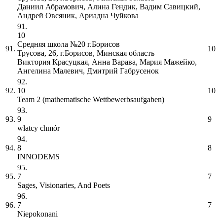
Даниил Абрамович, Алина Гендик, Вадим Савицкий,
Андрей Овсяник, Ариадна Чуйкова
91.
10
Средняя школа №20 г.Борисов
91.
10
Трусова, 26, г.Борисов, Минская область
Виктория Красуцкая, Анна Варава, Мария Мажейко,
Ангелина Малевич, Дмитрий Габрусенок
92.
92.
10
10
Team 2 (mathematische Wettbewerbsaufgaben)
93.
93.
9
9
włatcy chmór
94.
94.
8
8
INNODEMS
95.
95.
7
7
Sages, Visionaries, And Poets
96.
96.
7
7
Niepokonani