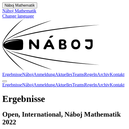
Náboj Mathematik
Náboj Mathematik
Change language
Ergebnisse
Náboj
Anmeldung
Aktuelles
Teams
Regeln
Archiv
Kontakt
Ergebnisse
Náboj
Anmeldung
Aktuelles
Teams
Regeln
Archiv
Kontakt
Ergebnisse
Open, International, Náboj Mathematik
2022