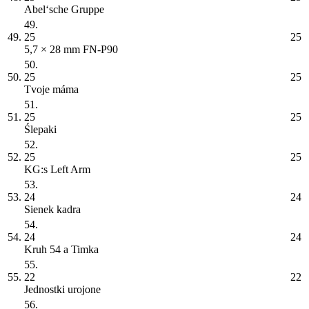
Abel‘sche Gruppe
49.
49.
25
25
5,7 × 28 mm FN-P90
50.
50.
25
25
Tvoje máma
51.
51.
25
25
Ślepaki
52.
52.
25
25
KG:s Left Arm
53.
53.
24
24
Sienek kadra
54.
54.
24
24
Kruh 54 a Timka
55.
55.
22
22
Jednostki urojone
56.