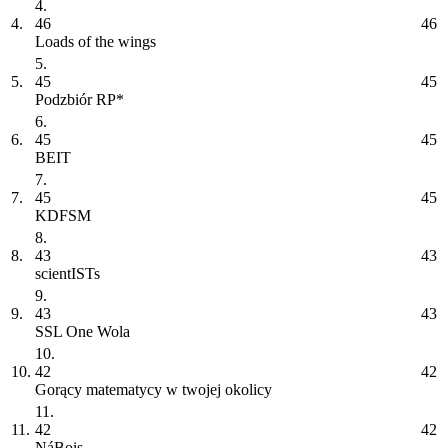
4.
4.
46
46
Loads of the wings
5.
5.
45
45
Podzbiór RP*
6.
6.
45
45
BEIT
7.
7.
45
45
KDFSM
8.
8.
43
43
scientISTs
9.
9.
43
43
SSL One Wola
10.
10.
42
42
Gorący matematycy w twojej okolicy
11.
11.
42
42
NáBois