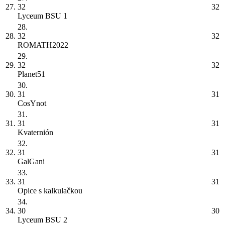
27.
32
32
Lyceum BSU 1
28.
28.
32
32
ROMATH2022
29.
29.
32
32
Planet51
30.
30.
31
31
CosYnot
31.
31.
31
31
Kvaternión
32.
32.
31
31
GalGani
33.
33.
31
31
Opice s kalkulačkou
34.
34.
30
30
Lyceum BSU 2