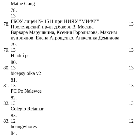
Mathe Gang
78.
13
ГБОУ лицей № 1511 при НИЯУ "МИФИ"
78.
13
Пролетарский пр-кт д.6,корп.3, Москва
Варвара Марушкина, Ксения Городилова, Максим
куприянов, Елена Атрощенко, Анжелика Демидова
79.
79.
13
13
Hladní psi
80.
80.
13
13
bicepsy olka v2
81.
81.
13
13
FC Po Nalewce
82.
82.
13
13
Colegio Retamar
83.
83.
12
12
hoangwhores
84.