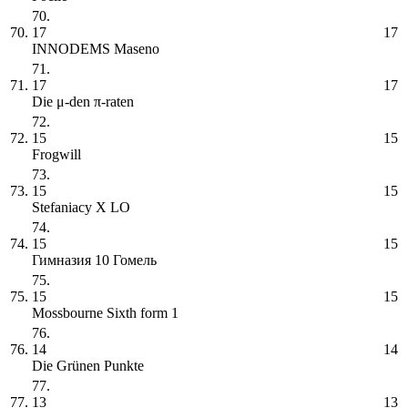
70.
70.
17
17
INNODEMS Maseno
71.
71.
17
17
Die μ-den π-raten
72.
72.
15
15
Frogwill
73.
73.
15
15
Stefaniacy X LO
74.
74.
15
15
Гимназия 10 Гомель
75.
75.
15
15
Mossbourne Sixth form 1
76.
76.
14
14
Die Grünen Punkte
77.
77.
13
13