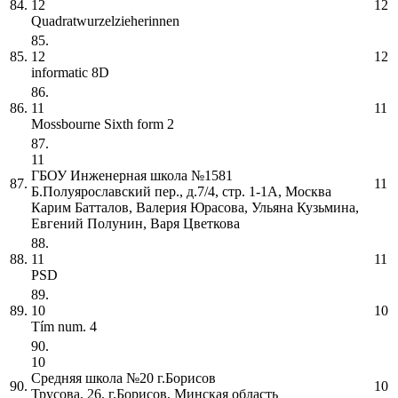
84.
12
12
Quadratwurzelzieherinnen
85.
85.
12
12
informatic 8D
86.
86.
11
11
Mossbourne Sixth form 2
87.
11
ГБОУ Инженерная школа №1581
87.
11
Б.Полуярославский пер., д.7/4, стр. 1-1А, Москва
Карим Батталов, Валерия Юрасова, Ульяна Кузьмина,
Евгений Полунин, Варя Цветкова
88.
88.
11
11
PSD
89.
89.
10
10
Tím num. 4
90.
10
Средняя школа №20 г.Борисов
90.
10
Трусова, 26, г.Борисов, Минская область