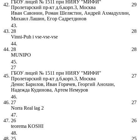
ГБОУ лицей № 1511 при НИЯУ "МИФИ"
42.
29
Пролетарский пр-кт д.6,корп.3, Москва
Иван Савонин, Роман Шелястин, Андрей Ахмадуллин,
Михаил Лашин, Егор Садретдинов
43.
43.
28
28
Vinni-Puh i vse-vse-vse
44.
44.
28
28
MUNIPO
45.
27
ГБОУ лицей № 1511 при НИЯУ "МИФИ"
45.
27
Пролетарский пр-кт д.6,корп.3, Москва
Денис Барилов, Иван Горячев, Георгий Анохин,
Надежда Кудинова, Артем Немуров
46.
46.
27
27
Norra Real lag 2
47.
47.
26
26
teorema KOSHI
48.
48.
25
25