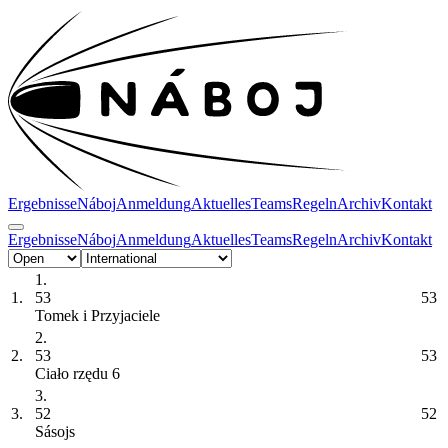
Ergebnisse
Náboj
Anmeldung
Aktuelles
Teams
Regeln
Archiv
Kontakt
Ergebnisse
Náboj
Anmeldung
Aktuelles
Teams
Regeln
Archiv
Kontakt
1.
1.
53
53
Tomek i Przyjaciele
2.
2.
53
53
Ciało rzędu 6
3.
3.
52
52
Sásojs