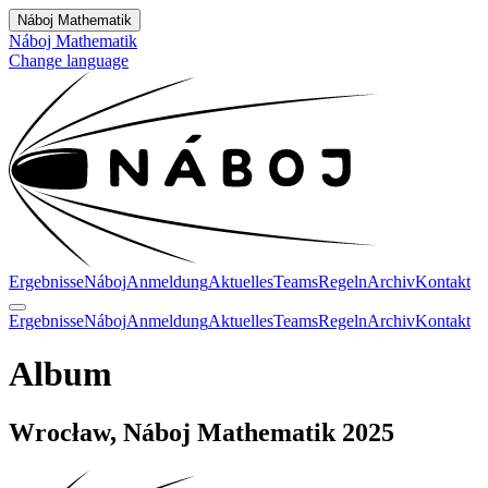
Náboj Mathematik
Náboj Mathematik
Change language
Ergebnisse
Náboj
Anmeldung
Aktuelles
Teams
Regeln
Archiv
Kontakt
Ergebnisse
Náboj
Anmeldung
Aktuelles
Teams
Regeln
Archiv
Kontakt
Album
Wrocław, Náboj Mathematik 2025