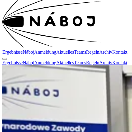
Ergebnisse
Náboj
Anmeldung
Aktuelles
Teams
Regeln
Archiv
Kontakt
Ergebnisse
Náboj
Anmeldung
Aktuelles
Teams
Regeln
Archiv
Kontakt