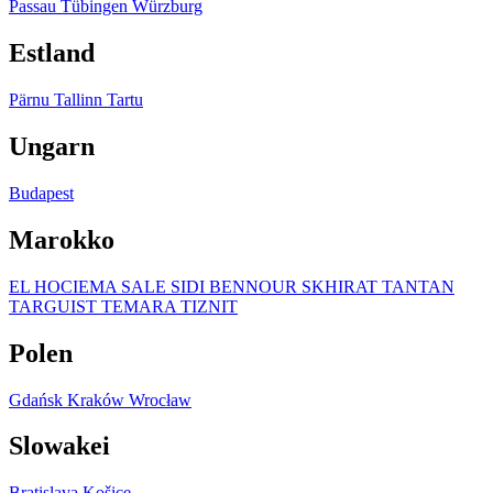
Passau
Tübingen
Würzburg
Estland
Pärnu
Tallinn
Tartu
Ungarn
Budapest
Marokko
EL HOCIEMA
SALE
SIDI BENNOUR
SKHIRAT
TANTAN
TARGUIST
TEMARA
TIZNIT
Polen
Gdańsk
Kraków
Wrocław
Slowakei
Bratislava
Košice