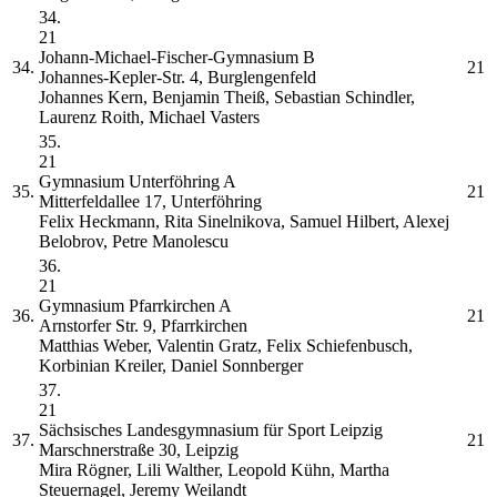
34.
21
Johann-Michael-Fischer-Gymnasium
B
34.
21
Johannes-Kepler-Str. 4, Burglengenfeld
Johannes Kern, Benjamin Theiß, Sebastian Schindler,
Laurenz Roith, Michael Vasters
35.
21
Gymnasium Unterföhring
A
35.
21
Mitterfeldallee 17, Unterföhring
Felix Heckmann, Rita Sinelnikova, Samuel Hilbert, Alexej
Belobrov, Petre Manolescu
36.
21
Gymnasium Pfarrkirchen
A
36.
21
Arnstorfer Str. 9, Pfarrkirchen
Matthias Weber, Valentin Gratz, Felix Schiefenbusch,
Korbinian Kreiler, Daniel Sonnberger
37.
21
Sächsisches Landesgymnasium für Sport Leipzig
37.
21
Marschnerstraße 30, Leipzig
Mira Rögner, Lili Walther, Leopold Kühn, Martha
Steuernagel, Jeremy Weilandt