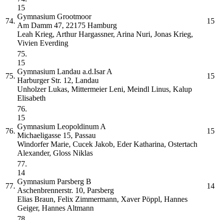
15
Gymnasium Grootmoor
74.
15
Am Damm 47, 22175 Hamburg
Leah Krieg, Arthur Hargassner, Arina Nuri, Jonas Krieg,
Vivien Everding
75.
15
Gymnasium Landau a.d.Isar
A
75.
15
Harburger Str. 12, Landau
Unholzer Lukas, Mittermeier Leni, Meindl Linus, Kalup
Elisabeth
76.
15
Gymnasium Leopoldinum
A
76.
15
Michaeligasse 15, Passau
Windorfer Marie, Cucek Jakob, Eder Katharina, Ostertach
Alexander, Gloss Niklas
77.
14
Gymnasium Parsberg
B
77.
14
Aschenbrennerstr. 10, Parsberg
Elias Braun, Felix Zimmermann, Xaver Pöppl, Hannes
Geiger, Hannes Altmann
78.