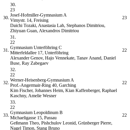
30.
23
Josef-Hofmiller-Gymnasium
A
30.
23
Vimystr. 14, Freising
Daichi Tozaki, Anastasia Lah, Stephanos Dimitriou,
Zhiyuan Guan, Alexandros Dimitriou
31.
22
Gymnasium Unterföhring
C
31.
22
Mitterfeldallee 17, Unterföhring
Alexander Genov, Hajo Vennekate, Tanav Anand, Daniel
Buse, Ray Zabegaev
32.
22
Werner-Heisenberg-Gymnasium
A
32.
22
Prof.-Angermair-Ring 40, Garching
Kim Fischer, Johannes Heim, Kian Kaffenberger, Raphael
Kaschny, Amelie Wesner
33.
22
Gymnasium Leopoldinum
B
33.
22
Michaeligasse 15, Passau
Geßmann Theo, Pishchulov Leonid, Grünberger Pierre,
Nagel Timon, Stang Bruno