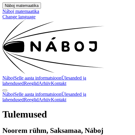
Náboj matemaatika
Náboj matemaatika
Change language
Náboj
Selle aasta informatsioon
Ülesanded ja
lahendused
Reeglid
Arhiiv
Kontakt
Náboj
Selle aasta informatsioon
Ülesanded ja
lahendused
Reeglid
Arhiiv
Kontakt
Tulemused
Noorem rühm, Saksamaa, Náboj