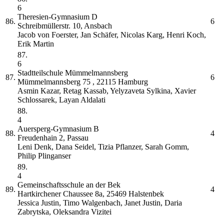
6
Theresien-Gymnasium
D
86.
6
Schreibmüllerstr. 10, Ansbach
Jacob von Foerster, Jan Schäfer, Nicolas Karg, Henri Koch,
Erik Martin
87.
6
Stadtteilschule Mümmelmannsberg
87.
6
Mümmelmannsberg 75 , 22115 Hamburg
Asmin Kazar, Retag Kassab, Yelyzaveta Sylkina, Xavier
Schlossarek, Layan Aldalati
88.
4
Auersperg-Gymnasium
B
88.
4
Freudenhain 2, Passau
Leni Denk, Dana Seidel, Tizia Pflanzer, Sarah Gomm,
Philip Plinganser
89.
4
Gemeinschaftsschule an der Bek
89.
4
Hartkirchener Chaussee 8a, 25469 Halstenbek
Jessica Justin, Timo Walgenbach, Janet Justin, Daria
Zabrytska, Oleksandra Vizitei