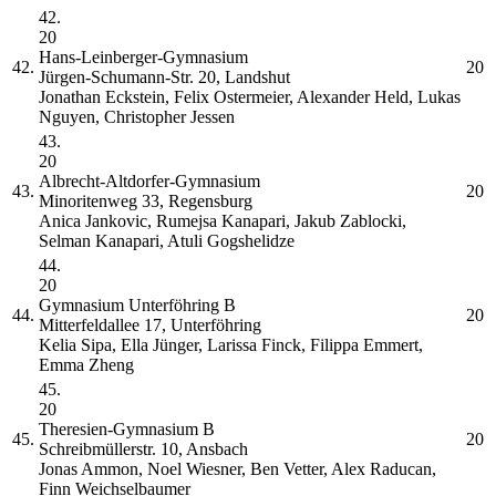
42.
20
Hans-Leinberger-Gymnasium
42.
20
Jürgen-Schumann-Str. 20, Landshut
Jonathan Eckstein, Felix Ostermeier, Alexander Held, Lukas
Nguyen, Christopher Jessen
43.
20
Albrecht-Altdorfer-Gymnasium
43.
20
Minoritenweg 33, Regensburg
Anica Jankovic, Rumejsa Kanapari, Jakub Zablocki,
Selman Kanapari, Atuli Gogshelidze
44.
20
Gymnasium Unterföhring
B
44.
20
Mitterfeldallee 17, Unterföhring
Kelia Sipa, Ella Jünger, Larissa Finck, Filippa Emmert,
Emma Zheng
45.
20
Theresien-Gymnasium
B
45.
20
Schreibmüllerstr. 10, Ansbach
Jonas Ammon, Noel Wiesner, Ben Vetter, Alex Raducan,
Finn Weichselbaumer