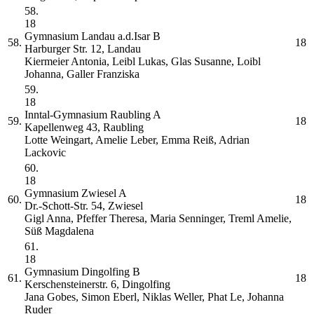
58.
18
Gymnasium Landau a.d.Isar
B
58.
18
Harburger Str. 12, Landau
Kiermeier Antonia, Leibl Lukas, Glas Susanne, Loibl
Johanna, Galler Franziska
59.
18
Inntal-Gymnasium Raubling
A
59.
18
Kapellenweg 43, Raubling
Lotte Weingart, Amelie Leber, Emma Reiß, Adrian
Lackovic
60.
18
Gymnasium Zwiesel
A
60.
18
Dr.-Schott-Str. 54, Zwiesel
Gigl Anna, Pfeffer Theresa, Maria Senninger, Treml Amelie,
Süß Magdalena
61.
18
Gymnasium Dingolfing
B
61.
18
Kerschensteinerstr. 6, Dingolfing
Jana Gobes, Simon Eberl, Niklas Weller, Phat Le, Johanna
Ruder