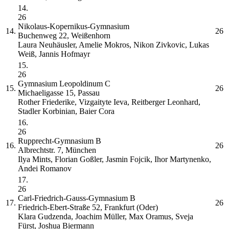
14.
26
Nikolaus-Kopernikus-Gymnasium
14.
26
Buchenweg 22, Weißenhorn
Laura Neuhäusler, Amelie Mokros, Nikon Zivkovic, Lukas
Weiß, Jannis Hofmayr
15.
26
Gymnasium Leopoldinum
C
15.
26
Michaeligasse 15, Passau
Rother Friederike, Vizgaityte Ieva, Reitberger Leonhard,
Stadler Korbinian, Baier Cora
16.
26
Rupprecht-Gymnasium
B
16.
26
Albrechtstr. 7, München
Ilya Mints, Florian Goßler, Jasmin Fojcik, Ihor Martynenko,
Andei Romanov
17.
26
Carl-Friedrich-Gauss-Gymnasium
B
17.
26
Friedrich-Ebert-Straße 52, Frankfurt (Oder)
Klara Gudzenda, Joachim Müller, Max Oramus, Sveja
Fürst, Joshua Biermann