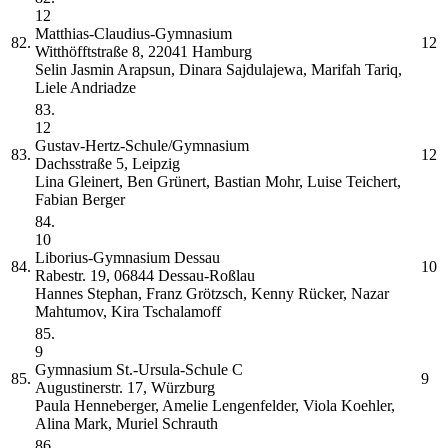
12
Matthias-Claudius-Gymnasium
82.
12
Witthöfftstraße 8, 22041 Hamburg
Selin Jasmin Arapsun, Dinara Sajdulajewa, Marifah Tariq,
Liele Andriadze
83.
12
Gustav-Hertz-Schule/Gymnasium
83.
12
Dachsstraße 5, Leipzig
Lina Gleinert, Ben Grünert, Bastian Mohr, Luise Teichert,
Fabian Berger
84.
10
Liborius-Gymnasium Dessau
84.
10
Rabestr. 19, 06844 Dessau-Roßlau
Hannes Stephan, Franz Grötzsch, Kenny Rücker, Nazar
Mahtumov, Kira Tschalamoff
85.
9
Gymnasium St.-Ursula-Schule
C
85.
9
Augustinerstr. 17, Würzburg
Paula Henneberger, Amelie Lengenfelder, Viola Koehler,
Alina Mark, Muriel Schrauth
86.