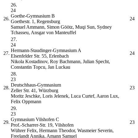
26.
24
Goethe-Gymnasium
B
26.
24
Goethestr. 1, Regensburg
Samuel Ammann, Simon Göötz, Muqi Sun, Sydney
Tchasseu, Ansgar von Manteuffel
27.
24
Hermann-Staudinger-Gymnasium
A
27.
24
Elsenfelder Str. 55, Erlenbach
Nikola Kostadinov, Roy Bachmann, Julian Specht,
Constantin Topcu, Jan Luckau
28.
23
Deutschhaus-Gymnasium
28.
23
Zeller Str. 41, Würzburg
Moritz Jeschke, Loris Jelenek, Luca Curtef, Aaron Lux,
Felix Oppmann
29.
23
Gymnasium Vilshofen
C
29.
23
Prof.-Scharrer-Str. 19, Vilshofen
Wührer Felix, Hermann Theodor, Wasmeier Severin,
Freelandt Annika, Amann Samuel