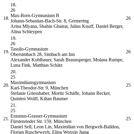
18.
26
Max-Born-Gymnasium
B
18.
26
Johann-Sebastian-Bach-Str. 8, Germering
Arina Mlyana, Shahin Ghairat, Julius Knuff, Daniel Berger,
Alina Schleypen
19.
26
Tassilo-Gymnasium
19.
26
Obersimbach 28, Simbach am Inn
Alexander Koblbauer, Sarah Braunsperger, Molana Rumpe,
Luna Fink, Matthias Schätz
20.
25
Maximiliansgymnasium
20.
25
Karl-Theodor-Str. 9, München
Stefanie Griesshaber, Moritz Schäfle, Johann Becker,
Quinten Wolff, Kilian Baumer
21.
25
Erasmus-Grasser-Gymnasium
21.
25
Fürstenrieder Str. 159, München
Daniel Sell, Leon Lin, Maximilian von Bergwelt-Baildon,
Florian Ruscheweyh, Elina Wenxin Jiang