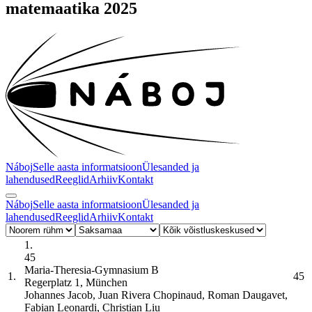
matemaatika 2025
Náboj
Selle aasta informatsioon
Ülesanded ja
lahendused
Reeglid
Arhiiv
Kontakt
Náboj
Selle aasta informatsioon
Ülesanded ja
lahendused
Reeglid
Arhiiv
Kontakt
1.
45
Maria-Theresia-Gymnasium
B
1.
45
Regerplatz 1, München
Johannes Jacob, Juan Rivera Chopinaud, Roman Daugavet,
Fabian Leonardi, Christian Liu