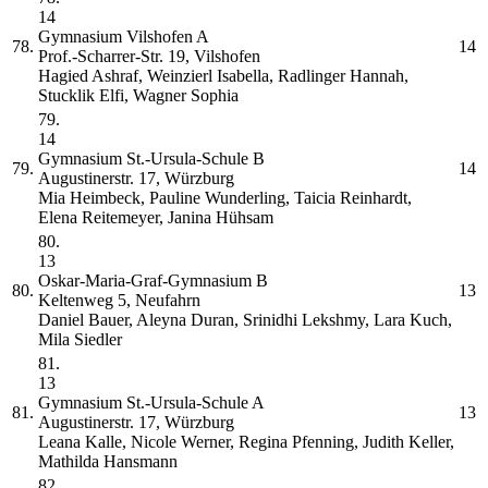
14
Gymnasium Vilshofen
A
78.
14
Prof.-Scharrer-Str. 19, Vilshofen
Hagied Ashraf, Weinzierl Isabella, Radlinger Hannah,
Stucklik Elfi, Wagner Sophia
79.
14
Gymnasium St.-Ursula-Schule
B
79.
14
Augustinerstr. 17, Würzburg
Mia Heimbeck, Pauline Wunderling, Taicia Reinhardt,
Elena Reitemeyer, Janina Hühsam
80.
13
Oskar-Maria-Graf-Gymnasium
B
80.
13
Keltenweg 5, Neufahrn
Daniel Bauer, Aleyna Duran, Srinidhi Lekshmy, Lara Kuch,
Mila Siedler
81.
13
Gymnasium St.-Ursula-Schule
A
81.
13
Augustinerstr. 17, Würzburg
Leana Kalle, Nicole Werner, Regina Pfenning, Judith Keller,
Mathilda Hansmann
82.