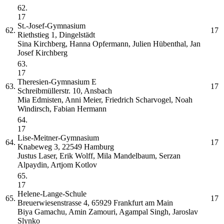
62.
17
St.-Josef-Gymnasium
62.
17
Riethstieg 1, Dingelstädt
Sina Kirchberg, Hanna Opfermann, Julien Hübenthal, Jan
Josef Kirchberg
63.
17
Theresien-Gymnasium
E
63.
17
Schreibmüllerstr. 10, Ansbach
Mia Edmisten, Anni Meier, Friedrich Scharvogel, Noah
Windirsch, Fabian Hermann
64.
17
Lise-Meitner-Gymnasium
64.
17
Knabeweg 3, 22549 Hamburg
Justus Laser, Erik Wolff, Mila Mandelbaum, Serzan
Alpaydin, Artjom Kotlov
65.
17
Helene-Lange-Schule
65.
17
Breuerwiesenstrasse 4, 65929 Frankfurt am Main
Biya Gamachu, Amin Zamouri, Agampal Singh, Jaroslav
Slynko