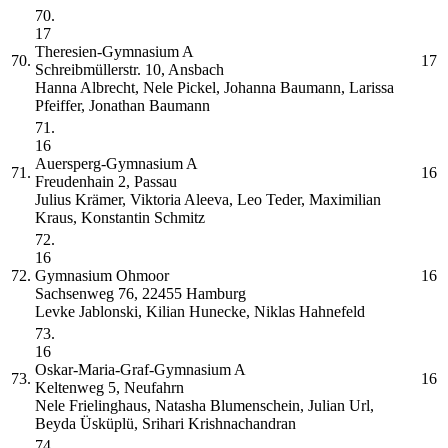
70.
17
Theresien-Gymnasium
A
70.
17
Schreibmüllerstr. 10, Ansbach
Hanna Albrecht, Nele Pickel, Johanna Baumann, Larissa
Pfeiffer, Jonathan Baumann
71.
16
Auersperg-Gymnasium
A
71.
16
Freudenhain 2, Passau
Julius Krämer, Viktoria Aleeva, Leo Teder, Maximilian
Kraus, Konstantin Schmitz
72.
16
72.
Gymnasium Ohmoor
16
Sachsenweg 76, 22455 Hamburg
Levke Jablonski, Kilian Hunecke, Niklas Hahnefeld
73.
16
Oskar-Maria-Graf-Gymnasium
A
73.
16
Keltenweg 5, Neufahrn
Nele Frielinghaus, Natasha Blumenschein, Julian Url,
Beyda Üsküplü, Srihari Krishnachandran
74.