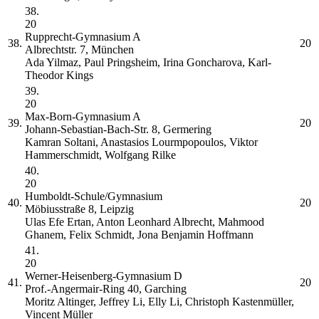
38.
20
Rupprecht-Gymnasium
A
38.
20
Albrechtstr. 7, München
Ada Yilmaz, Paul Pringsheim, Irina Goncharova, Karl-
Theodor Kings
39.
20
Max-Born-Gymnasium
A
39.
20
Johann-Sebastian-Bach-Str. 8, Germering
Kamran Soltani, Anastasios Lourmpopoulos, Viktor
Hammerschmidt, Wolfgang Rilke
40.
20
Humboldt-Schule/Gymnasium
40.
20
Möbiusstraße 8, Leipzig
Ulas Efe Ertan, Anton Leonhard Albrecht, Mahmood
Ghanem, Felix Schmidt, Jona Benjamin Hoffmann
41.
20
Werner-Heisenberg-Gymnasium
D
41.
20
Prof.-Angermair-Ring 40, Garching
Moritz Altinger, Jeffrey Li, Elly Li, Christoph Kastenmüller,
Vincent Müller