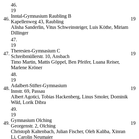
46.
19
Inntal-Gymnasium Raubling
B
46.
19
Kapellenweg 43, Raubling
Alisha Sanderlin, Vitus Schweinsteiger, Luis Köthe, Miriam
Dillinger
47.
19
Theresien-Gymnasium
C
47.
19
Schreibmüllerstr. 10, Ansbach
Timo Martin, Mattis Göppel, Ben Pfeifer, Luana Reiser,
Marlene Kröner
48.
19
Adalbert-Stifter-Gymnasium
48.
19
Innstr. 69, Passau
Albert Agotici, Tobias Hackenberg, Linus Smoler, Dominik
Wild, Lorik Dibra
49.
19
Gymnasium Olching
49.
19
Georgenstr. 2, Olching
Christoph Kaltenbach, Julian Fischer, Oleh Kaliba, Xinran
Li, Carolin Neumaier