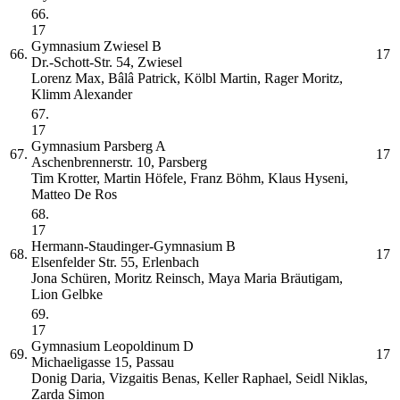
66.
17
Gymnasium Zwiesel
B
66.
17
Dr.-Schott-Str. 54, Zwiesel
Lorenz Max, Bâlâ Patrick, Kölbl Martin, Rager Moritz,
Klimm Alexander
67.
17
Gymnasium Parsberg
A
67.
17
Aschenbrennerstr. 10, Parsberg
Tim Krotter, Martin Höfele, Franz Böhm, Klaus Hyseni,
Matteo De Ros
68.
17
Hermann-Staudinger-Gymnasium
B
68.
17
Elsenfelder Str. 55, Erlenbach
Jona Schüren, Moritz Reinsch, Maya Maria Bräutigam,
Lion Gelbke
69.
17
Gymnasium Leopoldinum
D
69.
17
Michaeligasse 15, Passau
Donig Daria, Vizgaitis Benas, Keller Raphael, Seidl Niklas,
Zarda Simon