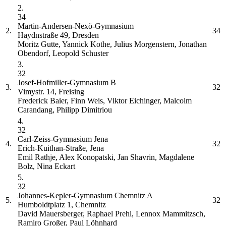
2.
34
Martin-Andersen-Nexö-Gymnasium
2.
34
Haydnstraße 49, Dresden
Moritz Gutte, Yannick Kothe, Julius Morgenstern, Jonathan
Obendorf, Leopold Schuster
3.
32
Josef-Hofmiller-Gymnasium
B
3.
32
Vimystr. 14, Freising
Frederick Baier, Finn Weis, Viktor Eichinger, Malcolm
Carandang, Philipp Dimitriou
4.
32
Carl-Zeiss-Gymnasium Jena
4.
32
Erich-Kuithan-Straße, Jena
Emil Rathje, Alex Konopatski, Jan Shavrin, Magdalene
Bolz, Nina Eckart
5.
32
Johannes-Kepler-Gymnasium Chemnitz
A
5.
32
Humboldtplatz 1, Chemnitz
David Mauersberger, Raphael Prehl, Lennox Mammitzsch,
Ramiro Großer, Paul Löhnhard