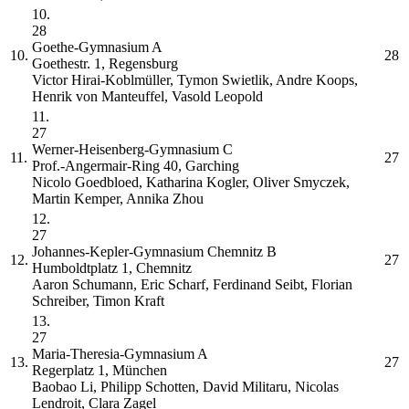
10.
28
Goethe-Gymnasium
A
10.
28
Goethestr. 1, Regensburg
Victor Hirai-Koblmüller, Tymon Swietlik, Andre Koops,
Henrik von Manteuffel, Vasold Leopold
11.
27
Werner-Heisenberg-Gymnasium
C
11.
27
Prof.-Angermair-Ring 40, Garching
Nicolo Goedbloed, Katharina Kogler, Oliver Smyczek,
Martin Kemper, Annika Zhou
12.
27
Johannes-Kepler-Gymnasium Chemnitz
B
12.
27
Humboldtplatz 1, Chemnitz
Aaron Schumann, Eric Scharf, Ferdinand Seibt, Florian
Schreiber, Timon Kraft
13.
27
Maria-Theresia-Gymnasium
A
13.
27
Regerplatz 1, München
Baobao Li, Philipp Schotten, David Militaru, Nicolas
Lendroit, Clara Zagel