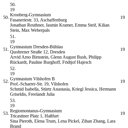
50.
19
Kronberg-Gymnasium
50.
19
Fasaneriestr. 33, Aschaffenburg
Jonathan Reuthner, Jasmin Kramer, Emma Steif, Kilian
Stein, Max Weberpals
51.
19
Gymnasium Dresden-Bühlau
51.
19
Quohrener Straße 12, Dresden
Arvid Arno Birnstein, Glenn August Bush, Philipp
Rückardt, Pauline Burghoff, Fridtjof Hajesch
52.
19
Gymnasium Vilshofen
B
52.
19
Prof.-Scharrer-Str. 19, Vilshofen
Schmid Isabella, Stürtz Anastasia, Kriegl Jessica, Hermann
Griseldis, Freelandt Julia
53.
19
Regiomontanus-Gymnasium
53.
19
Tricastiner Platz 1, Haßfurt
Sina Pieroth, Elena Trum, Lena Pickel, Zihan Zhang, Lara
Brand