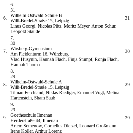
6.
31
Wilhelm-Ostwald-Schule
B
6.
31
Willi-Bredel-Straße 15, Leipzig
Linus Georgi, Nicolas Pütz, Moritz Meyer, Anton Schur,
Leopold Staude
7.
30
Wirsberg-Gymnasium
7.
30
Am Pleidenturm 16, Würzburg
Vlad Husynin, Hannah Flach, Finja Stumpf, Ronja Flach,
Hannah Thoma
8.
29
Wilhelm-Ostwald-Schule
A
8.
29
Willi-Bredel-Straße 15, Leipzig
Tilman Ferchland, Niklas Riediger, Emanuel Vogt, Melina
Hartenstein, Sham Saab
9.
29
Goetheschule Ilmenau
9.
29
Herderstraße 44, Ilmenau
Artem Semenow, Cornelius Dietzel, Leonard Großmann,
Irene Koller, Arthur Lorenz