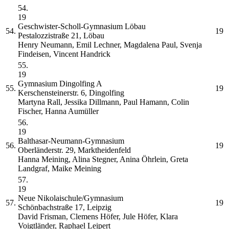
54.
19
Geschwister-Scholl-Gymnasium Löbau
54.
19
Pestalozzistraße 21, Löbau
Henry Neumann, Emil Lechner, Magdalena Paul, Svenja
Findeisen, Vincent Handrick
55.
19
Gymnasium Dingolfing
A
55.
19
Kerschensteinerstr. 6, Dingolfing
Martyna Rall, Jessika Dillmann, Paul Hamann, Colin
Fischer, Hanna Aumüller
56.
19
Balthasar-Neumann-Gymnasium
56.
19
Oberländerstr. 29, Marktheidenfeld
Hanna Meining, Alina Stegner, Anina Öhrlein, Greta
Landgraf, Maike Meining
57.
19
Neue Nikolaischule/Gymnasium
57.
19
Schönbachstraße 17, Leipzig
David Frisman, Clemens Höfer, Jule Höfer, Klara
Voigtländer, Raphael Leipert