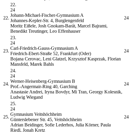
22.
24
Johann-Michael-Fischer-Gymnasium
A
22.
24
Johannes-Kepler-Str. 4, Burglengenfeld
Moritz Eißele, Josh Gnokam-Barát, Marcel Bajrami,
Benedikt Treutinger, Leo Effenhauser
23.
24
Carl-Friedrich-Gauss-Gymnasium
A
23.
24
Friedrich-Ebert-Straße 52, Frankfurt (Oder)
Bojana Cerovac, Leni Glatzel, Krzysztof Kasprzak, Florian
Mansfeld, Marek Bahls
24.
24
Werner-Heisenberg-Gymnasium
B
24.
24
Prof.-Angermair-Ring 40, Garching
Anastasie Andrei, Iryna Bovdyr, Mi Tran, Georgy Kolesnik,
Ludwig Wiegand
25.
24
Gymnasium Veitshöchheim
25.
24
Günterslebener Str. 45, Veitshöchheim
Adrian Beidinger, Sofie Lederhos, Julia Körner, Paula
Riedl, Jonah Kretz