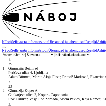
Náboj
Selle aasta informatsioon
Ülesanded ja lahendused
Reeglid
Arhii
Náboj
Selle aasta informatsioon
Ülesanded ja lahendused
Reeglid
Arhii
1.
35
1.
Gimnazija Bežigrad
Peričeva ulica 4, Ljubljana
Adam Bürmen, Martin Alojz Flisar, Primož Markovič, Ekaterina 
2.
23
2.
Gimnazija Koper
A
Cankarjeva ulica 2, Koper - Capodistria
Rok Tisnikar, Vasja Leo Zornada, Artem Pavlov, Kaja Nemec, A
3.