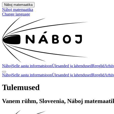
Náboj matemaatika
Náboj matemaatika
Change language
Náboj
Selle aasta informatsioon
Ülesanded ja lahendused
Reeglid
Arhii
Náboj
Selle aasta informatsioon
Ülesanded ja lahendused
Reeglid
Arhii
Tulemused
Vanem rühm, Sloveenia, Náboj matemaati