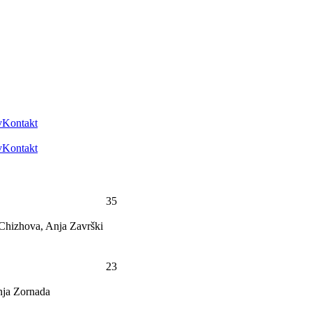
v
Kontakt
v
Kontakt
35
Chizhova, Anja Završki
23
nja Zornada