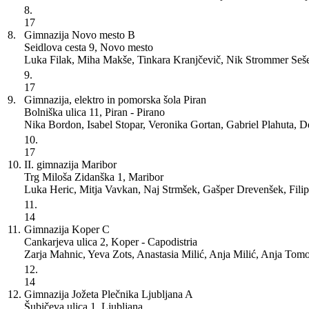
8.
17
8.
Gimnazija Novo mesto
B
Seidlova cesta 9, Novo mesto
Luka Filak, Miha Makše, Tinkara Kranjčevič, Nik Strommer Seše
9.
17
9.
Gimnazija, elektro in pomorska šola Piran
Bolniška ulica 11, Piran - Pirano
Nika Bordon, Isabel Stopar, Veronika Gortan, Gabriel Plahuta, 
10.
17
10.
II. gimnazija Maribor
Trg Miloša Zidanška 1, Maribor
Luka Heric, Mitja Vavkan, Naj Strmšek, Gašper Drevenšek, Fil
11.
14
11.
Gimnazija Koper
C
Cankarjeva ulica 2, Koper - Capodistria
Zarja Mahnic, Yeva Zots, Anastasia Milić, Anja Milić, Anja Tom
12.
14
12.
Gimnazija Jožeta Plečnika Ljubljana
A
Šubičeva ulica 1, Ljubljana