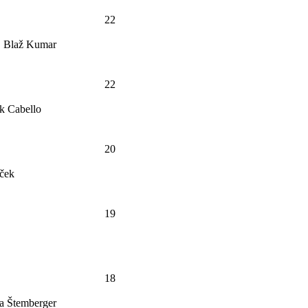
22
č, Blaž Kumar
22
rk Cabello
20
rček
19
18
ja Štemberger