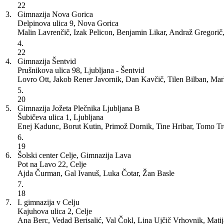
22
3.
Gimnazija Nova Gorica
Delpinova ulica 9, Nova Gorica
Malin Lavrenčič, Izak Pelicon, Benjamin Likar, Andraž Gregori
4.
22
4.
Gimnazija Šentvid
Prušnikova ulica 98, Ljubljana - Šentvid
Lovro Ott, Jakob Rener Javornik, Dan Kavčič, Tilen Bilban, Ma
5.
20
5.
Gimnazija Jožeta Plečnika Ljubljana
B
Šubičeva ulica 1, Ljubljana
Enej Kadunc, Borut Kutin, Primož Dornik, Tine Hribar, Tomo T
6.
19
6.
Šolski center Celje, Gimnazija Lava
Pot na Lavo 22, Celje
Ajda Čurman, Gal Ivanuš, Luka Čotar, Žan Basle
7.
18
7.
I. gimnazija v Celju
Kajuhova ulica 2, Celje
Ana Berc, Vedad Berisalić, Val Čokl, Lina Ujčič Vrhovnik, Mati