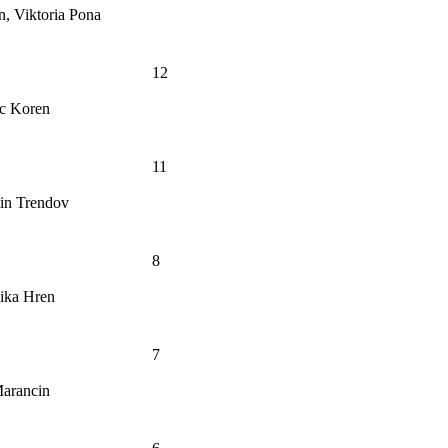
n, Viktoria Pona
12
jc Koren
11
in Trendov
8
Pika Hren
7
Marancin