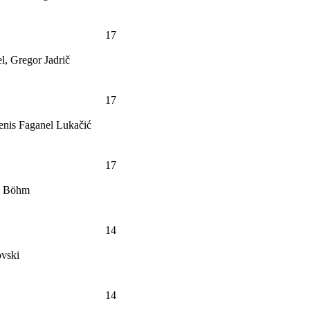
17
l, Gregor Jadrič
17
Denis Faganel Lukačić
17
ip Böhm
14
ovski
14