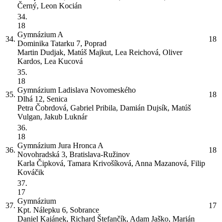
Černý, Leon Kocián
34.
18
Gymnázium
A
34.
18
Dominika Tatarku 7, Poprad
Martin Dudjak, Matúš Majkut, Lea Reichová, Oliver
Kardos, Lea Kucová
35.
18
Gymnázium Ladislava Novomeského
35.
18
Dlhá 12, Senica
Petra Čobrdová, Gabriel Pribila, Damián Dujsík, Matúš
Vulgan, Jakub Luknár
36.
18
Gymnázium Jura Hronca
A
36.
18
Novohradská 3, Bratislava-Ružinov
Karla Čipková, Tamara Krivošíková, Anna Mazanová, Filip
Kováčik
37.
17
Gymnázium
37.
17
Kpt. Nálepku 6, Sobrance
Daniel Kajánek, Richard Štefančík, Adam Jaško, Marián