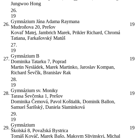
Jungwoo Hong
26.
19
Gymnázium Jána Adama Raymana
26.
19
Mudroňova 20, Prešov
Kovaľ Matej, Jambrich Marek, Prikler Richard, Chromá
Tatiana, Farkašovský Matúš
27.
19
Gymnázium
B
27.
19
Dominika Tatarku 7, Poprad
Martin Nesládek, Marek Martinko, Jaroslav Kompan,
Richard Ševčík, Branislav Rak
28.
19
Gymnázium sv. Moniky
28.
19
Tarasa Ševčenka 1, Prešov
Dominika Čemová, Pavol Koštialik, Dominik Ballon,
Samuel Šarišský, Daniela Slaminková
29.
19
Gymnázium
29.
19
Školská 8, Považská Bystrica
Tomáš Kováč, Marek Bašo, Maksym Slivinskyi, Michal