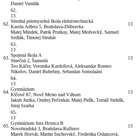
Daniel Vandák
62.
13
Stredná priemyselná škola elektrotechnická
62.
13
Karola Adlera 5, Bratislava-Dúbravka
Matej Mindek, Patrik Prutkay, Matej Medvecký, Samuel
Sedlák, Timotej Struhár
63.
13
Spojená škola
A
63.
13
Slnečná 2, Šamorín
Teo Káčer, Veronika Kardošová, Aleksandar Romeo
Nikolov, Daniel Bubeliny, Sebastian Somolaáni
64.
13
Gymnázium
64.
13
Klčové 87, Nové Mesto nad Váhom
Jakub Jurika, Ondrej Pečenkár, Matej Pidík, Tomáš Stehlík,
Juraj Szarka
65.
13
Gymnázium Jura Hronca
B
65.
13
Novohradská 3, Bratislava-Ružinov
Marek Horvát, Martin Suchovský, Frederika Oslancová,