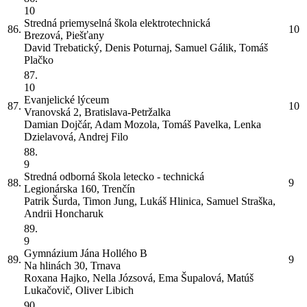
10
Stredná priemyselná škola elektrotechnická
86.
10
Brezová, Piešťany
David Trebatický, Denis Poturnaj, Samuel Gálik, Tomáš
Plačko
87.
10
Evanjelické lýceum
87.
10
Vranovská 2, Bratislava-Petržalka
Damian Dojčár, Adam Mozola, Tomáš Pavelka, Lenka
Dzielavová, Andrej Filo
88.
9
Stredná odborná škola letecko - technická
88.
9
Legionárska 160, Trenčín
Patrik Šurda, Timon Jung, Lukáš Hlinica, Samuel Straška,
Andrii Honcharuk
89.
9
Gymnázium Jána Hollého
B
89.
9
Na hlinách 30, Trnava
Roxana Hajko, Nella Józsová, Ema Šupalová, Matúš
Lukačovič, Oliver Libich
90.