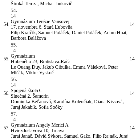
Široká Tereza, Michal Jankovič
54.
14
Gymnázium Terézie Vansovej
54.
14
17. novembra 6, Stará Ľubovňa
Filip Krafčík, Samuel Poláček, Daniel Poláček, Adam Hnat,
Barbora Balážová
55.
14
Gymnázium
55.
14
Hubeného 23, Bratislava-Rača
Le Quang Duy, Jakub Cibulka, Emma Váleková, Peter
Mlčák, Viktor Vyskoč
56.
14
Spojená škola
C
56.
14
Slnečná 2, Šamorín
Dominika Beľanová, Karolína Kolenčiak, Diana Kissová,
Juraj Jakabík, Sofia Soóky
57.
14
Gymnázium Angely Merici
A
57.
14
Hviezdoslavova 10, Trnava
Juraj Janáč, Dávid Sýkora, Samuel Gažo, Filip Rajnák, Juraj