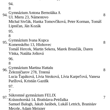
94.
8
Gymnázium Antona Bernoláka
A
94.
8
Ul. Mieru 23, Námestovo
Michal Sivčák, Hanka Tomovčíková, Peter Korman, Tomáš
Lipničan, Ján Kozák
95.
8
Gymnázium Ivana Kupca
95.
8
Komenského 13, Hlohovec
Tomáš Hercek, Martin Sekera, Marek Brunčák, Daren
Vlnka, Natália Joštová
96.
8
Gymnázium Martina Hattalu
96.
8
Železničiarov 278, Trstená
Lucia Ťapáková, Lívia Stroková, Lívia Karpeľová, Vanesa
Parížová, Kristián Gazdík
97.
7
Súkromné gymnázium FELIX
97.
7
Krásnohorská 14, Bratislava-Petržalka
Samuel Balogh, Jakub Jarábek, Lukáš Letrich, Branislav
Mecele, Adam Meixner