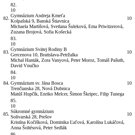
82.
10
Gymnázium Andreja Kmeťa
82.
10
Kolpašská 9, Banská Štiavnica
Michaela Martišová, Svetlana Šuleková, Ema Priwitzerová,
Zuzana Brojová, Sofia Košecká
83.
10
Gymnázium Svätej Rodiny
B
83.
10
Gercenova 10, Bratislava-Petržalka
Michal Hanták, Zora Vanyová, Peter Moroz, Tomáš Pašuth,
David Vnučko
84.
10
84.
Gymnázium sv. Jána Bosca
10
Trenčianska 28, Nová Dubnica
Matúš Hupčík, Enriko Melcer, Šimon Škripec, Filip Tunega
85.
10
Súkromné gymnázium
85.
10
Solivarská 28, Prešov
Kristína Kočišková, Dominika Ľaľová, Karolína Lukáčová,
Anna Šoltésová, Peter Sedlák
86.