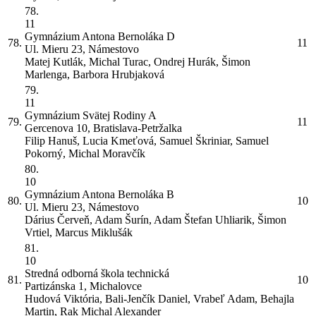
78.
11
Gymnázium Antona Bernoláka
D
78.
11
Ul. Mieru 23, Námestovo
Matej Kutlák, Michal Turac, Ondrej Hurák, Šimon
Marlenga, Barbora Hrubjaková
79.
11
Gymnázium Svätej Rodiny
A
79.
11
Gercenova 10, Bratislava-Petržalka
Filip Hanuš, Lucia Kmeťová, Samuel Škriniar, Samuel
Pokorný, Michal Moravčík
80.
10
Gymnázium Antona Bernoláka
B
80.
10
Ul. Mieru 23, Námestovo
Dárius Červeň, Adam Šurín, Adam Štefan Uhliarik, Šimon
Vrtiel, Marcus Miklušák
81.
10
Stredná odborná škola technická
81.
10
Partizánska 1, Michalovce
Hudová Viktória, Bali-Jenčík Daniel, Vrabeľ Adam, Behajla
Martin, Rak Michal Alexander