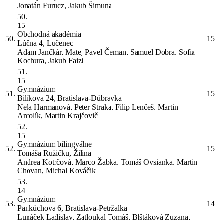
Jonatán Furucz, Jakub Šimuna
50.
15
Obchodná akadémia
50.
15
Lúčna 4, Lučenec
Adam Jančkár, Matej Pavel Čeman, Samuel Dobra, Sofia
Kochura, Jakub Faizi
51.
15
Gymnázium
51.
15
Bilíkova 24, Bratislava-Dúbravka
Nela Harmanová, Peter Straka, Filip Lenčeš, Martin
Antolík, Martin Krajčovič
52.
15
Gymnázium bilingválne
52.
15
Tomáša Ružičku, Žilina
Andrea Kotrčová, Marco Žabka, Tomáš Ovsianka, Martin
Chovan, Michal Kováčik
53.
14
Gymnázium
53.
14
Pankúchova 6, Bratislava-Petržalka
Lunáček Ladislav, Zatloukal Tomáš, Blštáková Zuzana,