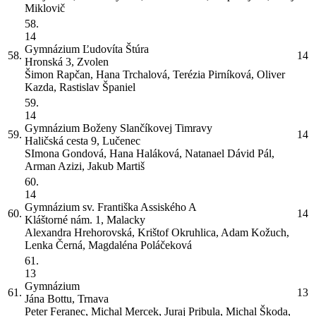
Miklovič
58.
14
Gymnázium Ľudovíta Štúra
58.
14
Hronská 3, Zvolen
Šimon Rapčan, Hana Trchalová, Terézia Pirníková, Oliver
Kazda, Rastislav Španiel
59.
14
Gymnázium Boženy Slančíkovej Timravy
59.
14
Haličská cesta 9, Lučenec
SImona Gondová, Hana Haláková, Natanael Dávid Pál,
Arman Azizi, Jakub Martiš
60.
14
Gymnázium sv. Františka Assiského
A
60.
14
Kláštorné nám. 1, Malacky
Alexandra Hrehorovská, Krištof Okruhlica, Adam Kožuch,
Lenka Černá, Magdaléna Poláčeková
61.
13
Gymnázium
61.
13
Jána Bottu, Trnava
Peter Feranec, Michal Mercek, Juraj Pribula, Michal Škoda,