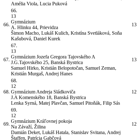
Amélia Viola, Lucia Puková
66.
13
Gymnázium
66.
13
A. Hlinku 44, Prievidza
Šimon Macho, Lukáš Kulich, Kristína Svetláková, Soňa
Kašubová, Daniel Kurek
67.
13
Gymnázium Jozefa Gregora Tajovského
A
67.
13
J.G.Tajovského 25, Banská Bystrica
Samuel Hirko, Kristián Belopotočan, Samuel Zeman,
Kristián Murgaš, Andrej Hanes
68.
12
68.
Gymnázium Andreja Sládkoviča
12
J.A Komenského 18, Banská Bystrica
Lenka Syrná, Matej Plavčan, Samuel Pitoňák, Filip Sás
69.
12
Gymnázium Kráľovnej pokoja
69.
12
Na Závaží, Žilina
Damián Deket, Lukáš Hatala, Stanislav Svitana, Andrej
Štaffen, Patrícia Gabčová