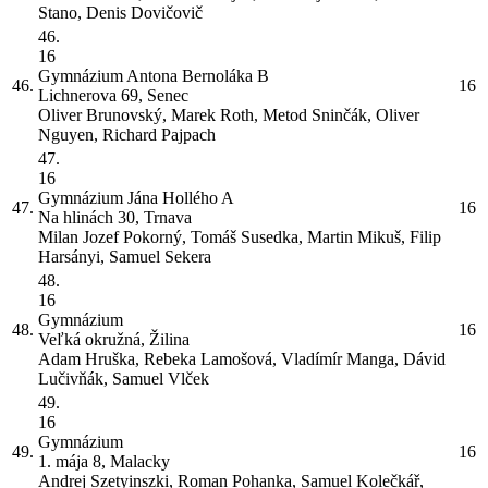
Stano, Denis Dovičovič
46.
16
Gymnázium Antona Bernoláka
B
46.
16
Lichnerova 69, Senec
Oliver Brunovský, Marek Roth, Metod Sninčák, Oliver
Nguyen, Richard Pajpach
47.
16
Gymnázium Jána Hollého
A
47.
16
Na hlinách 30, Trnava
Milan Jozef Pokorný, Tomáš Susedka, Martin Mikuš, Filip
Harsányi, Samuel Sekera
48.
16
Gymnázium
48.
16
Veľká okružná, Žilina
Adam Hruška, Rebeka Lamošová, Vladímír Manga, Dávid
Lučivňák, Samuel Vlček
49.
16
Gymnázium
49.
16
1. mája 8, Malacky
Andrej Szetyinszki, Roman Pohanka, Samuel Kolečkář,