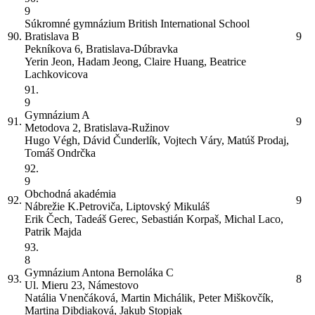
9
Súkromné gymnázium British International School
90.
Bratislava
B
9
Pekníkova 6, Bratislava-Dúbravka
Yerin Jeon, Hadam Jeong, Claire Huang, Beatrice
Lachkovicova
91.
9
Gymnázium
A
91.
9
Metodova 2, Bratislava-Ružinov
Hugo Végh, Dávid Čunderlík, Vojtech Váry, Matúš Prodaj,
Tomáš Ondrčka
92.
9
Obchodná akadémia
92.
9
Nábrežie K.Petroviča, Liptovský Mikuláš
Erik Čech, Tadeáš Gerec, Sebastián Korpaš, Michal Laco,
Patrik Majda
93.
8
Gymnázium Antona Bernoláka
C
93.
8
Ul. Mieru 23, Námestovo
Natália Vnenčáková, Martin Michálik, Peter Miškovčík,
Martina Dibdiaková, Jakub Stopjak