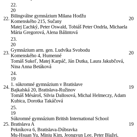
22.
20
Bilingválne gymnázium Milana Hodžu
22.
20
Komenského 215, Sučany
Matej Ľachký, Peter Oswald, Tobiáš Peter Ondrla, Michaela
Mária Gregorová, Alena Bálintová
23.
20
Gymnázium arm. gen. Ludvíka Svobodu
23.
20
Komenského 4, Humenné
Tomáš Sukeľ, Matej Karpáč, Ján Dutka, Laura Jakubčová,
Nina Anna Betáková
24.
19
1. súkromné gymnázium v Bratislave
24.
19
Bajkalská 20, Bratislava-Ružinov
Tomáš Mésároš, Silvia Dallosová, Michal Helmeczy, Adam
Kubica, Dorotka Takáčová
25.
19
Súkromné gymnázium British International School
25.
Bratislava
A
19
Pekníkova 6, Bratislava-Dúbravka
Mu-Hsuan Yu, Minju Kim, Jeongyun Lee, Peter Blažej,