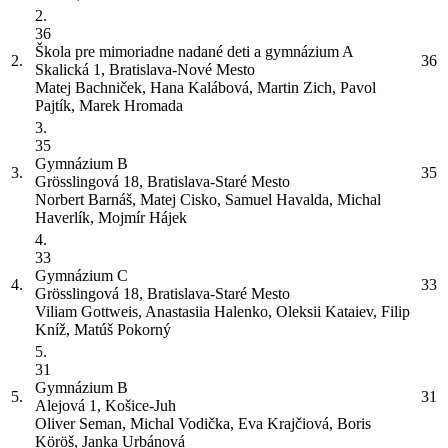
2.
36
Škola pre mimoriadne nadané deti a gymnázium
A
2.
36
Skalická 1, Bratislava-Nové Mesto
Matej Bachniček, Hana Kalábová, Martin Zich, Pavol
Pajtík, Marek Hromada
3.
35
Gymnázium
B
3.
35
Grösslingová 18, Bratislava-Staré Mesto
Norbert Barnáš, Matej Cisko, Samuel Havalda, Michal
Haverlík, Mojmír Hájek
4.
33
Gymnázium
C
4.
33
Grösslingová 18, Bratislava-Staré Mesto
Viliam Gottweis, Anastasiia Halenko, Oleksii Kataiev, Filip
Kníž, Matúš Pokorný
5.
31
Gymnázium
B
5.
31
Alejová 1, Košice-Juh
Oliver Seman, Michal Vodička, Eva Krajčiová, Boris
Köröš, Janka Urbánová