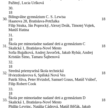
Pažitný, Lucia Uríková
30.
18
Bilingválne gymnázium C. S. Lewisa
30.
18
Haanova 28, Bratislava-Petržalka
Filip Straka, Ján Poprocký, Alexej Deák, Timotej Vojtek,
Matúš Hatina
31.
18
Škola pre mimoriadne nadané deti a gymnázium
C
31.
18
Skalická 1, Bratislava-Nové Mesto
Sofia Bujalková, Andrej Javorček, Jakub Rybár, Andrej
Kristián Šimo, Tamara Šajbenová
32.
18
Stredná priemyselná škola technická
32.
18
Hviezdoslavova 6, Spišská Nová Ves
Patrik Sliva, Peter Hvizdoš, Samuel Graus, Matúš Vrábeľ,
Filip Robert Cook
33.
18
Škola pre mimoriadne nadané deti a gymnázium
D
33.
18
Skalická 1, Bratislava-Nové Mesto
Phillip Levrinc, Natália Cádrová, Matúš Běčák, Jakub