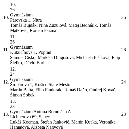
10.
26
Gymnázium
10.
26
Párovská 1, Nitra
Tomáš Bujdák, Nina Zuzulová, Matej Bednárik, Tomáš
Matkovič, Roman Pažma
11.
26
Gymnázium
11.
26
Kukučínova 1, Poprad
Samuel Cisko, Markéta Dlugošová, Michaela Plšíková, Filip
Štefko, Dávid Barilla
12.
24
Gymnázium
12.
24
Šrobárova 1, Košice-Staré Mesto
Martin Barta, Filip Findorák, Tomáš Daňo, Ondrej Kováč,
Šimon Sobek
13.
23
Gymnázium Antona Bernoláka
A
13.
23
Lichnerova 69, Senec
Lukáš Kocman, Štefan Jankovič, Martin Kuťka, Veronika
Hamajová, Alžbeta Nagyová