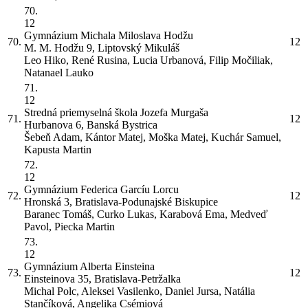
70.
12
Gymnázium Michala Miloslava Hodžu
70.
12
M. M. Hodžu 9, Liptovský Mikuláš
Leo Hiko, René Rusina, Lucia Urbanová, Filip Močiliak,
Natanael Lauko
71.
12
Stredná priemyselná škola Jozefa Murgaša
71.
12
Hurbanova 6, Banská Bystrica
Šebeň Adam, Kántor Matej, Moška Matej, Kuchár Samuel,
Kapusta Martin
72.
12
Gymnázium Federica Garcíu Lorcu
72.
12
Hronská 3, Bratislava-Podunajské Biskupice
Baranec Tomáš, Curko Lukas, Karabová Ema, Medveď
Pavol, Piecka Martin
73.
12
Gymnázium Alberta Einsteina
73.
12
Einsteinova 35, Bratislava-Petržalka
Michal Polc, Aleksei Vasilenko, Daniel Jursa, Natália
Stančíková, Angelika Csémiová