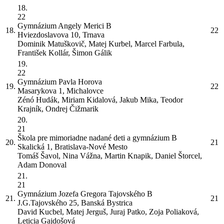
18.
22
Gymnázium Angely Merici
B
18.
22
Hviezdoslavova 10, Trnava
Dominik Matuškovič, Matej Kurbel, Marcel Farbula,
František Kollár, Šimon Gálik
19.
22
Gymnázium Pavla Horova
19.
22
Masarykova 1, Michalovce
Zénó Hudák, Miriam Kidalová, Jakub Mika, Teodor
Krajník, Ondrej Čižmarik
20.
21
Škola pre mimoriadne nadané deti a gymnázium
B
20.
21
Skalická 1, Bratislava-Nové Mesto
Tomáš Šavol, Nina Vážna, Martin Knapik, Daniel Štorcel,
Adam Donoval
21.
21
Gymnázium Jozefa Gregora Tajovského
B
21.
21
J.G.Tajovského 25, Banská Bystrica
David Kucbel, Matej Jerguš, Juraj Patko, Zoja Poliaková,
Leticia Gajdošová