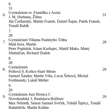
6.
31
Gymnázium sv. Františka z Assisi
6.
31
J. M. Hurbana, Žilina
Ján Čerňanský, Martin Franek, Daniel Šujan, Patrik Franek,
Tomáš Babík
7.
28
Gymnázium Viliama Paulinyho Tótha
7.
28
Malá hora, Martin
Peter Popluhár, Adam Kurhajec, Matúš Mako, Matej
Sňahničan, Richard Dudek
8.
28
Gymnázium
8.
28
Poštová 9, Košice-Staré Mesto
Samuel Šandor, Martin Vrba, Lucia Šebová, Michal
Ferdinandy, Lukáš Mešter
9.
26
Gymnázium Jura Hronca
C
9.
26
Novohradská 3, Bratislava-Ružinov
Max Németh, Simon Samuel Svrček, Tobiáš Šipöcz, Tomáš
Halamiček, Martin Kulina