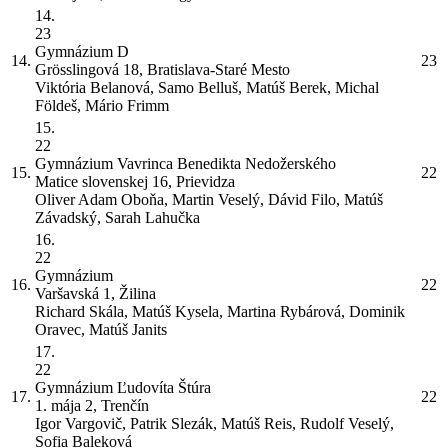
14.
23
Gymnázium
D
14.
23
Grösslingová 18, Bratislava-Staré Mesto
Viktória Belanová, Samo Belluš, Matúš Berek, Michal
Földeš, Mário Frimm
15.
22
Gymnázium Vavrinca Benedikta Nedožerského
15.
22
Matice slovenskej 16, Prievidza
Oliver Adam Oboňa, Martin Veselý, Dávid Filo, Matúš
Závadský, Sarah Lahučka
16.
22
Gymnázium
16.
22
Varšavská 1, Žilina
Richard Skála, Matúš Kysela, Martina Rybárová, Dominik
Oravec, Matúš Janits
17.
22
Gymnázium Ľudovíta Štúra
17.
22
1. mája 2, Trenčín
Igor Vargovič, Patrik Slezák, Matúš Reis, Rudolf Veselý,
Sofia Baleková