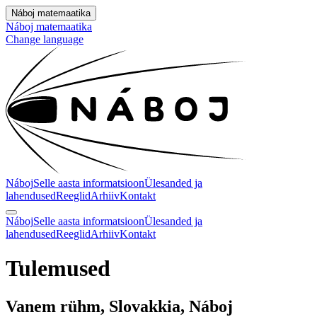
Náboj matemaatika
Náboj matemaatika
Change language
Náboj
Selle aasta informatsioon
Ülesanded ja
lahendused
Reeglid
Arhiiv
Kontakt
Náboj
Selle aasta informatsioon
Ülesanded ja
lahendused
Reeglid
Arhiiv
Kontakt
Tulemused
Vanem rühm, Slovakkia, Náboj