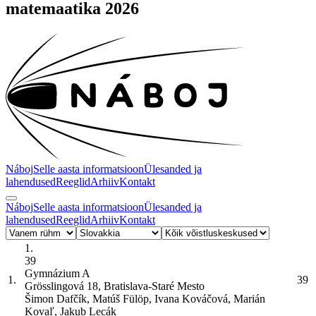
matemaatika 2026
Náboj
Selle aasta informatsioon
Ülesanded ja
lahendused
Reeglid
Arhiiv
Kontakt
Náboj
Selle aasta informatsioon
Ülesanded ja
lahendused
Reeglid
Arhiiv
Kontakt
1.
39
Gymnázium
A
1.
39
Grösslingová 18, Bratislava-Staré Mesto
Šimon Dafčík, Matúš Fülöp, Ivana Kováčová, Marián
Kovaľ, Jakub Lecák