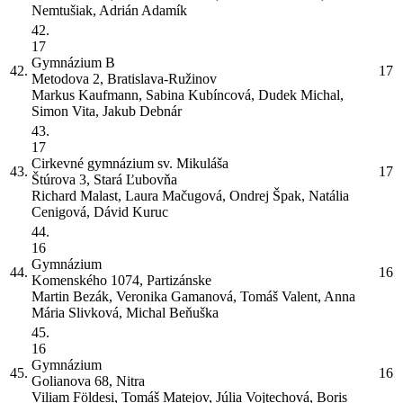
Nemtušiak, Adrián Adamík
42.
17
Gymnázium
B
42.
17
Metodova 2, Bratislava-Ružinov
Markus Kaufmann, Sabina Kubíncová, Dudek Michal,
Simon Vita, Jakub Debnár
43.
17
Cirkevné gymnázium sv. Mikuláša
43.
17
Štúrova 3, Stará Ľubovňa
Richard Malast, Laura Mačugová, Ondrej Špak, Natália
Cenigová, Dávid Kuruc
44.
16
Gymnázium
44.
16
Komenského 1074, Partizánske
Martin Bezák, Veronika Gamanová, Tomáš Valent, Anna
Mária Slivková, Michal Beňuška
45.
16
Gymnázium
45.
16
Golianova 68, Nitra
Viliam Földesi, Tomáš Matejov, Júlia Vojtechová, Boris