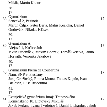
Mižák, Martin Kocur
38.
17
Gymnázium
38.
17
Senecká 2, Pezinok
Martin Čiljak, Peter Berta, Matúš Kealoha, Daniel
Ondovčík, Nikolas Klásek
39.
17
Gymnázium
A
39.
17
Alejová 1, Košice-Juh
Jakub Procivňák, Maxim Boczek, Tomáš Geletka, Jakub
Horváth, Veronika Jakabová
40.
17
Gymnázium Pierra de Coubertina
40.
17
Nám. SNP 9, Piešťany
Juraj Oružinský, Emma Mutná, Tobias Kopún, Ivan
Bielesch, Elisa Biscontini
41.
17
Evanjelické gymnázium Juraja Tranovského
41.
17
Komenského 10, Liptovský Mikuláš
Jakub Ferianc, Ivana Tvrdoňová, Danial Lichardus, Jakub