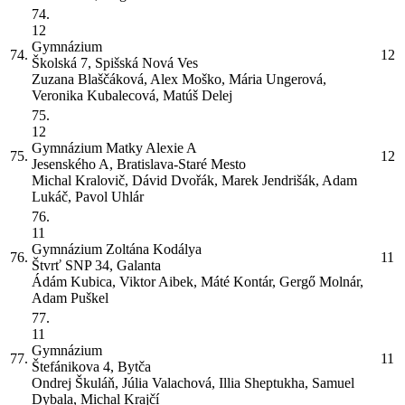
74.
12
Gymnázium
74.
12
Školská 7, Spišská Nová Ves
Zuzana Blaščáková, Alex Moško, Mária Ungerová,
Veronika Kubalecová, Matúš Delej
75.
12
Gymnázium Matky Alexie
A
75.
12
Jesenského A, Bratislava-Staré Mesto
Michal Kralovič, Dávid Dvořák, Marek Jendrišák, Adam
Lukáč, Pavol Uhlár
76.
11
Gymnázium Zoltána Kodálya
76.
11
Štvrť SNP 34, Galanta
Ádám Kubica, Viktor Aibek, Máté Kontár, Gergő Molnár,
Adam Puškel
77.
11
Gymnázium
77.
11
Štefánikova 4, Bytča
Ondrej Škuláň, Júlia Valachová, Illia Sheptukha, Samuel
Dybala, Michal Krajčí