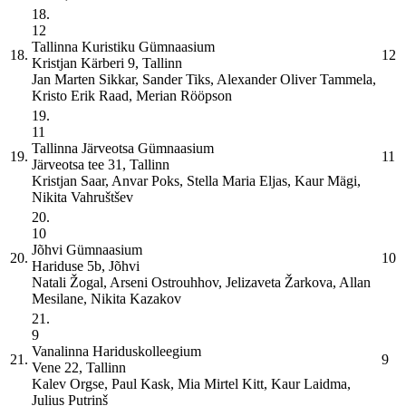
18.
12
Tallinna Kuristiku Gümnaasium
18.
12
Kristjan Kärberi 9, Tallinn
Jan Marten Sikkar, Sander Tiks, Alexander Oliver Tammela,
Kristo Erik Raad, Merian Rööpson
19.
11
Tallinna Järveotsa Gümnaasium
19.
11
Järveotsa tee 31, Tallinn
Kristjan Saar, Anvar Poks, Stella Maria Eljas, Kaur Mägi,
Nikita Vahruštšev
20.
10
Jõhvi Gümnaasium
20.
10
Hariduse 5b, Jõhvi
Natali Žogal, Arseni Ostrouhhov, Jelizaveta Žarkova, Allan
Mesilane, Nikita Kazakov
21.
9
Vanalinna Hariduskolleegium
21.
9
Vene 22, Tallinn
Kalev Orgse, Paul Kask, Mia Mirtel Kitt, Kaur Laidma,
Julius Putrinš