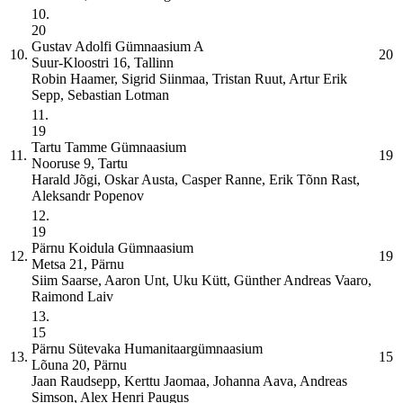
10.
20
Gustav Adolfi Gümnaasium
A
10.
20
Suur-Kloostri 16, Tallinn
Robin Haamer, Sigrid Siinmaa, Tristan Ruut, Artur Erik
Sepp, Sebastian Lotman
11.
19
Tartu Tamme Gümnaasium
11.
19
Nooruse 9, Tartu
Harald Jõgi, Oskar Austa, Casper Ranne, Erik Tõnn Rast,
Aleksandr Popenov
12.
19
Pärnu Koidula Gümnaasium
12.
19
Metsa 21, Pärnu
Siim Saarse, Aaron Unt, Uku Kütt, Günther Andreas Vaaro,
Raimond Laiv
13.
15
Pärnu Sütevaka Humanitaargümnaasium
13.
15
Lõuna 20, Pärnu
Jaan Raudsepp, Kerttu Jaomaa, Johanna Aava, Andreas
Simson, Alex Henri Paugus