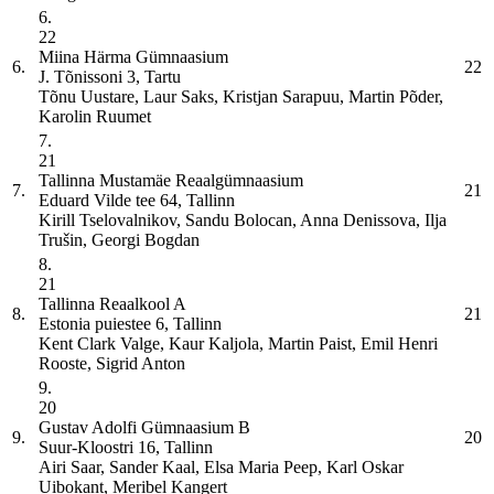
6.
22
Miina Härma Gümnaasium
6.
22
J. Tõnissoni 3, Tartu
Tõnu Uustare, Laur Saks, Kristjan Sarapuu, Martin Põder,
Karolin Ruumet
7.
21
Tallinna Mustamäe Reaalgümnaasium
7.
21
Eduard Vilde tee 64, Tallinn
Kirill Tselovalnikov, Sandu Bolocan, Anna Denissova, Ilja
Trušin, Georgi Bogdan
8.
21
Tallinna Reaalkool
A
8.
21
Estonia puiestee 6, Tallinn
Kent Clark Valge, Kaur Kaljola, Martin Paist, Emil Henri
Rooste, Sigrid Anton
9.
20
Gustav Adolfi Gümnaasium
B
9.
20
Suur-Kloostri 16, Tallinn
Airi Saar, Sander Kaal, Elsa Maria Peep, Karl Oskar
Uibokant, Meribel Kangert