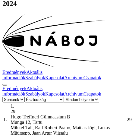
2024
Eredmények
Aktuális
információk
Szabályok
Kapcsolat
Archívum
Csapatok
Eredmények
Aktuális
információk
Szabályok
Kapcsolat
Archívum
Csapatok
1.
29
Hugo Treffneri Gümnaasium
B
1.
29
Munga 12, Tartu
Mihkel Tali, Ralf Robert Paabo, Mattias Jõgi, Lukas
Müürsepp, Jaan Artur Viirsalu