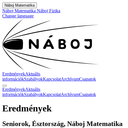
Náboj Matematika
Náboj Matematika
Náboj Fizika
Change language
Eredmények
Aktuális
információk
Szabályok
Kapcsolat
Archívum
Csapatok
Eredmények
Aktuális
információk
Szabályok
Kapcsolat
Archívum
Csapatok
Eredmények
Seniorok, Észtország, Náboj Matematika