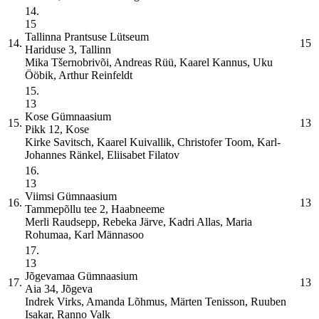
14.
15
Tallinna Prantsuse Lütseum
14.
15
Hariduse 3, Tallinn
Mika Tšernobrivõi, Andreas Rüü, Kaarel Kannus, Uku
Ööbik, Arthur Reinfeldt
15.
13
Kose Gümnaasium
15.
13
Pikk 12, Kose
Kirke Savitsch, Kaarel Kuivallik, Christofer Toom, Karl-
Johannes Ränkel, Eliisabet Filatov
16.
13
Viimsi Gümnaasium
16.
13
Tammepõllu tee 2, Haabneeme
Merli Raudsepp, Rebeka Järve, Kadri Allas, Maria
Rohumaa, Karl Männasoo
17.
13
Jõgevamaa Gümnaasium
17.
13
Aia 34, Jõgeva
Indrek Virks, Amanda Lõhmus, Märten Tenisson, Ruuben
Isakar, Ranno Valk