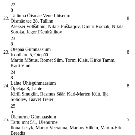
22.
8
Tallinna Õismäe Vene Lütseum
22.
8
Õismäe tee 28, Tallinn
Aleksei Voltšihhin, Nikita Puškarjov, Dmitri Rodzik, Nikita
Soroka, Jegor Pšenitšnikov
23.
8
Otepää Gümnaasium
23.
8
Koolitare 5, Otepää
Martin Mõttus, Romet Silm, Tormi Klais, Kirke Tamm,
Kadi Vindi
24.
8
Lähte Ühisgümnaasium
24.
8
Õpetaja 8, Lähte
Kirill Smuglin, Rasmus Säär, Karl-Marten Kütt, Ilja
Sobolev, Taavet Treier
25.
5
Ülenurme Gümnaasium
25.
5
Tartu mnt 5/1, Ülenurme
Ilona Lesyk, Marko Veeranna, Markus Villem, Martin-Eric
Breedis