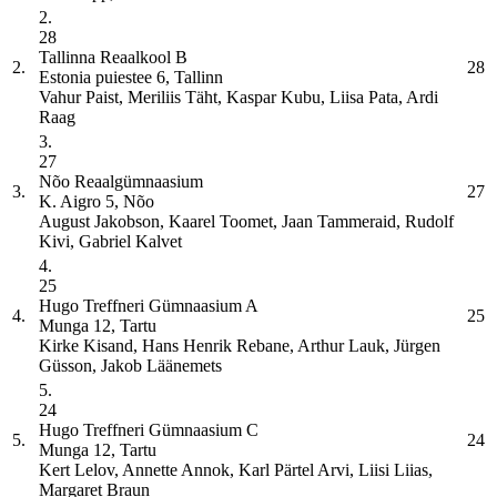
2.
28
Tallinna Reaalkool
B
2.
28
Estonia puiestee 6, Tallinn
Vahur Paist, Meriliis Täht, Kaspar Kubu, Liisa Pata, Ardi
Raag
3.
27
Nõo Reaalgümnaasium
3.
27
K. Aigro 5, Nõo
August Jakobson, Kaarel Toomet, Jaan Tammeraid, Rudolf
Kivi, Gabriel Kalvet
4.
25
Hugo Treffneri Gümnaasium
A
4.
25
Munga 12, Tartu
Kirke Kisand, Hans Henrik Rebane, Arthur Lauk, Jürgen
Güsson, Jakob Läänemets
5.
24
Hugo Treffneri Gümnaasium
C
5.
24
Munga 12, Tartu
Kert Lelov, Annette Annok, Karl Pärtel Arvi, Liisi Liias,
Margaret Braun