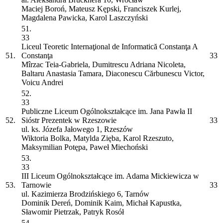
Maciej Boroń, Mateusz Kępski, Franciszek Kurlej,
Magdalena Pawicka, Karol Laszczyński
51.
33
Liceul Teoretic Internaţional de Informatică Constanţa
A
51.
Constanţa
33
Mîrzac Teia-Gabriela, Dumitrescu Adriana Nicoleta,
Baltaru Anastasia Tamara, Diaconescu Cărbunescu Victor,
Voicu Andrei
52.
33
Publiczne Liceum Ogólnokształcące im. Jana Pawła II
52.
Sióstr Prezentek w Rzeszowie
33
ul. ks. Józefa Jałowego 1, Rzeszów
Wiktoria Bolka, Matylda Zięba, Karol Rzeszuto,
Maksymilian Potępa, Paweł Miechoński
53.
33
III Liceum Ogólnokształcące im. Adama Mickiewicza w
53.
Tarnowie
33
ul. Kazimierza Brodzińskiego 6, Tarnów
Dominik Dereń, Dominik Kaim, Michał Kapustka,
Sławomir Pietrzak, Patryk Rosół
54.