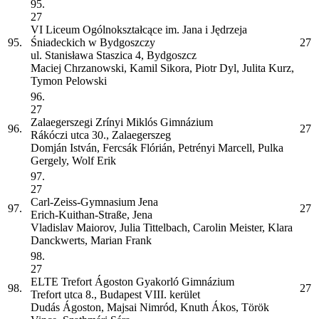
95.
27
VI Liceum Ogólnokształcące im. Jana i Jędrzeja
95.
Śniadeckich w Bydgoszczy
27
ul. Stanisława Staszica 4, Bydgoszcz
Maciej Chrzanowski, Kamil Sikora, Piotr Dyl, Julita Kurz,
Tymon Pelowski
96.
27
Zalaegerszegi Zrínyi Miklós Gimnázium
96.
27
Rákóczi utca 30., Zalaegerszeg
Domján István, Fercsák Flórián, Petrényi Marcell, Pulka
Gergely, Wolf Erik
97.
27
Carl-Zeiss-Gymnasium Jena
97.
27
Erich-Kuithan-Straße, Jena
Vladislav Maiorov, Julia Tittelbach, Carolin Meister, Klara
Danckwerts, Marian Frank
98.
27
ELTE Trefort Ágoston Gyakorló Gimnázium
98.
27
Trefort utca 8., Budapest VIII. kerület
Dudás Ágoston, Majsai Nimród, Knuth Ákos, Török