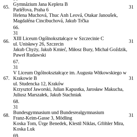
Gymnázium Jana Keplera
B
65.
31
Parléřova, Praha 6
Helena Muchová, Thuc Anh Leová, Otakar Janoušek,
Magdaléna Cincibuchová, Jakub Trčka
66.
31
XIII Liceum Ogólnokształcące w Szczecinie
C
66.
31
ul. Unisławy 26, Szczecin
Jakub Chyży, Jakub Kmieć, Miłosz Bury, Michał Goździk,
Paweł Rudawski
67.
31
V Liceum Ogólnokształcące im. Augusta Witkowskiego w
67.
Krakowie
B
31
ul. Studencka 12, Kraków
Krzysztof Jaworski, Julian Kapustka, Jarosław Makucha,
Juliusz Marszałek, Jakub Stachniak
68.
31
Bundesgymnasium und Bundesrealgymnasium
68.
31
Franz-Keim-Gasse 3, Mödling
Koska Tom, Ürge Benedek, Klestil Niklas, Gföhler Mira,
Koska Luk
69.