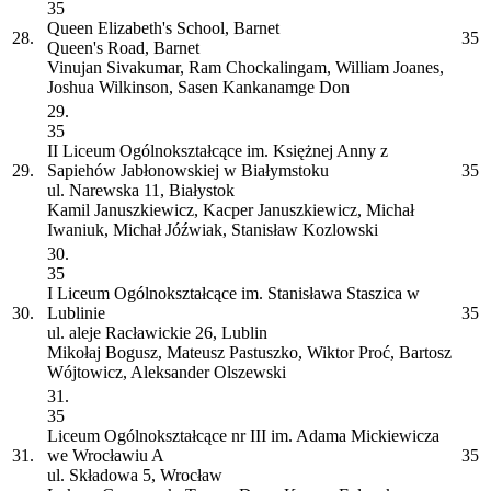
35
Queen Elizabeth's School, Barnet
28.
35
Queen's Road, Barnet
Vinujan Sivakumar, Ram Chockalingam, William Joanes,
Joshua Wilkinson, Sasen Kankanamge Don
29.
35
II Liceum Ogólnokształcące im. Księżnej Anny z
29.
Sapiehów Jabłonowskiej w Białymstoku
35
ul. Narewska 11, Białystok
Kamil Januszkiewicz, Kacper Januszkiewicz, Michał
Iwaniuk, Michał Jóźwiak, Stanisław Kozlowski
30.
35
I Liceum Ogólnokształcące im. Stanisława Staszica w
30.
Lublinie
35
ul. aleje Racławickie 26, Lublin
Mikołaj Bogusz, Mateusz Pastuszko, Wiktor Proć, Bartosz
Wójtowicz, Aleksander Olszewski
31.
35
Liceum Ogólnokształcące nr III im. Adama Mickiewicza
31.
we Wrocławiu
A
35
ul. Składowa 5, Wrocław