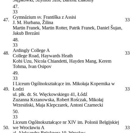
47.
33
Gymnázium sv. Františka z Assisi
47.
33
J. M. Hurbana, Žilina
Martin Franek, Martin Rotter, Patrik Franek, Daniel Šujan,
Jakub Brezáni
48.
33
Ardingly College
A
48.
33
College Road, Haywards Heath
Kobi Uzu, Nicola Chiandetti, Hayden Mang, Kerem
Tohma, Ivan Osipov
49.
33
I Liceum Ogólnokształcące im. Mikołaja Kopernika w
49.
Łodzi
33
ul. płk. dr. St. Więckowskiego 41, Łódź
Zuzanna Krzanowska, Robert Rośczak, Mikołaj
Wrzesiński, Maja Klepczarek, Antoni Czarnecki
50.
33
Liceum Ogólnokształcące nr XIV im. Polonii Belgijskiej
50.
we Wrocławiu
A
33
al. Aleksandra Brücknera 10, Wrocław