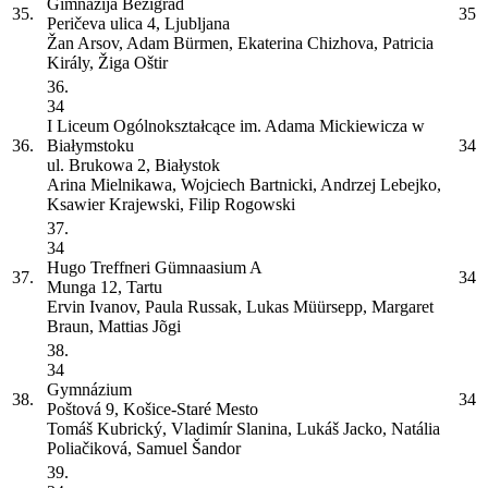
Gimnazija Bežigrad
35.
35
Peričeva ulica 4, Ljubljana
Žan Arsov, Adam Bürmen, Ekaterina Chizhova, Patricia
Király, Žiga Oštir
36.
34
I Liceum Ogólnokształcące im. Adama Mickiewicza w
36.
Białymstoku
34
ul. Brukowa 2, Białystok
Arina Mielnikawa, Wojciech Bartnicki, Andrzej Lebejko,
Ksawier Krajewski, Filip Rogowski
37.
34
Hugo Treffneri Gümnaasium
A
37.
34
Munga 12, Tartu
Ervin Ivanov, Paula Russak, Lukas Müürsepp, Margaret
Braun, Mattias Jõgi
38.
34
Gymnázium
38.
34
Poštová 9, Košice-Staré Mesto
Tomáš Kubrický, Vladimír Slanina, Lukáš Jacko, Natália
Poliačiková, Samuel Šandor
39.