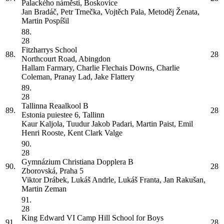
Palackého náměstí, Boskovice
Jan Bradáč, Petr Trnečka, Vojtěch Pala, Metoděj Ženata,
Martin Pospíšil
88.
28
Fitzharrys School
88.
28
Northcourt Road, Abingdon
Hallam Farmary, Charlie Flechais Downs, Charlie
Coleman, Pranay Lad, Jake Flattery
89.
28
Tallinna Reaalkool
B
89.
28
Estonia puiestee 6, Tallinn
Kaur Kaljola, Tuudur Jakob Padari, Martin Paist, Emil
Henri Rooste, Kent Clark Valge
90.
28
Gymnázium Christiana Dopplera
B
90.
28
Zborovská, Praha 5
Viktor Drábek, Lukáš Andrle, Lukáš Franta, Jan Rakušan,
Martin Zeman
91.
28
King Edward VI Camp Hill School for Boys
91.
28