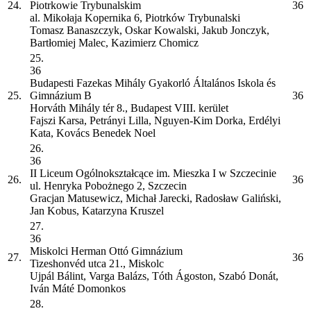
24.
Piotrkowie Trybunalskim
36
al. Mikołaja Kopernika 6, Piotrków Trybunalski
Tomasz Banaszczyk, Oskar Kowalski, Jakub Jonczyk,
Bartłomiej Malec, Kazimierz Chomicz
25.
36
Budapesti Fazekas Mihály Gyakorló Általános Iskola és
25.
Gimnázium
B
36
Horváth Mihály tér 8., Budapest VIII. kerület
Fajszi Karsa, Petrányi Lilla, Nguyen-Kim Dorka, Erdélyi
Kata, Kovács Benedek Noel
26.
36
II Liceum Ogólnokształcące im. Mieszka I w Szczecinie
26.
36
ul. Henryka Pobożnego 2, Szczecin
Gracjan Matusewicz, Michał Jarecki, Radosław Galiński,
Jan Kobus, Katarzyna Kruszel
27.
36
Miskolci Herman Ottó Gimnázium
27.
36
Tizeshonvéd utca 21., Miskolc
Ujpál Bálint, Varga Balázs, Tóth Ágoston, Szabó Donát,
Iván Máté Domonkos
28.