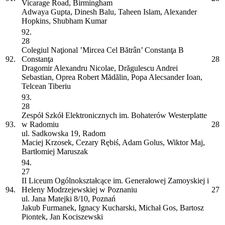
Vicarage Road, Birmingham
Adwaya Gupta, Dinesh Balu, Taheen Islam, Alexander
Hopkins, Shubham Kumar
92.
28
Colegiul Naţional ’Mircea Cel Bătrân’ Constanţa
B
92.
Constanţa
28
Dragomir Alexandru Nicolae, Drăgulescu Andrei
Sebastian, Oprea Robert Mădălin, Popa Alecsander Ioan,
Telcean Tiberiu
93.
28
Zespół Szkół Elektronicznych im. Bohaterów Westerplatte
93.
w Radomiu
28
ul. Sadkowska 19, Radom
Maciej Krzosek, Cezary Rębiś, Adam Golus, Wiktor Maj,
Bartłomiej Maruszak
94.
27
II Liceum Ogólnokształcące im. Generałowej Zamoyskiej i
94.
Heleny Modrzejewskiej w Poznaniu
27
ul. Jana Matejki 8/10, Poznań
Jakub Furmanek, Ignacy Kucharski, Michał Gos, Bartosz
Piontek, Jan Kociszewski