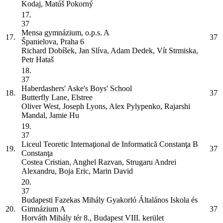
Kodaj, Matúš Pokorný
17.
37
Mensa gymnázium, o.p.s.
A
17.
37
Španielova, Praha 6
Richard Dobíšek, Jan Slíva, Adam Dedek, Vít Strmiska,
Petr Hataš
18.
37
Haberdashers' Aske's Boys' School
18.
37
Butterfly Lane, Elstree
Oliver West, Joseph Lyons, Alex Pylypenko, Rajarshi
Mandal, Jamie Hu
19.
37
Liceul Teoretic Internaţional de Informatică Constanţa
B
19.
37
Constanţa
Costea Cristian, Anghel Razvan, Strugaru Andrei
Alexandru, Boja Eric, Marin David
20.
37
Budapesti Fazekas Mihály Gyakorló Általános Iskola és
20.
Gimnázium
A
37
Horváth Mihály tér 8., Budapest VIII. kerület