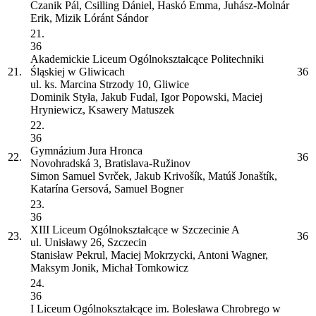
Czanik Pál, Csilling Dániel, Haskó Emma, Juhász-Molnár
Erik, Mizik Lóránt Sándor
21.
36
Akademickie Liceum Ogólnokształcące Politechniki
21.
Śląskiej w Gliwicach
36
ul. ks. Marcina Strzody 10, Gliwice
Dominik Styła, Jakub Fudal, Igor Popowski, Maciej
Hryniewicz, Ksawery Matuszek
22.
36
Gymnázium Jura Hronca
22.
36
Novohradská 3, Bratislava-Ružinov
Simon Samuel Svrček, Jakub Krivošík, Matúš Jonaštík,
Katarína Gersová, Samuel Bogner
23.
36
XIII Liceum Ogólnokształcące w Szczecinie
A
23.
36
ul. Unisławy 26, Szczecin
Stanisław Pekrul, Maciej Mokrzycki, Antoni Wagner,
Maksym Jonik, Michał Tomkowicz
24.
36
I Liceum Ogólnokształcące im. Bolesława Chrobrego w