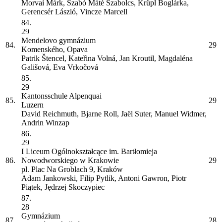
Morvai Márk, Szabó Máté Szabolcs, Krüpl Boglárka,
Gerencsér László, Vincze Marcell
84.
29
Mendelovo gymnázium
84.
29
Komenského, Opava
Patrik Štencel, Kateřina Volná, Jan Kroutil, Magdaléna
Gališová, Eva Vrkočová
85.
29
Kantonsschule Alpenquai
85.
29
Luzern
David Reichmuth, Bjarne Roll, Jaël Suter, Manuel Widmer,
Andrin Winzap
86.
29
I Liceum Ogólnokształcące im. Bartłomieja
86.
Nowodworskiego w Krakowie
29
pl. Plac Na Groblach 9, Kraków
Adam Jankowski, Filip Pytlik, Antoni Gawron, Piotr
Piątek, Jędrzej Skoczypiec
87.
28
Gymnázium
87.
28