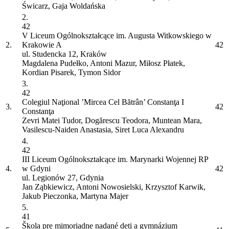
Świcarz, Gaja Woldańska
2.
42
V Liceum Ogólnokształcące im. Augusta Witkowskiego w
2.
Krakowie
A
42
ul. Studencka 12, Kraków
Magdalena Pudełko, Antoni Mazur, Miłosz Płatek,
Kordian Pisarek, Tymon Sidor
3.
42
Colegiul Naţional ’Mircea Cel Bătrân’ Constanţa
I
3.
42
Constanţa
Zevri Matei Tudor, Dogărescu Teodora, Muntean Mara,
Vasilescu-Naiden Anastasia, Siret Luca Alexandru
4.
42
III Liceum Ogólnokształcące im. Marynarki Wojennej RP
4.
w Gdyni
42
ul. Legionów 27, Gdynia
Jan Ząbkiewicz, Antoni Nowosielski, Krzysztof Karwik,
Jakub Pieczonka, Martyna Majer
5.
41
Škola pre mimoriadne nadané deti a gymnázium