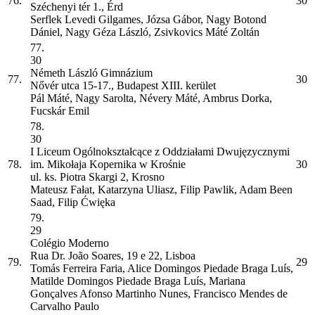
76.
30
Széchenyi tér 1., Érd
Serflek Levedi Gilgames, Józsa Gábor, Nagy Botond
Dániel, Nagy Géza László, Zsivkovics Máté Zoltán
77.
30
Németh László Gimnázium
77.
30
Nővér utca 15-17., Budapest XIII. kerület
Pál Máté, Nagy Sarolta, Névery Máté, Ambrus Dorka,
Fucskár Emil
78.
30
I Liceum Ogólnokształcące z Oddziałami Dwujęzycznymi
78.
im. Mikołaja Kopernika w Krośnie
30
ul. ks. Piotra Skargi 2, Krosno
Mateusz Fałat, Katarzyna Uliasz, Filip Pawlik, Adam Been
Saad, Filip Ćwięka
79.
29
Colégio Moderno
Rua Dr. João Soares, 19 e 22, Lisboa
79.
29
Tomás Ferreira Faria, Alice Domingos Piedade Braga Luís,
Matilde Domingos Piedade Braga Luís, Mariana
Gonçalves Afonso Martinho Nunes, Francisco Mendes de
Carvalho Paulo