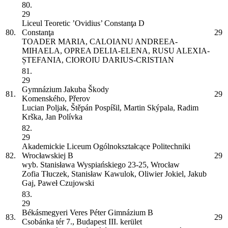
80.
29
Liceul Teoretic ’Ovidius’ Constanţa
D
80.
Constanţa
29
TOADER MARIA, CALOIANU ANDREEA-
MIHAELA, OPREA DELIA-ELENA, RUSU ALEXIA-
ȘTEFANIA, CIOROIU DARIUS-CRISTIAN
81.
29
Gymnázium Jakuba Škody
81.
29
Komenského, Přerov
Lucian Poljak, Štěpán Pospíšil, Martin Skýpala, Radim
Krška, Jan Polívka
82.
29
Akademickie Liceum Ogólnokształcące Politechniki
82.
Wrocławskiej
B
29
wyb. Stanisława Wyspiańskiego 23-25, Wrocław
Zofia Tłuczek, Stanisław Kawulok, Oliwier Jokiel, Jakub
Gaj, Paweł Czujowski
83.
29
Békásmegyeri Veres Péter Gimnázium
B
83.
29
Csobánka tér 7., Budapest III. kerület