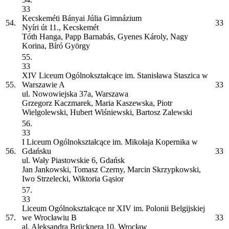
33
Kecskeméti Bányai Júlia Gimnázium
54.
33
Nyíri út 11., Kecskemét
Tóth Hanga, Papp Barnabás, Gyenes Károly, Nagy
Korina, Bíró György
55.
33
XIV Liceum Ogólnokształcące im. Stanisława Staszica w
55.
Warszawie
A
33
ul. Nowowiejska 37a, Warszawa
Grzegorz Kaczmarek, Maria Kaszewska, Piotr
Wielgolewski, Hubert Wiśniewski, Bartosz Zalewski
56.
33
I Liceum Ogólnokształcące im. Mikołaja Kopernika w
56.
Gdańsku
33
ul. Wały Piastowskie 6, Gdańsk
Jan Jankowski, Tomasz Czerny, Marcin Skrzypkowski,
Iwo Strzelecki, Wiktoria Gąsior
57.
33
Liceum Ogólnokształcące nr XIV im. Polonii Belgijskiej
57.
we Wrocławiu
B
33
al. Aleksandra Brücknera 10, Wrocław