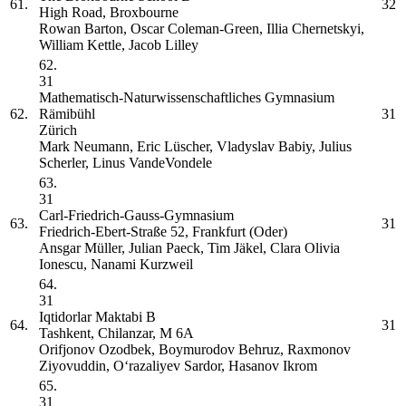
61.
32
High Road, Broxbourne
Rowan Barton, Oscar Coleman-Green, Illia Chernetskyi,
William Kettle, Jacob Lilley
62.
31
Mathematisch-Naturwissenschaftliches Gymnasium
62.
Rämibühl
31
Zürich
Mark Neumann, Eric Lüscher, Vladyslav Babiy, Julius
Scherler, Linus VandeVondele
63.
31
Carl-Friedrich-Gauss-Gymnasium
63.
31
Friedrich-Ebert-Straße 52, Frankfurt (Oder)
Ansgar Müller, Julian Paeck, Tim Jäkel, Clara Olivia
Ionescu, Nanami Kurzweil
64.
31
Iqtidorlar Maktabi
B
64.
31
Tashkent, Chilanzar, M 6A
Orifjonov Ozodbek, Boymurodov Behruz, Raxmonov
Ziyovuddin, O‘razaliyev Sardor, Hasanov Ikrom
65.
31