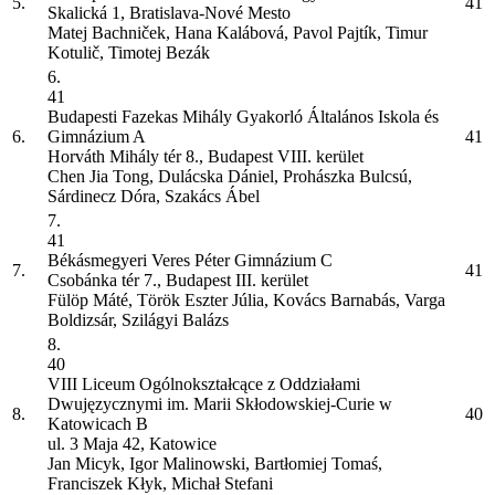
5.
41
Skalická 1, Bratislava-Nové Mesto
Matej Bachniček, Hana Kalábová, Pavol Pajtík, Timur
Kotulič, Timotej Bezák
6.
41
Budapesti Fazekas Mihály Gyakorló Általános Iskola és
6.
Gimnázium
A
41
Horváth Mihály tér 8., Budapest VIII. kerület
Chen Jia Tong, Dulácska Dániel, Prohászka Bulcsú,
Sárdinecz Dóra, Szakács Ábel
7.
41
Békásmegyeri Veres Péter Gimnázium
C
7.
41
Csobánka tér 7., Budapest III. kerület
Fülöp Máté, Török Eszter Júlia, Kovács Barnabás, Varga
Boldizsár, Szilágyi Balázs
8.
40
VIII Liceum Ogólnokształcące z Oddziałami
Dwujęzycznymi im. Marii Skłodowskiej-Curie w
8.
40
Katowicach
B
ul. 3 Maja 42, Katowice
Jan Micyk, Igor Malinowski, Bartłomiej Tomaś,
Franciszek Kłyk, Michał Stefani