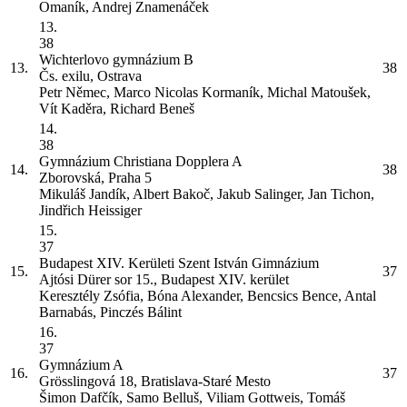
Omaník, Andrej Znamenáček
13.
38
Wichterlovo gymnázium
B
13.
38
Čs. exilu, Ostrava
Petr Němec, Marco Nicolas Kormaník, Michal Matoušek,
Vít Kaděra, Richard Beneš
14.
38
Gymnázium Christiana Dopplera
A
14.
38
Zborovská, Praha 5
Mikuláš Jandík, Albert Bakoč, Jakub Salinger, Jan Tichon,
Jindřich Heissiger
15.
37
Budapest XIV. Kerületi Szent István Gimnázium
15.
37
Ajtósi Dürer sor 15., Budapest XIV. kerület
Keresztély Zsófia, Bóna Alexander, Bencsics Bence, Antal
Barnabás, Pinczés Bálint
16.
37
Gymnázium
A
16.
37
Grösslingová 18, Bratislava-Staré Mesto
Šimon Dafčík, Samo Belluš, Viliam Gottweis, Tomáš