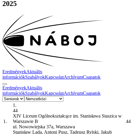
2025
Eredmények
Aktuális
információk
Szabályok
Kapcsolat
Archívum
Csapatok
Eredmények
Aktuális
információk
Szabályok
Kapcsolat
Archívum
Csapatok
1.
44
XIV Liceum Ogólnokształcące im. Stanisława Staszica w
1.
Warszawie
B
44
ul. Nowowiejska 37a, Warszawa
Stanisław Lada, Antoni Pusz, Tadeusz Rylski, Jakub