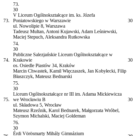
73.
30
V Liceum Ogólnokształcące im. ks. Józefa
73.
Poniatowskiego w Warszawie
30
ul. Nowolipie 8, Warszawa
Tadeusz Multan, Antoni Kujawski, Adam Leśniewski,
Maciej Stepuch, Aleksandra Rutkowska
74.
30
Publiczne Salezjańskie Liceum Ogólnokształcące w
74.
Krakowie
30
os. Osiedle Piastów 34, Kraków
Marcin Chwastek, Kamil Więczaszek, Jan Kobyłecki, Filip
Błaszczyk, Mateusz Bednarski
75.
30
Liceum Ogólnokształcące nr III im. Adama Mickiewicza
75.
we Wrocławiu
B
30
ul. Składowa 5, Wrocław
Mateusz Rzeźnik, Karol Bednarek, Małgorzata Wróbel,
Szymon Michalski, Maciej Goldeman
76.
30
Érdi Vörösmarty Mihály Gimnázium