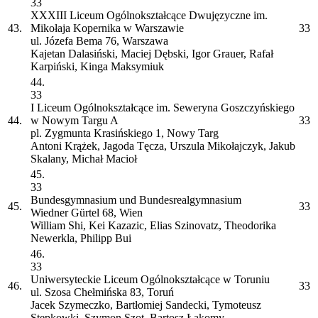
33
XXXIII Liceum Ogólnokształcące Dwujęzyczne im.
43.
Mikołaja Kopernika w Warszawie
33
ul. Józefa Bema 76, Warszawa
Kajetan Dalasiński, Maciej Dębski, Igor Grauer, Rafał
Karpiński, Kinga Maksymiuk
44.
33
I Liceum Ogólnokształcące im. Seweryna Goszczyńskiego
44.
w Nowym Targu
A
33
pl. Zygmunta Krasińskiego 1, Nowy Targ
Antoni Krążek, Jagoda Tęcza, Urszula Mikołajczyk, Jakub
Skalany, Michał Macioł
45.
33
Bundesgymnasium und Bundesrealgymnasium
45.
33
Wiedner Gürtel 68, Wien
William Shi, Kei Kazazic, Elias Szinovatz, Theodorika
Newerkla, Philipp Bui
46.
33
Uniwersyteckie Liceum Ogólnokształcące w Toruniu
46.
33
ul. Szosa Chełmińska 83, Toruń
Jacek Szymeczko, Bartłomiej Sandecki, Tymoteusz
Stępkowki, Szymon Szot, Bartosz Łakomy