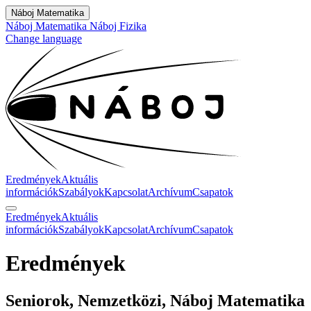
Náboj Matematika
Náboj Matematika
Náboj Fizika
Change language
Eredmények
Aktuális
információk
Szabályok
Kapcsolat
Archívum
Csapatok
Eredmények
Aktuális
információk
Szabályok
Kapcsolat
Archívum
Csapatok
Eredmények
Seniorok, Nemzetközi, Náboj Matematika