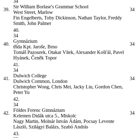
34
Sir William Borlase's Grammar School
39.
34
West Street, Marlow
Fin Engelberts, Toby Dickinson, Nathan Taylor, Freddy
Smith, John Palmer
40.
34
Gymnázium
40.
34
třída Kpt. Jaroše, Brno
Tomáš Pazourek, Otakar Vítek, Alexander Košťál, Pavel
Hyánek, Čeněk Topor
41.
34
Dulwich College
41.
34
Dulwich Common, London
Christopher Wong, Chris Mei, Jacky Liu, Gordon Chen,
Peter Yu
42.
34
Földes Ferenc Gimnázium
42.
34
Kelemen Didák utca 5., Miskolc
Nagy Martin, Molnár István Ádám, Pocsay Levente
László, Szilágyi Balázs, Szabó András
43.