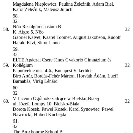
Magdalena Nieplowicz, Paulina Żeleźnik, Adam Biel,
Karol Żeleźnik, Mateusz Jurach
58.
32
Nõo Reaalgümnaasium
B
58.
32
K. Aigro 5, Nõo
Gabriel Kalvet, Kaarel Toomet, August Jakobson, Rudolf
Harald Kivi, Simo Linno
59.
32
ELTE Apáczai Csere János Gyakorló Gimnázium és
59.
Kollégium
32
Papnövelde utca 4-6., Budapest V. kerület
Biró Artúr, Bordás-Fehér Márton, Horváth Ádám, Lueff
Barnabás, Virág Lénárd
60.
32
V Liceum Ogólnokształcące w Bielsku-Białej
60.
32
ul. Józefa Lompy 10, Bielsko-Biała
Dorota Kosek, Paweł Kosek, Karol Synowiec, Paweł
Nawrocki, Hubert Kuchejda
61.
32
The Broxbourne School
B