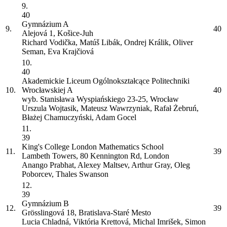
9.
40
Gymnázium
A
9.
40
Alejová 1, Košice-Juh
Richard Vodička, Matúš Libák, Ondrej Králik, Oliver
Seman, Eva Krajčiová
10.
40
Akademickie Liceum Ogólnokształcące Politechniki
10.
Wrocławskiej
A
40
wyb. Stanisława Wyspiańskiego 23-25, Wrocław
Urszula Wojtasik, Mateusz Wawrzyniak, Rafał Żebruń,
Błażej Chamuczyński, Adam Gocel
11.
39
King's College London Mathematics School
11.
39
Lambeth Towers, 80 Kennington Rd, London
Anango Prabhat, Alexey Maltsev, Arthur Gray, Oleg
Poborcev, Thales Swanson
12.
39
Gymnázium
B
12.
39
Grösslingová 18, Bratislava-Staré Mesto
Lucia Chladná, Viktória Krettová, Michal Imrišek, Simon