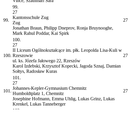
Vince, Szathmári Sára
99.
27
Kantonsschule Zug
99.
27
Zug
Jonathan Braun, Philipp Dneprov, Ronja Bruynooghe,
Mark Rahul Poddar, Kai Spirk
100.
27
II Liceum Ogólnokształcące im. płk. Leopolda Lisa-Kuli w
100.
Rzeszowie
27
ul. ks. Józefa Jałowego 22, Rzeszów
Karol Izdebski, Krzysztof Kopecki, Jagoda Sznaj, Damian
Sołtys, Radosław Kuras
101.
27
Johannes-Kepler-Gymnasium Chemnitz
101.
27
Humboldtplatz 1, Chemnitz
Josephine Hofmann, Emma Uhlig, Lukas Grinz, Lukas
Krenkel, Lukas Tanneberger
102.
27
Lycée Français Charles Lepièrre
102.
27
Avenida Engenheiro Duarte Pacheco, Lisboa