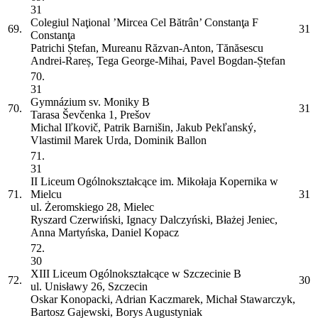
31
Colegiul Naţional ’Mircea Cel Bătrân’ Constanţa
F
69.
31
Constanţa
Patrichi Ștefan, Mureanu Răzvan-Anton, Tănăsescu
Andrei-Rareș, Tega George-Mihai, Pavel Bogdan-Ștefan
70.
31
Gymnázium sv. Moniky
B
70.
31
Tarasa Ševčenka 1, Prešov
Michal Iľkovič, Patrik Barnišin, Jakub Pekľanský,
Vlastimil Marek Urda, Dominik Ballon
71.
31
II Liceum Ogólnokształcące im. Mikołaja Kopernika w
71.
Mielcu
31
ul. Żeromskiego 28, Mielec
Ryszard Czerwiński, Ignacy Dalczyński, Błażej Jeniec,
Anna Martyńska, Daniel Kopacz
72.
30
XIII Liceum Ogólnokształcące w Szczecinie
B
72.
30
ul. Unisławy 26, Szczecin
Oskar Konopacki, Adrian Kaczmarek, Michał Stawarczyk,
Bartosz Gajewski, Borys Augustyniak