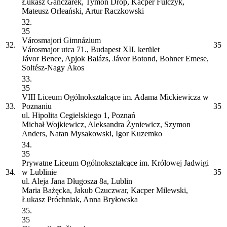
Łukasz Ganczarek, Tymon Drop, Kacper Fulczyk,
Mateusz Orleański, Artur Raczkowski
32.
35
Városmajori Gimnázium
32.
35
Városmajor utca 71., Budapest XII. kerület
Jávor Bence, Apjok Balázs, Jávor Botond, Bohner Emese,
Soltész-Nagy Ákos
33.
35
VIII Liceum Ogólnokształcące im. Adama Mickiewicza w
33.
Poznaniu
35
ul. Hipolita Cegielskiego 1, Poznań
Michał Wojkiewicz, Aleksandra Żyniewicz, Szymon
Anders, Natan Mysakowski, Igor Kuzemko
34.
35
Prywatne Liceum Ogólnokształcące im. Królowej Jadwigi
34.
w Lublinie
35
ul. Aleja Jana Długosza 8a, Lublin
Maria Bażęcka, Jakub Czuczwar, Kacper Milewski,
Łukasz Próchniak, Anna Bryłowska
35.
35