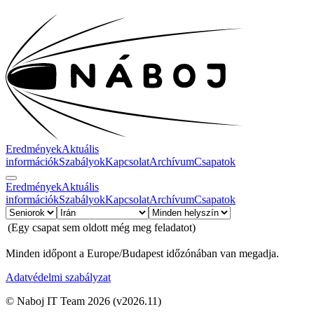
Eredmények
Aktuális
információk
Szabályok
Kapcsolat
Archívum
Csapatok
Eredmények
Aktuális
információk
Szabályok
Kapcsolat
Archívum
Csapatok
(Egy csapat sem oldott még meg feladatot)
Minden időpont a Europe/Budapest időzónában van megadja.
Adatvédelmi szabályzat
© Naboj IT Team 2026
(v2026.11)