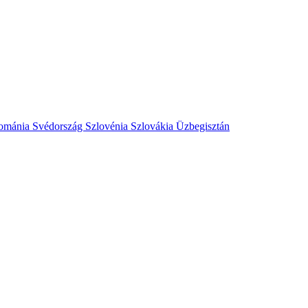
ománia
Svédország
Szlovénia
Szlovákia
Üzbegisztán