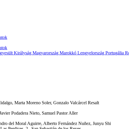
atok
atok
gyesült Királyság
Magyarország
Marokkó
Lengyelország
Portugália
R
dalgo, Marta Moreno Soler, Gonzalo Valcárcel Resalt
Javier Podadera Nieto, Samuel Pastor Aller
ndro del Moral Aguirre, Alberto Fernández Nuñez, Junyu Shi
Las Perdices, 2 , San Sebastián de los Reyes