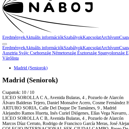
Eredmények
Aktuális információk
Szabályok
Kapcsolat
Archívum
Csap
Eredmények
Aktuális információk
Szabályok
Kapcsolat
Archívum
Csap
Ausztria
Svájc
Csehország
Németország
Észtország
Spanyolország
E
Várólista
Madrid (Seniorok)
Madrid
(Seniorok)
Csapatok: 10 / 10
LICEO SOROLLA C
A
,
Avenida Bularas, 4 , Pozuelo de Alarcón
Álvaro Balderas Tejero, Daniel Monsalve Acero, Cosme Fernández Hi
ARTURO SORIA,
Calle Del Duque De Tamámes, 9 , Madrid
Alejandro Ramos Huerta, Inés Curiel Diógenes, Elías Vega Navarro, 
LICEO SOROLLA C
B
,
Avenida Bularas, 4 , Pozuelo de Alarcón
Marcos Díaz Cerrato, Rodrigo de Francisco García Meras, José Aleja
COLEGIO INTERNACIONAL SEK-CIUDALCAMPO,
Paseo De 