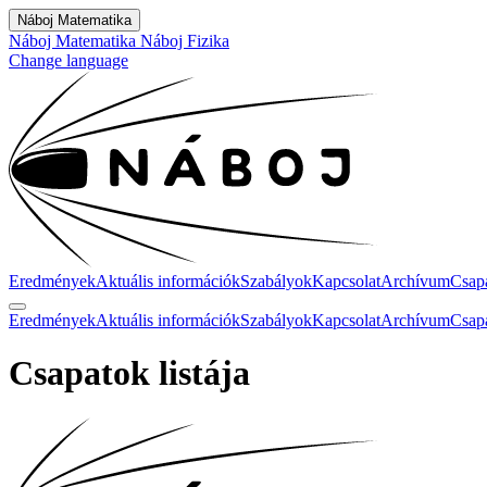
Náboj Matematika
Náboj Matematika
Náboj Fizika
Change language
Eredmények
Aktuális információk
Szabályok
Kapcsolat
Archívum
Csap
Eredmények
Aktuális információk
Szabályok
Kapcsolat
Archívum
Csap
Csapatok listája