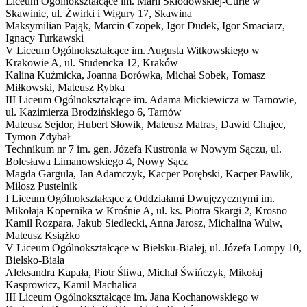
Liceum Ogólnokształcące im. Marii Skłodowskiej-Curie w
Skawinie,
ul. Żwirki i Wigury 17, Skawina
Maksymilian Pająk, Marcin Czopek, Igor Dudek, Igor Smaciarz,
Ignacy Turkawski
V Liceum Ogólnokształcące im. Augusta Witkowskiego w
Krakowie
A
,
ul. Studencka 12, Kraków
Kalina Kuźmicka, Joanna Borówka, Michał Sobek, Tomasz
Miłkowski, Mateusz Rybka
III Liceum Ogólnokształcące im. Adama Mickiewicza w Tarnowie,
ul. Kazimierza Brodzińskiego 6, Tarnów
Mateusz Sejdor, Hubert Słowik, Mateusz Matras, Dawid Chajec,
Tymon Zdybał
Technikum nr 7 im. gen. Józefa Kustronia w Nowym Sączu,
ul.
Bolesława Limanowskiego 4, Nowy Sącz
Magda Gargula, Jan Adamczyk, Kacper Porębski, Kacper Pawlik,
Miłosz Pustelnik
I Liceum Ogólnokształcące z Oddziałami Dwujęzycznymi im.
Mikołaja Kopernika w Krośnie
A
,
ul. ks. Piotra Skargi 2, Krosno
Kamil Rozpara, Jakub Siedlecki, Anna Jarosz, Michalina Wulw,
Mateusz Książko
V Liceum Ogólnokształcące w Bielsku-Białej,
ul. Józefa Lompy 10,
Bielsko-Biała
Aleksandra Kapała, Piotr Śliwa, Michał Świńczyk, Mikołaj
Kasprowicz, Kamil Machalica
III Liceum Ogólnokształcące im. Jana Kochanowskiego w