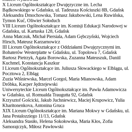
X Liceum Ogólnokształcące Dwujęzyczne im. Lecha
Bądkowskiego w Gdańsku,
ul. Tadeusza Kościuszki 8B, Gdańsk
Aleksandra Dmochowska, Tomasz Jakubowski, Lena Ruwińska,
Tymon Kuć, Oliwier Sołoduch
VIII Liceum Ogólnokształcące im. Komisji Edukacji Narodowej w
Gdańsku,
ul. Kartuska 128, Gdańsk
Anna Matczuk, Michał Piersiala, Adam Gębczyński, Wojciech
Hirsch, Mateusz Karzarnowicz
III Liceum Ogólnokształcące z Oddziałami Dwujęzycznymi im.
Bohaterów Westerplatte w Gdańsku,
ul. Topolowa 7, Gdańsk
Bartosz Pietrzyk, Agata Borowska, Zuzanna Mateuszuk, Daniil
Kuchmel, Konstancja Kaszkur
I Liceum Ogólnokształcące im. Juliusza Słowackiego w Elblągu,
ul.
Pocztowa 2, Elbląg
Zuzia Wiśniewska, Marcel Gorgol, Maria Mianowska, Adam
Dróbka, Kacper Jędrzejewski
Uniwersyteckie Liceum Ogólnokształcące im. Pawła Adamowicza
w Gdańsku,
ul. Romualda Traugutta 92, Gdańsk
Krzysztof Gościcki, Jakub Juchniewicz, Maciej Krupowicz, Yulia
Kharitonenkova, Antonina Gruca
XIX Liceum Ogólnokształcące im. Mariana Mokwy w Gdańsku,
ul.
Jana Pestalozziego 11/13, Gdańsk
Aleksandra Stasiło, Helena Sokołowska, Maria Kłos, Zofia
Samorajczyk, Miłosz Pawłowski