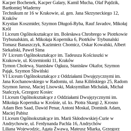
Kacper Bochenek, Kacper Galary, Kamil Mucha, Olaf Pajdzik,
Bartłomiej Wiaderny
Technikum nr 16 w Krakowie,
al. gen. Jana Skrzyneckiego 12,
Kraków
Krystian Koszmider, Szymon Długoń-Ryba, Rauf Javadov, Mikołaj
Król
I Liceum Ogólnokształcące im. Bolesława Chrobrego w Piotrkowie
Trybunalskim,
al. Mikołaja Kopernika 6, Piotrków Trybunalski
Tomasz Banaszczyk, Kazimierz Chomicz, Oskar Kowalski, Albert
Siekański, Paweł Sima
IV Liceum Ogólnokształcące im. Tadeusza Kościuszki w
Krakowie,
ul. Krzemionki 11, Kraków
Tymon Cholewa, Stanisław Ogłaza, Stanisław Okafor, Szymon
Pająk, Szymon Śliwiński
VI Liceum Ogólnokształcące z Oddziałami Dwujęzycznymi im.
Jana Kochanowskiego w Radomiu,
ul. Jana Kilińskiego 25, Radom
Szymon Jarosz, Maciej Lisowski, Maksymilian Michalak, Michał
Stańczyk, Grzegorz Kosiec
I Liceum Ogólnokształcące z Oddziałami Dwujęzycznymi im.
Mikołaja Kopernika w Krośnie,
ul. ks. Piotra Skargi 2, Krosno
Adam Ben Saad, Dawid Penar, Antoni Moskal, Dominik Adam,
Maciej Pabisz
I Liceum Ogólnokształcące im. Marii Skłodowskiej-Curie w
Andrychowie,
ul. Ferdynanda Pachla 16, Andrychów
Liliana Wojewodzic, Agata Żwawa, Mateusz Miarka, Grzegorz