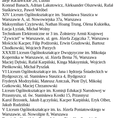
aleje Racławickie 26, Lublin
Konrad Banach, Adrian Lakutowicz, Aleksander Olszewski, Rafał
Staśkiewicz, Paweł Wróbel
XIV Liceum Ogólnokształcące im. Stanisława Staszica w
Warszawie
A
,
ul. Nowowiejska 37a, Warszawa
Maksymilian Czyżewski, Nathan Hoang Trung, Olena Kukiełka,
Łucja Łyziak, Michał Wolny
Technikum Elektroniczne nr 3 im. Żołnierzy Armii Krajowej
"Żywiciel" w Warszawie,
ul. gen. Józefa Zajączka 7, Warszawa
Mościcki Kacper, Filip Podżorski, Erwin Grudowski, Bartosz
Chodkowski, Wojciech Parzych
XXXIII Liceum Ogólnokształcące Dwujęzyczne im. Mikołaja
Kopernika w Warszawie,
ul. Józefa Bema 76, Warszawa
Maciej Dębski, Rafał Karpiński, Kinga Maksymiuk, Wojciech
Pieńkowski, Michał Pyszlak
VI Liceum Ogólnokształcące im. Jana i Jędrzeja Śniadeckich w
Bydgoszczy,
ul. Stanisława Staszica 4, Bydgoszcz
Fryderyk Modrzyński, Mateusz Antczak, Piotr Dyl, Mikołaj
Gutkowski, Maciej Chrzanowski
Liceum Ogólnokształcące im. Komisji Edukacji Narodowej w
Przasnyszu,
ul. św. Stanisława Kostki 15, Przasnysz
Karol Brzostek, Jakub Łączyński, Kacper Karpiński, Eryk Olber,
Jakub Rudziński
V Liceum Ogólnokształcące im. ks. Józefa Poniatowskiego w
Warszawie,
ul. Nowolipie 8, Warszawa