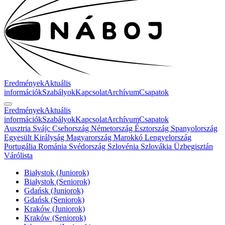
Eredmények
Aktuális
információk
Szabályok
Kapcsolat
Archívum
Csapatok
Eredmények
Aktuális
információk
Szabályok
Kapcsolat
Archívum
Csapatok
Ausztria
Svájc
Csehország
Németország
Észtország
Spanyolország
Egyesült Királyság
Magyarország
Marokkó
Lengyelország
Portugália
Románia
Svédország
Szlovénia
Szlovákia
Üzbegisztán
Várólista
Białystok (Juniorok)
Białystok (Seniorok)
Gdańsk (Juniorok)
Gdańsk (Seniorok)
Kraków (Juniorok)
Kraków (Seniorok)