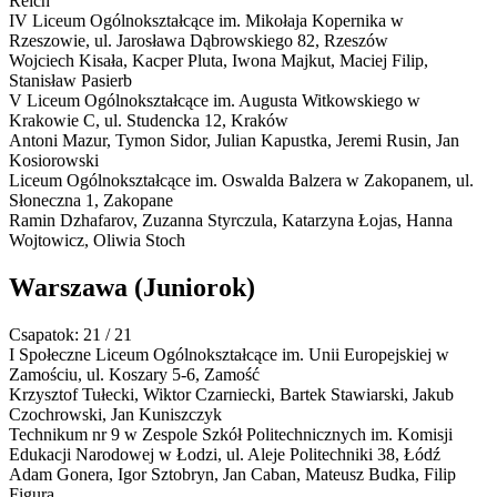
Reich
IV Liceum Ogólnokształcące im. Mikołaja Kopernika w
Rzeszowie,
ul. Jarosława Dąbrowskiego 82, Rzeszów
Wojciech Kisała, Kacper Pluta, Iwona Majkut, Maciej Filip,
Stanisław Pasierb
V Liceum Ogólnokształcące im. Augusta Witkowskiego w
Krakowie
C
,
ul. Studencka 12, Kraków
Antoni Mazur, Tymon Sidor, Julian Kapustka, Jeremi Rusin, Jan
Kosiorowski
Liceum Ogólnokształcące im. Oswalda Balzera w Zakopanem,
ul.
Słoneczna 1, Zakopane
Ramin Dzhafarov, Zuzanna Styrczula, Katarzyna Łojas, Hanna
Wojtowicz, Oliwia Stoch
Warszawa
(Juniorok)
Csapatok: 21 / 21
I Społeczne Liceum Ogólnokształcące im. Unii Europejskiej w
Zamościu,
ul. Koszary 5-6, Zamość
Krzysztof Tułecki, Wiktor Czarniecki, Bartek Stawiarski, Jakub
Czochrowski, Jan Kuniszczyk
Technikum nr 9 w Zespole Szkół Politechnicznych im. Komisji
Edukacji Narodowej w Łodzi,
ul. Aleje Politechniki 38, Łódź
Adam Gonera, Igor Sztobryn, Jan Caban, Mateusz Budka, Filip
Figura