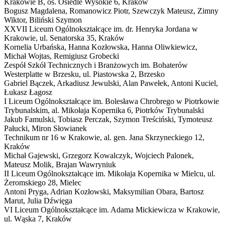
Krakowie
B
,
os. Osiedle Wysokie 6, Kraków
Bogusz Magdalena, Romanowicz Piotr, Szewczyk Mateusz, Zimny
Wiktor, Biliński Szymon
XXVII Liceum Ogólnokształcące im. dr. Henryka Jordana w
Krakowie,
ul. Senatorska 35, Kraków
Kornelia Urbańska, Hanna Kozłowska, Hanna Oliwkiewicz,
Michał Wojtas, Remigiusz Grobecki
Zespół Szkół Technicznych i Branżowych im. Bohaterów
Westerplatte w Brzesku,
ul. Piastowska 2, Brzesko
Gabriel Bączek, Arkadiusz Jewulski, Alan Pawełek, Antoni Kuciel,
Łukasz Łagosz
I Liceum Ogólnokształcące im. Bolesława Chrobrego w Piotrkowie
Trybunalskim,
al. Mikołaja Kopernika 6, Piotrków Trybunalski
Jakub Famulski, Tobiasz Perczak, Szymon Treściński, Tymoteusz
Pałucki, Miron Słowianek
Technikum nr 16 w Krakowie,
al. gen. Jana Skrzyneckiego 12,
Kraków
Michał Gajewski, Grzegorz Kowalczyk, Wojciech Palonek,
Mateusz Molik, Brajan Wawryniuk
II Liceum Ogólnokształcące im. Mikołaja Kopernika w Mielcu,
ul.
Żeromskiego 28, Mielec
Antoni Pryga, Adrian Kozłowski, Maksymilian Obara, Bartosz
Marut, Julia Dźwięga
VI Liceum Ogólnokształcące im. Adama Mickiewicza w Krakowie,
ul. Wąska 7, Kraków