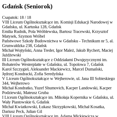
Gdańsk
(Seniorok)
Csapatok: 18 / 18
VIII Liceum Ogólnokształcące im. Komisji Edukacji Narodowej w
Gdańsku,
ul. Kartuska 128, Gdańsk
Emilia Rudnik, Pola Wróblewska, Bartosz Tracewski, Krzysztof
Matysek, Szymon Wróbel
Państwowe Szkoły Budownictwa w Gdańsku - Technikum nr 5,
al.
Grunwaldzka 238, Gdańsk
Michał Wojtyński, Anna Treder, Igor Mależ, Jakub Rychert, Maciej
Jażdżewski
III Liceum Ogólnokształcące z Oddziałami Dwujęzycznymi im.
Bohaterów Westerplatte w Gdańsku,
ul. Topolowa 7, Gdańsk
Karol Szczygieł, Aleksander Mackiewicz, Marcel Dumański,
Jędrzej Kondracki, Zofia Seredyńska
V Liceum Ogólnokształcące w Wejherowie,
ul. Jana III Sobieskiego
344, Wejherowo
Michał Kondratko, Yuzef Shumovich, Kacper Landowski, Kacper
Podziewski, Mateusz Gruba
I Liceum Ogólnokształcące im. Mikołaja Kopernika w Gdańsku,
ul.
Wały Piastowskie 6, Gdańsk
Michał Kwiatkowski, Łukasz Skrzypkowski, Michał Kosatka,
Dariusz Peck, Julian Gil
VIII Liceum Ogólnokształcące im. Adama Mickiewicza w