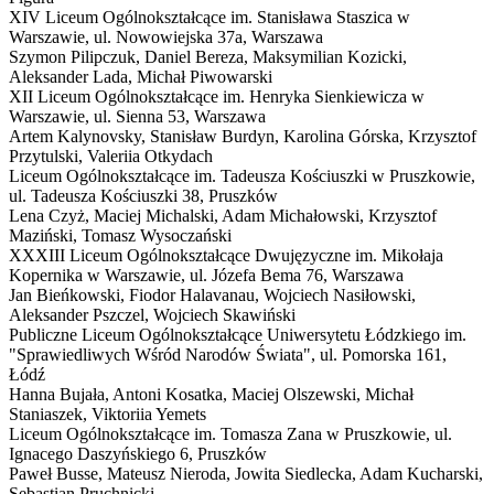
XIV Liceum Ogólnokształcące im. Stanisława Staszica w
Warszawie,
ul. Nowowiejska 37a, Warszawa
Szymon Pilipczuk, Daniel Bereza, Maksymilian Kozicki,
Aleksander Lada, Michał Piwowarski
XII Liceum Ogólnokształcące im. Henryka Sienkiewicza w
Warszawie,
ul. Sienna 53, Warszawa
Artem Kalynovsky, Stanisław Burdyn, Karolina Górska, Krzysztof
Przytulski, Valeriia Otkydach
Liceum Ogólnokształcące im. Tadeusza Kościuszki w Pruszkowie,
ul. Tadeusza Kościuszki 38, Pruszków
Lena Czyż, Maciej Michalski, Adam Michałowski, Krzysztof
Maziński, Tomasz Wysoczański
XXXIII Liceum Ogólnokształcące Dwujęzyczne im. Mikołaja
Kopernika w Warszawie,
ul. Józefa Bema 76, Warszawa
Jan Bieńkowski, Fiodor Halavanau, Wojciech Nasiłowski,
Aleksander Pszczel, Wojciech Skawiński
Publiczne Liceum Ogólnokształcące Uniwersytetu Łódzkiego im.
"Sprawiedliwych Wśród Narodów Świata",
ul. Pomorska 161,
Łódź
Hanna Bujała, Antoni Kosatka, Maciej Olszewski, Michał
Staniaszek, Viktoriia Yemets
Liceum Ogólnokształcące im. Tomasza Zana w Pruszkowie,
ul.
Ignacego Daszyńskiego 6, Pruszków
Paweł Busse, Mateusz Nieroda, Jowita Siedlecka, Adam Kucharski,
Sebastian Pruchnicki