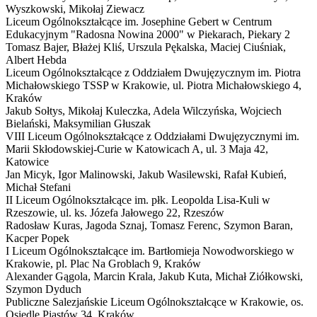
Wyszkowski, Mikołaj Ziewacz
Liceum Ogólnokształcące im. Josephine Gebert w Centrum
Edukacyjnym "Radosna Nowina 2000" w Piekarach,
Piekary 2
Tomasz Bajer, Błażej Kliś, Urszula Pękalska, Maciej Ciuśniak,
Albert Hebda
Liceum Ogólnokształcące z Oddziałem Dwujęzycznym im. Piotra
Michałowskiego TSSP w Krakowie,
ul. Piotra Michałowskiego 4,
Kraków
Jakub Sołtys, Mikołaj Kuleczka, Adela Wilczyńska, Wojciech
Bielański, Maksymilian Głuszak
VIII Liceum Ogólnokształcące z Oddziałami Dwujęzycznymi im.
Marii Skłodowskiej-Curie w Katowicach
A
,
ul. 3 Maja 42,
Katowice
Jan Micyk, Igor Malinowski, Jakub Wasilewski, Rafał Kubień,
Michał Stefani
II Liceum Ogólnokształcące im. płk. Leopolda Lisa-Kuli w
Rzeszowie,
ul. ks. Józefa Jałowego 22, Rzeszów
Radosław Kuras, Jagoda Sznaj, Tomasz Ferenc, Szymon Baran,
Kacper Popek
I Liceum Ogólnokształcące im. Bartłomieja Nowodworskiego w
Krakowie,
pl. Plac Na Groblach 9, Kraków
Alexander Gągola, Marcin Krala, Jakub Kuta, Michał Ziółkowski,
Szymon Dyduch
Publiczne Salezjańskie Liceum Ogólnokształcące w Krakowie,
os.
Osiedle Piastów 34, Kraków