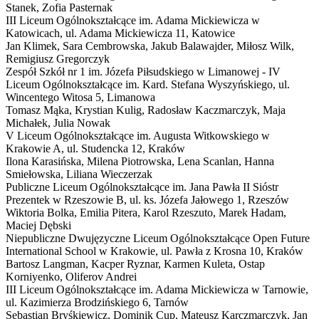
Stanek, Zofia Pasternak
III Liceum Ogólnokształcące im. Adama Mickiewicza w
Katowicach,
ul. Adama Mickiewicza 11, Katowice
Jan Klimek, Sara Cembrowska, Jakub Balawajder, Miłosz Wilk,
Remigiusz Gregorczyk
Zespół Szkół nr 1 im. Józefa Piłsudskiego w Limanowej - IV
Liceum Ogólnokształcące im. Kard. Stefana Wyszyńskiego,
ul.
Wincentego Witosa 5, Limanowa
Tomasz Mąka, Krystian Kulig, Radosław Kaczmarczyk, Maja
Michałek, Julia Nowak
V Liceum Ogólnokształcące im. Augusta Witkowskiego w
Krakowie
A
,
ul. Studencka 12, Kraków
Ilona Karasińska, Milena Piotrowska, Lena Scanlan, Hanna
Smiełowska, Liliana Wieczerzak
Publiczne Liceum Ogólnokształcące im. Jana Pawła II Sióstr
Prezentek w Rzeszowie
B
,
ul. ks. Józefa Jałowego 1, Rzeszów
Wiktoria Bolka, Emilia Pitera, Karol Rzeszuto, Marek Hadam,
Maciej Dębski
Niepubliczne Dwujęzyczne Liceum Ogólnokształcące Open Future
International School w Krakowie,
ul. Pawła z Krosna 10, Kraków
Bartosz Langman, Kacper Ryznar, Karmen Kuleta, Ostap
Korniyenko, Oliferov Andrei
III Liceum Ogólnokształcące im. Adama Mickiewicza w Tarnowie,
ul. Kazimierza Brodzińskiego 6, Tarnów
Sebastian Bryśkiewicz, Dominik Cup, Mateusz Karczmarczyk, Jan