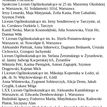
Społeczne Liceum Ogólnokształcące nr 25 im. Marzenny Okońskiej
w Warszawie,
Al. Solidarności 101d, Warszawa
Jerzy Lenarski, Maja Matyjasiak, Zofia Kania, Piotr Gabański,
Szymon Frelek
Liceum Ogólnokształcące im. Ireny Sendlerowej w Tarczynie,
ul.
ks. Czesława Oszkiela 1, Tarczyn
Kamil Neska, Marcin Krasnodębski, Julia Sosnowska, Yixin He,
Damian Wilk
V Liceum Ogólnokształcące im. ks. Józefa Poniatowskiego w
Warszawie,
ul. Nowolipie 8, Warszawa
Aleksander Pietrzak, Anna Sitkiewicz, Dagmara Bednarek, Urszula
Cichowicz, Grzegorz Jachymski
Liceum Ogólnokształcące im. Stefana Żeromskiego w Żyrardowie,
ul. Janiny Jadwigi Kacperskiej 6A, Żyrardów
Wiktoria Pelc, Karina Pieniążek, Antoni Zagrajek, Szymon
Drągowski, Kajetan Mich
I Liceum Ogólnokształcące im. Mikołaja Kopernika w Łodzi,
ul.
płk. dr. St. Więckowskiego 41, Łódź
Anna Wiśniewska, Zygmunt Sobieszczyk, Alicja Dems, Jakub
Gryglik, Łukasz Móga
LXX Liceum Ogólnokształcące im. Aleksandra Kamińskiego w
Warszawie,
ul. Edwarda Dembowskiego 1, Warszawa
Budziński Ignacy, Fodorova Mariia, Matylitskaya Kira, Radowski
Platon, Szczęsny Alan