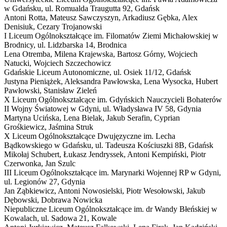
w Gdańsku,
ul. Romualda Traugutta 92, Gdańsk
Antoni Rotta, Mateusz Sawczyszyn, Arkadiusz Gębka, Alex
Denisiuk, Cezary Trojanowski
I Liceum Ogólnokształcące im. Filomatów Ziemi Michałowskiej w
Brodnicy,
ul. Lidzbarska 14, Brodnica
Lena Otremba, Milena Krajewska, Bartosz Górny, Wojciech
Natucki, Wojciech Szczechowicz
Gdańskie Liceum Autonomiczne,
ul. Osiek 11/12, Gdańsk
Justyna Pieniążek, Aleksandra Pawłowska, Lena Wysocka, Hubert
Pawłowski, Stanisław Zieleń
X Liceum Ogólnokształcące im. Gdyńskich Nauczycieli Bohaterów
II Wojny Światowej w Gdyni,
ul. Władysława IV 58, Gdynia
Martyna Ucińska, Lena Bielak, Jakub Serafin, Cyprian
Grośkiewicz, Jaśmina Struk
X Liceum Ogólnokształcące Dwujęzyczne im. Lecha
Bądkowskiego w Gdańsku,
ul. Tadeusza Kościuszki 8B, Gdańsk
Mikołaj Schubert, Łukasz Jendryssek, Antoni Kempiński, Piotr
Czerwonka, Jan Szulc
III Liceum Ogólnokształcące im. Marynarki Wojennej RP w Gdyni,
ul. Legionów 27, Gdynia
Jan Ząbkiewicz, Antoni Nowosielski, Piotr Wesołowski, Jakub
Dębowski, Dobrawa Nowicka
Niepubliczne Liceum Ogólnokształcące im. dr Wandy Błeńskiej w
Kowalach,
ul. Sadowa 21, Kowale