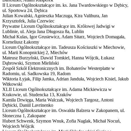
II Liceum Ogólnokształcące im. ks. Jana Twardowskiego w Dębicy,
ul. Sportowa 24, Dębica
Julian Kowalski, Agnieszka Maczuga, Kira Valihura, Jan
Krzysztofek, Julia Czerwiec
Prywatne Liceum Ogólnokształcące im. Królowej Jadwigi w
Lublinie,
ul. Aleja Jana Długosza 8a, Lublin
Michał Kulas, Igor Grusiewicz, Adam Sitarz, Wojciech Domagała,
Korneliusz Łakomy
Liceum Ogólnokształcące im. Tadeusza Kościuszki w Miechowie,
ul. Marii Konopnickiej 2, Miechów
Mateusz Burzyński, Dawid Tomkiel, Hanna Wójcik, Łukasz
Dąbrowski, Szymon Mieliński
Zespół Szkół Elektronicznych im. Bohaterów Westerplatte w
Radomiu,
ul. Sadkowska 19, Radom
Wiktoria Łyjak, Filip Jamka, Adrian Janduła, Wojciech Kisiel, Jakub
Witkowski
XLII Liceum Ogólnokształcące im. Adama Mickiewicza w
Krakowie,
ul. Studencka 13, Kraków
Kamila Drwięga, Maria Walczak, Wojciech Targosz, Antoni
Dębicki, Daniil Lavrinenko
Liceum Ogólnokształcące im. Oswalda Balzera w Zakopanem,
ul.
Słoneczna 1, Zakopane
Hubert Schwenk, Szymon Wnuk, Zofia Naglak, Michał Nocuń,
Wojciech Wójcik