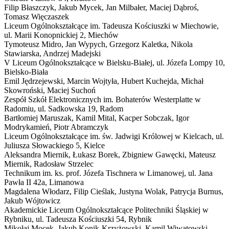
Filip Błaszczyk, Jakub Mycek, Jan Milbałer, Maciej Dąbroś,
Tomasz Więczaszek
Liceum Ogólnokształcące im. Tadeusza Kościuszki w Miechowie,
ul. Marii Konopnickiej 2, Miechów
Tymoteusz Midro, Jan Wypych, Grzegorz Kaletka, Nikola
Stawiarska, Andrzej Madejski
V Liceum Ogólnokształcące w Bielsku-Białej,
ul. Józefa Lompy 10,
Bielsko-Biała
Emil Jędrzejewski, Marcin Wojtyła, Hubert Kuchejda, Michał
Skowroński, Maciej Suchoń
Zespół Szkół Elektronicznych im. Bohaterów Westerplatte w
Radomiu,
ul. Sadkowska 19, Radom
Bartłomiej Maruszak, Kamil Mital, Kacper Sobczak, Igor
Modrykamień, Piotr Abramczyk
Liceum Ogólnokształcące im. św. Jadwigi Królowej w Kielcach,
ul.
Juliusza Słowackiego 5, Kielce
Aleksandra Miernik, Łukasz Borek, Zbigniew Gawęcki, Mateusz
Miernik, Radosław Strzelec
Technikum im. ks. prof. Józefa Tischnera w Limanowej,
ul. Jana
Pawła II 42a, Limanowa
Magdalena Włodarz, Filip Cieślak, Justyna Wolak, Patrycja Burnus,
Jakub Wójtowicz
Akademickie Liceum Ogólnokształcące Politechniki Śląskiej w
Rybniku,
ul. Tadeusza Kościuszki 54, Rybnik
Mikołaj Mocek, Jakub Konik-Krzyżowski, Kamil Wiwatowski,