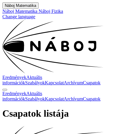
Náboj Matematika
Náboj Matematika
Náboj Fizika
Change language
Eredmények
Aktuális
információk
Szabályok
Kapcsolat
Archívum
Csapatok
Eredmények
Aktuális
információk
Szabályok
Kapcsolat
Archívum
Csapatok
Csapatok listája