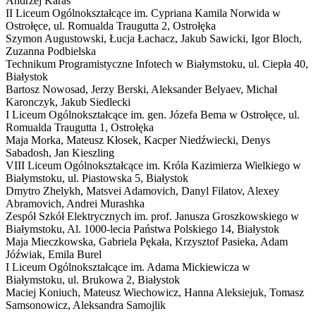
Andrzej Karaś
II Liceum Ogólnokształcące im. Cypriana Kamila Norwida w
Ostrołęce,
ul. Romualda Traugutta 2, Ostrołęka
Szymon Augustowski, Łucja Łachacz, Jakub Sawicki, Igor Bloch,
Zuzanna Podbielska
Technikum Programistyczne Infotech w Białymstoku,
ul. Ciepła 40,
Białystok
Bartosz Nowosad, Jerzy Berski, Aleksander Belyaev, Michał
Karonczyk, Jakub Siedlecki
I Liceum Ogólnokształcące im. gen. Józefa Bema w Ostrołęce,
ul.
Romualda Traugutta 1, Ostrołęka
Maja Morka, Mateusz Kłosek, Kacper Niedźwiecki, Denys
Sabadosh, Jan Kieszling
VIII Liceum Ogólnokształcące im. Króla Kazimierza Wielkiego w
Białymstoku,
ul. Piastowska 5, Białystok
Dmytro Zhelykh, Matsvei Adamovich, Danyl Filatov, Alexey
Abramovich, Andrei Murashka
Zespół Szkół Elektrycznych im. prof. Janusza Groszkowskiego w
Białymstoku,
Al. 1000-lecia Państwa Polskiego 14, Białystok
Maja Mieczkowska, Gabriela Pękała, Krzysztof Pasieka, Adam
Jóźwiak, Emila Burel
I Liceum Ogólnokształcące im. Adama Mickiewicza w
Białymstoku,
ul. Brukowa 2, Białystok
Maciej Koniuch, Mateusz Wiechowicz, Hanna Aleksiejuk, Tomasz
Samsonowicz, Aleksandra Samojlik