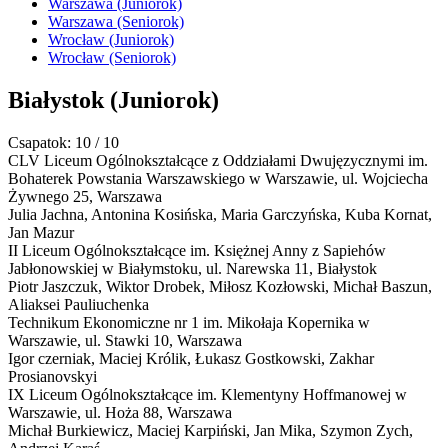
Warszawa (Juniorok)
Warszawa (Seniorok)
Wrocław (Juniorok)
Wrocław (Seniorok)
Białystok
(Juniorok)
Csapatok: 10 / 10
CLV Liceum Ogólnokształcące z Oddziałami Dwujęzycznymi im.
Bohaterek Powstania Warszawskiego w Warszawie,
ul. Wojciecha
Żywnego 25, Warszawa
Julia Jachna, Antonina Kosińska, Maria Garczyńska, Kuba Kornat,
Jan Mazur
II Liceum Ogólnokształcące im. Księżnej Anny z Sapiehów
Jabłonowskiej w Białymstoku,
ul. Narewska 11, Białystok
Piotr Jaszczuk, Wiktor Drobek, Miłosz Kozłowski, Michał Baszun,
Aliaksei Pauliuchenka
Technikum Ekonomiczne nr 1 im. Mikołaja Kopernika w
Warszawie,
ul. Stawki 10, Warszawa
Igor czerniak, Maciej Królik, Łukasz Gostkowski, Zakhar
Prosianovskyi
IX Liceum Ogólnokształcące im. Klementyny Hoffmanowej w
Warszawie,
ul. Hoża 88, Warszawa
Michał Burkiewicz, Maciej Karpiński, Jan Mika, Szymon Zych,