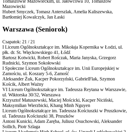
Tomaszowie Mazowieckim,
ul. Jałowcowa 10, Tomaszów
Mazowiecki
Hubert Smyczek, Tomasz Anterszlak, Amelia Kaliszewska,
Bartłomiej Kowalczyk, Jan Łaski
Warszawa
(Seniorok)
Csapatok: 21 / 21
I Liceum Ogólnokształcące im. Mikołaja Kopernika w Łodzi,
ul.
płk. dr. St. Więckowskiego 41, Łódź
Bartosz Kotwicki, Robert Rośczak, Maria Janyska, Grzegorz
Rudnicki, Szymon Sokołowski
I Społeczne Liceum Ogólnokształcące im. Unii Europejskiej w
Zamościu,
ul. Koszary 5-6, Zamość
Aleksander Żuk, Kacper Pokorzyński, GabrielFlak, Szymon
Kościk, Albert Ważny
VI Liceum Ogólnokształcące im. Tadeusza Reytana w Warszawie,
ul. Wiktorska 30/32, Warszawa
Krzysztof Matuszewski, Maciej Mościcki, Kacper Niciński,
Maksymilian Wierzbicki, Khang Minh Nguyen
Liceum Ogólnokształcące im. Tadeusza Kościuszki w Pruszkowie,
ul. Tadeusza Kościuszki 38, Pruszków
Antoni Kunicki, Adam Zaręba, Juliusz Osuchowski, Aleksander
Sollich, Piotr Szlaga
Liceum Akademeia High School,
ul. św. Urszuli Ledóchowskiej 2,