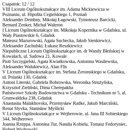
Csapatok: 12 / 12
VIII Liceum Ogólnokształcące im. Adama Mickiewicza w
Poznaniu,
ul. Hipolita Cegielskiego 1, Poznań
Aleksander Dembny, Mikołaj Łagowski, Tymoteusz Barcicki,
Bernard Zenker, Michał Waleron
I Liceum Ogólnokształcące im. Mikołaja Kopernika w Gdańsku,
ul.
Wały Piastowskie 6, Gdańsk
Mateusz Mazurowski, Agata Suchecka, Jakub Sienkiewicz,
Aleksander Zachulski, Łukasz Reszkiewicz
Niepubliczne Liceum Ogólnokształcące im. dr Wandy Błeńskiej w
Kowalach,
ul. Sadowa 21, Kowale
Piotr Szczygielski, Agata Kwiatkowska, Antonina Wasilewska,
Aleksander Walukiewicz, Alan Flis
V Liceum Ogólnokształcące im. Stefana Żeromskiego w Gdańsku,
ul. Polanki 130, Gdańsk
Antoni Literski, Gabriela Bobrowska, Weronika Strużyńska,
Krzysztof Zieliński, Dima Cherepakha
Państwowe Szkoły Budownictwa w Gdańsku - Technikum nr 5,
al.
Grunwaldzka 238, Gdańsk
Anastasiia Malakhovska, Przemysław Radke, Jakub Marciński,
Renat Slyvka, Stanisław Myślicki
V Liceum Ogólnokształcące w Wejherowie,
ul. Jana III Sobieskiego
344, Wejherowo
Joanna Rzeppa, Antonina Tur, Natalia Kobiela, Tomasz Fedoryniec,
Hubert Wydrowski