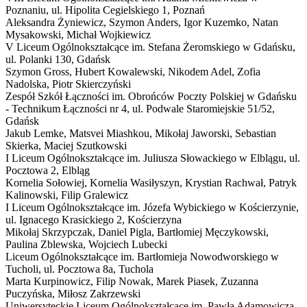
Poznaniu,
ul. Hipolita Cegielskiego 1, Poznań
Aleksandra Żyniewicz, Szymon Anders, Igor Kuzemko, Natan
Mysakowski, Michał Wojkiewicz
V Liceum Ogólnokształcące im. Stefana Żeromskiego w Gdańsku,
ul. Polanki 130, Gdańsk
Szymon Gross, Hubert Kowalewski, Nikodem Adel, Zofia
Nadolska, Piotr Skierczyński
Zespół Szkół Łączności im. Obrońców Poczty Polskiej w Gdańsku
- Technikum Łączności nr 4,
ul. Podwale Staromiejskie 51/52,
Gdańsk
Jakub Lemke, Matsvei Miashkou, Mikołaj Jaworski, Sebastian
Skierka, Maciej Szutkowski
I Liceum Ogólnokształcące im. Juliusza Słowackiego w Elblągu,
ul.
Pocztowa 2, Elbląg
Kornelia Sołowiej, Kornelia Wasiłyszyn, Krystian Rachwał, Patryk
Kalinowski, Filip Gralewicz
I Liceum Ogólnokształcące im. Józefa Wybickiego w Kościerzynie,
ul. Ignacego Krasickiego 2, Kościerzyna
Mikołaj Skrzypczak, Daniel Pigla, Bartłomiej Męczykowski,
Paulina Zblewska, Wojciech Lubecki
Liceum Ogólnokształcące im. Bartłomieja Nowodworskiego w
Tucholi,
ul. Pocztowa 8a, Tuchola
Marta Kurpinowicz, Filip Nowak, Marek Piasek, Zuzanna
Puczyńska, Miłosz Zakrzewski
Uniwersyteckie Liceum Ogólnokształcące im. Pawła Adamowicza