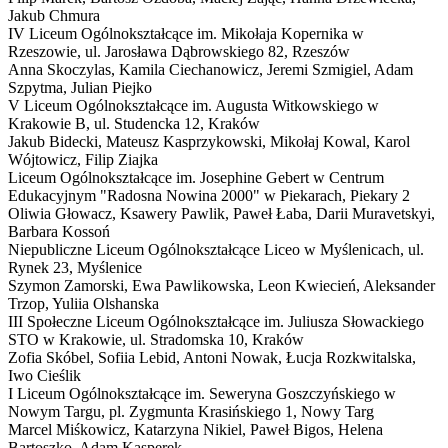
Jakub Chmura
IV Liceum Ogólnokształcące im. Mikołaja Kopernika w
Rzeszowie,
ul. Jarosława Dąbrowskiego 82, Rzeszów
Anna Skoczylas, Kamila Ciechanowicz, Jeremi Szmigiel, Adam
Szpytma, Julian Piejko
V Liceum Ogólnokształcące im. Augusta Witkowskiego w
Krakowie
B
,
ul. Studencka 12, Kraków
Jakub Bidecki, Mateusz Kasprzykowski, Mikołaj Kowal, Karol
Wójtowicz, Filip Ziajka
Liceum Ogólnokształcące im. Josephine Gebert w Centrum
Edukacyjnym "Radosna Nowina 2000" w Piekarach,
Piekary 2
Oliwia Głowacz, Ksawery Pawlik, Paweł Łaba, Darii Muravetskyi,
Barbara Kossoń
Niepubliczne Liceum Ogólnokształcące Liceo w Myślenicach,
ul.
Rynek 23, Myślenice
Szymon Zamorski, Ewa Pawlikowska, Leon Kwiecień, Aleksander
Trzop, Yuliia Olshanska
III Społeczne Liceum Ogólnokształcące im. Juliusza Słowackiego
STO w Krakowie,
ul. Stradomska 10, Kraków
Zofia Skóbel, Sofiia Lebid, Antoni Nowak, Łucja Rozkwitalska,
Iwo Cieślik
I Liceum Ogólnokształcące im. Seweryna Goszczyńskiego w
Nowym Targu,
pl. Zygmunta Krasińskiego 1, Nowy Targ
Marcel Miśkowicz, Katarzyna Nikiel, Paweł Bigos, Helena
Bartoszko, Adam Kasperek