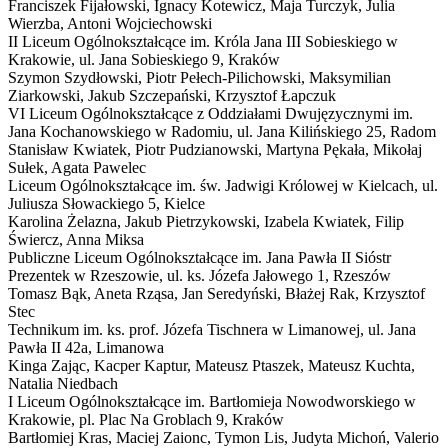
Franciszek Fijałowski, Ignacy Kotewicz, Maja Turczyk, Julia
Wierzba, Antoni Wojciechowski
II Liceum Ogólnokształcące im. Króla Jana III Sobieskiego w
Krakowie,
ul. Jana Sobieskiego 9, Kraków
Szymon Szydłowski, Piotr Pełech-Pilichowski, Maksymilian
Ziarkowski, Jakub Szczepański, Krzysztof Łapczuk
VI Liceum Ogólnokształcące z Oddziałami Dwujęzycznymi im.
Jana Kochanowskiego w Radomiu,
ul. Jana Kilińskiego 25, Radom
Stanisław Kwiatek, Piotr Pudzianowski, Martyna Pękała, Mikołaj
Sułek, Agata Pawelec
Liceum Ogólnokształcące im. św. Jadwigi Królowej w Kielcach,
ul.
Juliusza Słowackiego 5, Kielce
Karolina Żelazna, Jakub Pietrzykowski, Izabela Kwiatek, Filip
Świercz, Anna Miksa
Publiczne Liceum Ogólnokształcące im. Jana Pawła II Sióstr
Prezentek w Rzeszowie,
ul. ks. Józefa Jałowego 1, Rzeszów
Tomasz Bąk, Aneta Rząsa, Jan Seredyński, Błażej Rak, Krzysztof
Stec
Technikum im. ks. prof. Józefa Tischnera w Limanowej,
ul. Jana
Pawła II 42a, Limanowa
Kinga Zając, Kacper Kaptur, Mateusz Ptaszek, Mateusz Kuchta,
Natalia Niedbach
I Liceum Ogólnokształcące im. Bartłomieja Nowodworskiego w
Krakowie,
pl. Plac Na Groblach 9, Kraków
Bartłomiej Kras, Maciej Zaionc, Tymon Lis, Judyta Michoń, Valerio