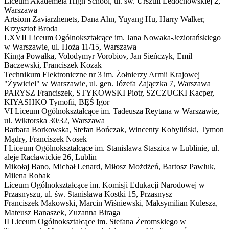
Liceum Akademeia High School,
ul. św. Urszuli Ledóchowskiej 2,
Warszawa
Artsiom Zaviarzhenets, Dana Ahn, Yuyang Hu, Harry Walker,
Krzysztof Broda
LXVII Liceum Ogólnokształcące im. Jana Nowaka-Jeziorańskiego
w Warszawie,
ul. Hoża 11/15, Warszawa
Kinga Powałka, Volodymyr Vorobiov, Jan Sieńczyk, Emil
Baczewski, Franciszek Kozak
Technikum Elektroniczne nr 3 im. Żołnierzy Armii Krajowej
"Żywiciel" w Warszawie,
ul. gen. Józefa Zajączka 7, Warszawa
PARYSZ Franciszek, STYKOWSKI Piotr, SZCZUCKI Kacper,
KIYASHKO Tymofii, BĘŚ Igor
VI Liceum Ogólnokształcące im. Tadeusza Reytana w Warszawie,
ul. Wiktorska 30/32, Warszawa
Barbara Borkowska, Stefan Bończak, Wincenty Kobyliński, Tymon
Mądry, Franciszek Nosek
I Liceum Ogólnokształcące im. Stanisława Staszica w Lublinie,
ul.
aleje Racławickie 26, Lublin
Mikołaj Bano, Michał Lenard, Miłosz Możdżeń, Bartosz Pawluk,
Milena Robak
Liceum Ogólnokształcące im. Komisji Edukacji Narodowej w
Przasnyszu,
ul. św. Stanisława Kostki 15, Przasnysz
Franciszek Makowski, Marcin Wiśniewski, Maksymilian Kulesza,
Mateusz Banaszek, Zuzanna Biraga
II Liceum Ogólnokształcące im. Stefana Żeromskiego w