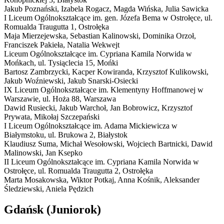
Jakub Poznański, Izabela Rogacz, Magda Wińska, Julia Sawicka
I Liceum Ogólnokształcące im. gen. Józefa Bema w Ostrołęce,
ul.
Romualda Traugutta 1, Ostrołęka
Maja Mierzejewska, Sebastian Kalinowski, Dominika Orzoł,
Franciszek Pakieła, Natalia Wekwejt
Liceum Ogólnokształcące im. Cypriana Kamila Norwida w
Mońkach,
ul. Tysiąclecia 15, Mońki
Bartosz Zambrzycki, Kacper Kowiranda, Krzysztof Kulikowski,
Jakub Woźniewski, Jakub Snarski-Osiecki
IX Liceum Ogólnokształcące im. Klementyny Hoffmanowej w
Warszawie,
ul. Hoża 88, Warszawa
Dawid Rusiecki, Jakub Warchoł, Jan Bobrowicz, Krzysztof
Prywata, Mikołaj Szczepański
I Liceum Ogólnokształcące im. Adama Mickiewicza w
Białymstoku,
ul. Brukowa 2, Białystok
Klaudiusz Suma, Michał Wesołowski, Wojciech Bartnicki, Dawid
Malinowski, Jan Ksepko
II Liceum Ogólnokształcące im. Cypriana Kamila Norwida w
Ostrołęce,
ul. Romualda Traugutta 2, Ostrołęka
Marta Mosakowska, Wiktor Potkaj, Anna Kośnik, Aleksander
Śledziewski, Aniela Pędzich
Gdańsk
(Juniorok)