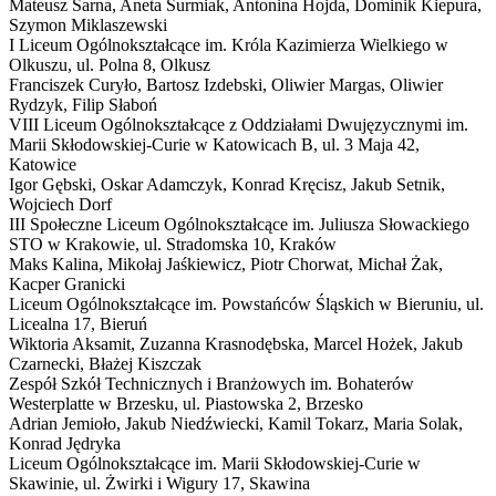
Mateusz Sarna, Aneta Surmiak, Antonina Hojda, Dominik Kiepura,
Szymon Miklaszewski
I Liceum Ogólnokształcące im. Króla Kazimierza Wielkiego w
Olkuszu,
ul. Polna 8, Olkusz
Franciszek Curyło, Bartosz Izdebski, Oliwier Margas, Oliwier
Rydzyk, Filip Słaboń
VIII Liceum Ogólnokształcące z Oddziałami Dwujęzycznymi im.
Marii Skłodowskiej-Curie w Katowicach
B
,
ul. 3 Maja 42,
Katowice
Igor Gębski, Oskar Adamczyk, Konrad Kręcisz, Jakub Setnik,
Wojciech Dorf
III Społeczne Liceum Ogólnokształcące im. Juliusza Słowackiego
STO w Krakowie,
ul. Stradomska 10, Kraków
Maks Kalina, Mikołaj Jaśkiewicz, Piotr Chorwat, Michał Żak,
Kacper Granicki
Liceum Ogólnokształcące im. Powstańców Śląskich w Bieruniu,
ul.
Licealna 17, Bieruń
Wiktoria Aksamit, Zuzanna Krasnodębska, Marcel Hożek, Jakub
Czarnecki, Błażej Kiszczak
Zespół Szkół Technicznych i Branżowych im. Bohaterów
Westerplatte w Brzesku,
ul. Piastowska 2, Brzesko
Adrian Jemioło, Jakub Niedźwiecki, Kamil Tokarz, Maria Solak,
Konrad Jędryka
Liceum Ogólnokształcące im. Marii Skłodowskiej-Curie w
Skawinie,
ul. Żwirki i Wigury 17, Skawina