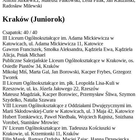
Antoni Jurkiewicz, Mateusz Falkowski, Lena Firak, Jan Kadziński,
Radosław Milewski
Kraków
(Juniorok)
Csapatok: 40 / 40
III Liceum Ogólnokształcące im. Adama Mickiewicza w
Katowicach,
ul. Adama Mickiewicza 11, Katowice
Gawron Franciszek, Smołka Aleksandra, Kądziela Ewa, Kądziela
Alicja, Pniak Michael
Publiczne Salezjańskie Liceum Ogólnokształcące w Krakowie,
os.
Osiedle Piastów 34, Kraków
Mikołaj Miś, Marta Gal, Jan Borowski, Kacper Frybes, Grzegorz
Tworek
II Liceum Ogólnokształcące im. płk. Leopolda Lisa-Kuli w
Rzeszowie,
ul. ks. Józefa Jałowego 22, Rzeszów
Mateusz Magdziak, Kacper Borowiec, Przemysław Śliwa, Szymon
Szydełko, Natalia Szawara
VIII Liceum Ogólnokształcące z Oddziałami Dwujęzycznymi im.
Marii Skłodowskiej-Curie w Katowicach,
ul. 3 Maja 42, Katowice
Hubert Tomkiewicz, Paweł Niedbała, Wojciech Rajnisz, Snizhana
Vorobei, Stanisław Mrowiec
IV Liceum Ogólnokształcące im. Tadeusza Kościuszki w
Krakowie,
ul. Krzemionki 11, Kraków
Filip Marek, Bartosz Ozdoba, Maciej Zając, Hanna Drzewiecka,