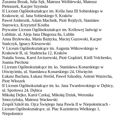
Zuzanna Bezak, Julia Sęk, Mateusz Wróblewski, Mateusz
Pietraszek, Kacper Szymula
II Liceum Ogólnokształcące im. Króla Jana III Sobieskiego w
Krakowie,
ul. Jana Sobieskiego 9, Kraków
Paweł Ambrozik, Adam Machnik, Piotr Rejdych, Stanisław
Starowicz, Krzysztof Kosiba
Prywatne Liceum Ogólnokształcące im. Królowej Jadwigi w
Lublinie,
ul. Aleja Jana Długosza 8a, Lublin
Anna Bryłowska, Maria Bażęcka, Maciej Guzowski, Kacper
Stańczyk, Ignacy Kleszowski
V Liceum Ogólnokształcące im. Augusta Witkowskiego w
Krakowie
B
,
ul. Studencka 12, Kraków
Natalia Sosna, Karol Arciszewski, Piotr Grądziel, Kirill Volchenko,
Joanna Piechota
I Liceum Ogólnokształcące im. ks. Stanisława Konarskiego w
Oświęcimiu,
ul. Stanisława Konarskiego 24, Oświęcim
Łukasz Bachara, Łukasz Heród, Paweł Szkodny, Antoni Warzecha,
Piotr Włoszek
II Liceum Ogólnokształcące im. ks. Jana Twardowskiego w Dębicy,
ul. Sportowa 24, Dębica
Mikołaj Dejko, Karol Czekaj, Mikołaj Dziuk, Weronika
Smoczyńska, Mateusz Wacławski
Zespół Szkół im. Ojca Świętego Jana Pawła II w Niepołomicach -
Liceum Ogólnokształcące,
ul. Plac Kazimierza Wielkiego 1,
Niepołomice