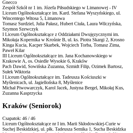
Gnecco
Zespół Szkół nr 1 im. Józefa Piłsudskiego w Limanowej - IV
Liceum Ogólnokształcące im. Kard. Stefana Wyszyńskiego,
ul.
Wincentego Witosa 5, Limanowa
Tomasz Surdziel, Julia Pałasz, Hubert Ciuła, Laura Wilczyńska,
Szymon Szewczyk
I Liceum Ogólnokształcące z Oddziałami Dwujęzycznymi im.
Mikołaja Kopernika w Krośnie
B
,
ul. ks. Piotra Skargi 2, Krosno
Kinga Kucia, Kacper Skarbek, Wojciech Torba, Tomasz Zima,
Paweł Kilar
III Liceum Ogólnokształcące im. Jana Kochanowskiego w
Krakowie
A
,
os. Osiedle Wysokie 6, Kraków
Pach Dawid, Sowińska Zuzanna, Szmidt Filip, Ozimek Bartosz,
Sułek Wiktoria
I Liceum Ogólnokształcące im. Tadeusza Kościuszki w
Myślenicach,
ul. Jagiellońska 8, Myślenice
Michał Piwowarczyk, Karol Jacek, Justyna Bergel, Mikołaj Kus,
Zuzanna Kasprzycka
Kraków
(Seniorok)
Csapatok: 46 / 46
Liceum Ogólnokształcące nr I im. Marii Skłodowskiej-Curie w
Suchej Beskidzkiej,
ul. płk. Tadeusza Semika 1, Sucha Beskidzka