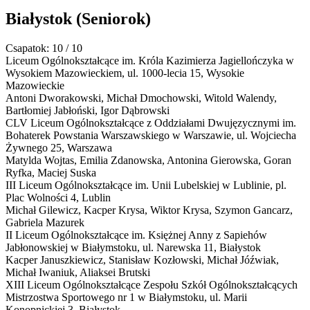
Białystok
(Seniorok)
Csapatok: 10 / 10
Liceum Ogólnokształcące im. Króla Kazimierza Jagiellończyka w
Wysokiem Mazowieckiem,
ul. 1000-lecia 15, Wysokie
Mazowieckie
Antoni Dworakowski, Michał Dmochowski, Witold Walendy,
Bartłomiej Jabłoński, Igor Dąbrowski
CLV Liceum Ogólnokształcące z Oddziałami Dwujęzycznymi im.
Bohaterek Powstania Warszawskiego w Warszawie,
ul. Wojciecha
Żywnego 25, Warszawa
Matylda Wojtas, Emilia Zdanowska, Antonina Gierowska, Goran
Ryfka, Maciej Suska
III Liceum Ogólnokształcące im. Unii Lubelskiej w Lublinie,
pl.
Plac Wolności 4, Lublin
Michał Gilewicz, Kacper Krysa, Wiktor Krysa, Szymon Gancarz,
Gabriela Mazurek
II Liceum Ogólnokształcące im. Księżnej Anny z Sapiehów
Jabłonowskiej w Białymstoku,
ul. Narewska 11, Białystok
Kacper Januszkiewicz, Stanisław Kozłowski, Michał Jóźwiak,
Michał Iwaniuk, Aliaksei Brutski
XIII Liceum Ogólnokształcące Zespołu Szkół Ogólnokształcących
Mistrzostwa Sportowego nr 1 w Białymstoku,
ul. Marii
Konopnickiej 3, Białystok