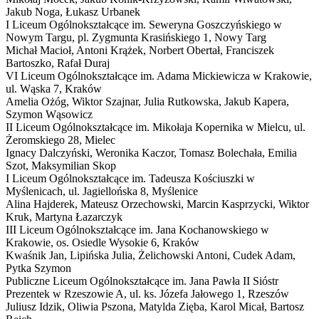
Jakub Noga, Łukasz Urbanek
I Liceum Ogólnokształcące im. Seweryna Goszczyńskiego w
Nowym Targu,
pl. Zygmunta Krasińskiego 1, Nowy Targ
Michał Macioł, Antoni Krążek, Norbert Obertał, Franciszek
Bartoszko, Rafał Duraj
VI Liceum Ogólnokształcące im. Adama Mickiewicza w Krakowie,
ul. Wąska 7, Kraków
Amelia Ożóg, Wiktor Szajnar, Julia Rutkowska, Jakub Kapera,
Szymon Wąsowicz
II Liceum Ogólnokształcące im. Mikołaja Kopernika w Mielcu,
ul.
Żeromskiego 28, Mielec
Ignacy Dalczyński, Weronika Kaczor, Tomasz Bolechała, Emilia
Szot, Maksymilian Skop
I Liceum Ogólnokształcące im. Tadeusza Kościuszki w
Myślenicach,
ul. Jagiellońska 8, Myślenice
Alina Hajderek, Mateusz Orzechowski, Marcin Kasprzycki, Wiktor
Kruk, Martyna Łazarczyk
III Liceum Ogólnokształcące im. Jana Kochanowskiego w
Krakowie,
os. Osiedle Wysokie 6, Kraków
Kwaśnik Jan, Lipińska Julia, Żelichowski Antoni, Cudek Adam,
Pytka Szymon
Publiczne Liceum Ogólnokształcące im. Jana Pawła II Sióstr
Prezentek w Rzeszowie
A
,
ul. ks. Józefa Jałowego 1, Rzeszów
Juliusz Idzik, Oliwia Pszona, Matylda Zięba, Karol Micał, Bartosz