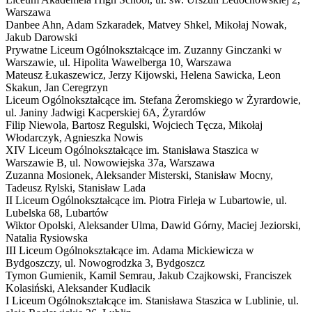
Warszawa
Danbee Ahn, Adam Szkaradek, Matvey Shkel, Mikołaj Nowak,
Jakub Darowski
Prywatne Liceum Ogólnokształcące im. Zuzanny Ginczanki w
Warszawie,
ul. Hipolita Wawelberga 10, Warszawa
Mateusz Łukaszewicz, Jerzy Kijowski, Helena Sawicka, Leon
Skakun, Jan Ceregrzyn
Liceum Ogólnokształcące im. Stefana Żeromskiego w Żyrardowie,
ul. Janiny Jadwigi Kacperskiej 6A, Żyrardów
Filip Niewola, Bartosz Regulski, Wojciech Tęcza, Mikołaj
Włodarczyk, Agnieszka Nowis
XIV Liceum Ogólnokształcące im. Stanisława Staszica w
Warszawie
B
,
ul. Nowowiejska 37a, Warszawa
Zuzanna Mosionek, Aleksander Misterski, Stanisław Mocny,
Tadeusz Rylski, Stanisław Lada
II Liceum Ogólnokształcące im. Piotra Firleja w Lubartowie,
ul.
Lubelska 68, Lubartów
Wiktor Opolski, Aleksander Ulma, Dawid Górny, Maciej Jeziorski,
Natalia Rysiowska
III Liceum Ogólnokształcące im. Adama Mickiewicza w
Bydgoszczy,
ul. Nowogrodzka 3, Bydgoszcz
Tymon Gumienik, Kamil Semrau, Jakub Czajkowski, Franciszek
Kolasiński, Aleksander Kudłacik
I Liceum Ogólnokształcące im. Stanisława Staszica w Lublinie,
ul.