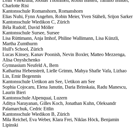
Leah Visekruna, Joonas Thommen, Robin Basten, Tamino Binder,
Charlotte Risi
Kantonsschule Romanshorn,
Romanshorn
Elias Nuhi, Fynn Angehrn, Robin Meier, Yven Stäheli, Srijon Sarker
Kantonsschule Wiedikon
C
,
Zürich
Béla Rudolf, David Möller
Kantonsschule Sursee,
Sursee
Lisa Rüttimann, Anja Imhof, Philine Wallimann, Lisa Künzli,
Martha Zumthurm
Hull's School,
Zürich
Lucas Kinsey, Kanav Poonish, Nevin Boxler, Matteo Mezzenga,
Alisa Onyshchenko
Gymnasium Neufeld
A
,
Bern
Katharina Hebenstreit, Lielle Grimm, Mahya Shafie Vafa, Lizhao
Lin, Emir Begenmis
Kantonsschule Uetikon am See,
Uetikon am See
Sophia Cojocaru, Elena Janutin, Daria Brinskaia, Radu Manescu,
Laurin Bieri
Kantonsschule Alpenquai,
Luzern
Aditya Narayanan, Gilles Koch, Jonathan Kuhn, Oleksandr
Palamarchuk, Cedric Ettlin
Kantonsschule Wiedikon
B
,
Zürich
Mila Reichel, Eva Weber, Klara Frei, Niklas Höck, Benjamin
Lipinski