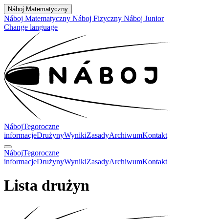
Náboj Matematyczny
Náboj Matematyczny
Náboj Fizyczny
Náboj Junior
Change language
Náboj
Tegoroczne
informacje
Drużyny
Wyniki
Zasady
Archiwum
Kontakt
Náboj
Tegoroczne
informacje
Drużyny
Wyniki
Zasady
Archiwum
Kontakt
Lista drużyn