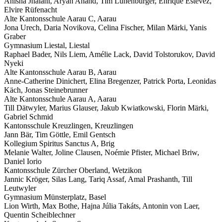
Anisha Jhalani, Aryan Anand, Tim Lünenburger, Enrique Estevez,
Elvire Rüfenacht
Alte Kantonsschule Aarau
C
,
Aarau
Jona Urech, Daria Novikova, Celina Fischer, Milan Märki, Yanis
Graber
Gymnasium Liestal,
Liestal
Raphael Bader, Nils Liem, Amélie Lack, David Tolstorukov, David
Nyeki
Alte Kantonsschule Aarau
B
,
Aarau
Anne-Catherine Dinichert, Elina Bregenzer, Patrick Porta, Leonidas
Käch, Jonas Steinebrunner
Alte Kantonsschule Aarau
A
,
Aarau
Till Dätwyler, Marius Glauser, Jakub Kwiatkowski, Florin Märki,
Gabriel Schmid
Kantonsschule Kreuzlingen,
Kreuzlingen
Jann Bär, Tim Göttle, Emil Gentsch
Kollegium Spiritus Sanctus
A
,
Brig
Melanie Walter, Joline Clausen, Noémie Pfister, Michael Briw,
Daniel Iorio
Kantonsschule Zürcher Oberland,
Wetzikon
Jannic Kröger, Silas Lang, Tariq Assaf, Amal Prashanth, Till
Leutwyler
Gymnasium Münsterplatz,
Basel
Lion Wirth, Max Bothe, Hajna Júlia Takáts, Antonin von Laer,
Quentin Scheiblechner