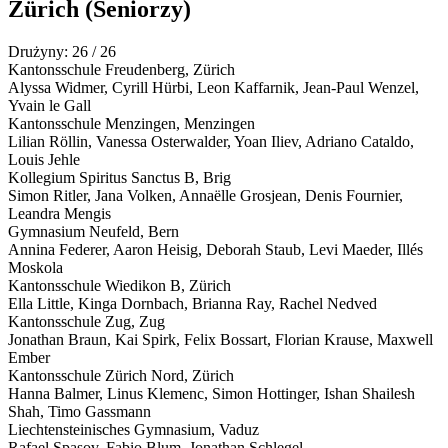
Zürich
(Seniorzy)
Drużyny: 26 / 26
Kantonsschule Freudenberg,
Zürich
Alyssa Widmer, Cyrill Hürbi, Leon Kaffarnik, Jean-Paul Wenzel,
Yvain le Gall
Kantonsschule Menzingen,
Menzingen
Lilian Röllin, Vanessa Osterwalder, Yoan Iliev, Adriano Cataldo,
Louis Jehle
Kollegium Spiritus Sanctus
B
,
Brig
Simon Ritler, Jana Volken, Annaëlle Grosjean, Denis Fournier,
Leandra Mengis
Gymnasium Neufeld,
Bern
Annina Federer, Aaron Heisig, Deborah Staub, Levi Maeder, Illés
Moskola
Kantonsschule Wiedikon
B
,
Zürich
Ella Little, Kinga Dornbach, Brianna Ray, Rachel Nedved
Kantonsschule Zug,
Zug
Jonathan Braun, Kai Spirk, Felix Bossart, Florian Krause, Maxwell
Ember
Kantonsschule Zürich Nord,
Zürich
Hanna Balmer, Linus Klemenc, Simon Hottinger, Ishan Shailesh
Shah, Timo Gassmann
Liechtensteinisches Gymnasium,
Vaduz
Rafael Spasov, Fabio Blum, Jonathan Schlegel