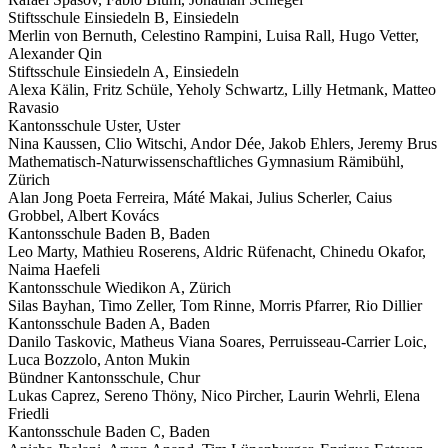
Stiftsschule Einsiedeln
B
,
Einsiedeln
Merlin von Bernuth, Celestino Rampini, Luisa Rall, Hugo Vetter,
Alexander Qin
Stiftsschule Einsiedeln
A
,
Einsiedeln
Alexa Kälin, Fritz Schüle, Yeholy Schwartz, Lilly Hetmank, Matteo
Ravasio
Kantonsschule Uster,
Uster
Nina Kaussen, Clio Witschi, Andor Dée, Jakob Ehlers, Jeremy Brus
Mathematisch-Naturwissenschaftliches Gymnasium Rämibühl,
Zürich
Alan Jong Poeta Ferreira, Máté Makai, Julius Scherler, Caius
Grobbel, Albert Kovács
Kantonsschule Baden
B
,
Baden
Leo Marty, Mathieu Roserens, Aldric Rüfenacht, Chinedu Okafor,
Naima Haefeli
Kantonsschule Wiedikon
A
,
Zürich
Silas Bayhan, Timo Zeller, Tom Rinne, Morris Pfarrer, Rio Dillier
Kantonsschule Baden
A
,
Baden
Danilo Taskovic, Matheus Viana Soares, Perruisseau-Carrier Loic,
Luca Bozzolo, Anton Mukin
Bündner Kantonsschule,
Chur
Lukas Caprez, Sereno Thöny, Nico Pircher, Laurin Wehrli, Elena
Friedli
Kantonsschule Baden
C
,
Baden