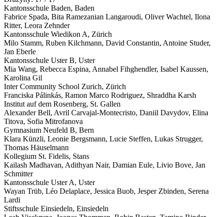
Kantonsschule Baden,
Baden
Fabrice Spada, Bita Ramezanian Langaroudi, Oliver Wachtel, Ilona
Ritter, Leora Zehnder
Kantonsschule Wiedikon
A
,
Zürich
Milo Stamm, Ruben Kilchmann, David Constantin, Antoine Studer,
Jan Eberle
Kantonsschule Uster
B
,
Uster
Mia Wang, Rebecca Espina, Annabel Fihghendler, Isabel Kaussen,
Karolina Gil
Inter Community School Zurich,
Zürich
Franciska Pálinkás, Ramon Marco Rodriguez, Shraddha Karsh
Institut auf dem Rosenberg,
St. Gallen
Alexander Bell, Avril Carvajal-Montecristo, Daniil Davydov, Elina
Titova, Sofia Mitrofanova
Gymnasium Neufeld
B
,
Bern
Klara Künzli, Leonie Bergsmann, Lucie Steffen, Lukas Strugger,
Thomas Häuselmann
Kollegium St. Fidelis,
Stans
Kailash Madhavan, Adithyan Nair, Damian Eule, Livio Bove, Jan
Schmitter
Kantonsschule Uster
A
,
Uster
Wayan Trüb, Léo Delaplace, Jessica Buob, Jesper Zbinden, Serena
Lardi
Stiftsschule Einsiedeln,
Einsiedeln