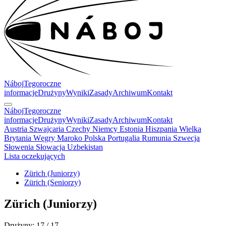
Náboj
Tegoroczne
informacje
Drużyny
Wyniki
Zasady
Archiwum
Kontakt
Náboj
Tegoroczne
informacje
Drużyny
Wyniki
Zasady
Archiwum
Kontakt
Austria
Szwajcaria
Czechy
Niemcy
Estonia
Hiszpania
Wielka
Brytania
Węgry
Maroko
Polska
Portugalia
Rumunia
Szwecja
Słowenia
Słowacja
Uzbekistan
Lista oczekujących
Zürich (Juniorzy)
Zürich (Seniorzy)
Zürich
(Juniorzy)
Drużyny: 17 / 17