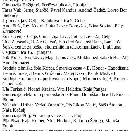
Gimnazija Bežigrad,
Peričeva ulica 4, Ljubljana
Taras Vuk, Jernej Starčič, Pavel Kandus, Andraž Čadež, Lovro Bor
Štefančič
I. gimnazija v Celju,
Kajuhova ulica 2, Celje
Anej Firšt, Lev Kodre, Luka Levec Borovšak, Nina Sovinc, Filip
Živanović
Šolski center Celje, Gimnazija Lava,
Pot na Lavo 22, Celje
Tine Zavasnik, Rožle Glavač, Ema Poljšak, Jošt Ratej, Lara Jošt
Šolski center za pošto, ekonomijo in telekomunikacije Ljubljana,
Celjska ulica 16, Ljubljana
Nik Koleša Bratkovič, Maja Lamovšek, Mokhamed Salakh Ben Ali,
Anel Domazet
Srednja tehniška šola Koper,
Šmarska cesta 4 E, Koper - Capodistria
Leon Ahmetaj, Henrik Grižonič, Matej Kavo, Patrik Medved
Srednja ekonomsko - poslovna šola Koper,
Martinčev trg 3, Koper -
Capodistria
Ula Furlanič, Noemi Krašna, Vita Haladea, Kaja Panger
Gimnazija, elektro in pomorska šola Piran,
Bolniška ulica 11, Piran -
Pirano
Valentina Hribar, Vedad Omerdić, Iris Likon Matić, Staša Šmitran,
Naša Koželj
Gimnazija Ptuj,
Volkmerjeva cesta 15, Ptuj
Pija Pisar, Kaja Kumer, Nina Hodnik, Katarina Šeruga, Maruša
Frank