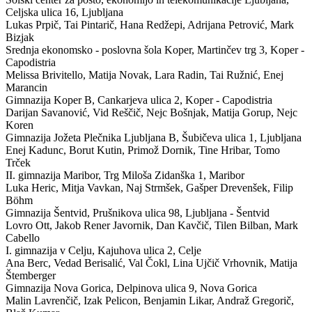
Celjska ulica 16, Ljubljana
Lukas Prpič, Tai Pintarič, Hana Redžepi, Adrijana Petrović, Mark
Bizjak
Srednja ekonomsko - poslovna šola Koper,
Martinčev trg 3, Koper -
Capodistria
Melissa Brivitello, Matija Novak, Lara Radin, Tai Ružnić, Enej
Marancin
Gimnazija Koper
B
,
Cankarjeva ulica 2, Koper - Capodistria
Darijan Savanović, Vid Reščič, Nejc Bošnjak, Matija Gorup, Nejc
Koren
Gimnazija Jožeta Plečnika Ljubljana
B
,
Šubičeva ulica 1, Ljubljana
Enej Kadunc, Borut Kutin, Primož Dornik, Tine Hribar, Tomo
Trček
II. gimnazija Maribor,
Trg Miloša Zidanška 1, Maribor
Luka Heric, Mitja Vavkan, Naj Strmšek, Gašper Drevenšek, Filip
Böhm
Gimnazija Šentvid,
Prušnikova ulica 98, Ljubljana - Šentvid
Lovro Ott, Jakob Rener Javornik, Dan Kavčič, Tilen Bilban, Mark
Cabello
I. gimnazija v Celju,
Kajuhova ulica 2, Celje
Ana Berc, Vedad Berisalić, Val Čokl, Lina Ujčič Vrhovnik, Matija
Štemberger
Gimnazija Nova Gorica,
Delpinova ulica 9, Nova Gorica
Malin Lavrenčič, Izak Pelicon, Benjamin Likar, Andraž Gregorič,