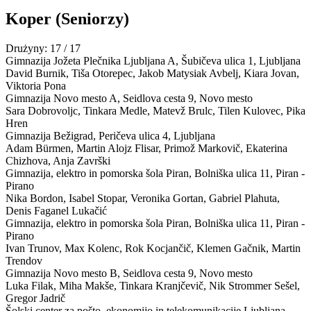
Koper
(Seniorzy)
Drużyny: 17 / 17
Gimnazija Jožeta Plečnika Ljubljana
A
,
Šubičeva ulica 1, Ljubljana
David Burnik, Tiša Otorepec, Jakob Matysiak Avbelj, Kiara Jovan,
Viktoria Pona
Gimnazija Novo mesto
A
,
Seidlova cesta 9, Novo mesto
Sara Dobrovoljc, Tinkara Medle, Matevž Brulc, Tilen Kulovec, Pika
Hren
Gimnazija Bežigrad,
Peričeva ulica 4, Ljubljana
Adam Bürmen, Martin Alojz Flisar, Primož Markovič, Ekaterina
Chizhova, Anja Završki
Gimnazija, elektro in pomorska šola Piran,
Bolniška ulica 11, Piran -
Pirano
Nika Bordon, Isabel Stopar, Veronika Gortan, Gabriel Plahuta,
Denis Faganel Lukačić
Gimnazija, elektro in pomorska šola Piran,
Bolniška ulica 11, Piran -
Pirano
Ivan Trunov, Max Kolenc, Rok Kocjančič, Klemen Gačnik, Martin
Trendov
Gimnazija Novo mesto
B
,
Seidlova cesta 9, Novo mesto
Luka Filak, Miha Makše, Tinkara Kranjčevič, Nik Strommer Sešel,
Gregor Jadrič
Šolski center za pošto, ekonomijo in telekomunikacije Ljubljana,