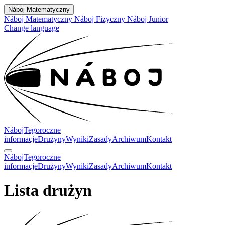
Náboj Matematyczny
Náboj Matematyczny
Náboj Fizyczny
Náboj Junior
Change language
Náboj
Tegoroczne
informacje
Drużyny
Wyniki
Zasady
Archiwum
Kontakt
Náboj
Tegoroczne
informacje
Drużyny
Wyniki
Zasady
Archiwum
Kontakt
Lista drużyn