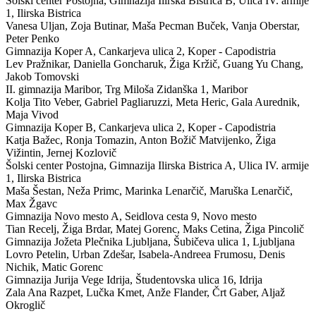
Šolski center Postojna, Gimnazija Ilirska Bistrica
B
,
Ulica IV. armije
1, Ilirska Bistrica
Vanesa Uljan, Zoja Butinar, Maša Pecman Buček, Vanja Oberstar,
Peter Penko
Gimnazija Koper
A
,
Cankarjeva ulica 2, Koper - Capodistria
Lev Pražnikar, Daniella Goncharuk, Žiga Kržič, Guang Yu Chang,
Jakob Tomovski
II. gimnazija Maribor,
Trg Miloša Zidanška 1, Maribor
Kolja Tito Veber, Gabriel Pagliaruzzi, Meta Heric, Gala Aurednik,
Maja Vivod
Gimnazija Koper
B
,
Cankarjeva ulica 2, Koper - Capodistria
Katja Bažec, Ronja Tomazin, Anton Božič Matvijenko, Žiga
Vižintin, Jernej Kozlovič
Šolski center Postojna, Gimnazija Ilirska Bistrica
A
,
Ulica IV. armije
1, Ilirska Bistrica
Maša Šestan, Neža Primc, Marinka Lenarčič, Maruška Lenarčič,
Max Žgavc
Gimnazija Novo mesto
A
,
Seidlova cesta 9, Novo mesto
Tian Recelj, Žiga Brdar, Matej Gorenc, Maks Cetina, Žiga Pincolič
Gimnazija Jožeta Plečnika Ljubljana,
Šubičeva ulica 1, Ljubljana
Lovro Petelin, Urban Zdešar, Isabela-Andreea Frumosu, Denis
Nichik, Matic Gorenc
Gimnazija Jurija Vege Idrija,
Študentovska ulica 16, Idrija
Zala Ana Razpet, Lučka Kmet, Anže Flander, Črt Gaber, Aljaž
Okroglič