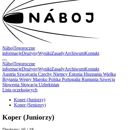
Náboj
Tegoroczne
informacje
Drużyny
Wyniki
Zasady
Archiwum
Kontakt
Náboj
Tegoroczne
informacje
Drużyny
Wyniki
Zasady
Archiwum
Kontakt
Austria
Szwajcaria
Czechy
Niemcy
Estonia
Hiszpania
Wielka
Brytania
Węgry
Maroko
Polska
Portugalia
Rumunia
Szwecja
Słowenia
Słowacja
Uzbekistan
Lista oczekujących
Koper (Juniorzy)
Koper (Seniorzy)
Koper
(Juniorzy)
Drużyny: 16 / 18