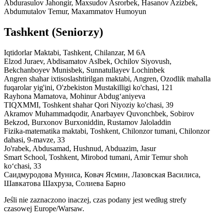
Abdurasulov Jahongir, Maxsudov Asrorbek, Hasanov Azizbek,
Abdumutalov Temur, Maxammatov Humoyun
Tashkent
(Seniorzy)
Iqtidorlar Maktabi,
Tashkent, Chilanzar, M 6A
Elzod Juraev, Abdisamatov Aslbek, Ochilov Siyovush,
Bekchanboyev Munisbek, Sunnatullayev Lochinbek
Angren shahar ixtisoslashtirilgan maktabi,
Angren, Ozodlik mahalla
fuqarolar yig'ini, O'zbekiston Mustakilligi ko'chasi, 121
Rayhona Mamatova, Mohinur Abdugʻaniyeva
TIQXMMI,
Toshkent shahar Qori Niyoziy ko'chasi, 39
Akramov Muhammadqodir, Anarbayev Quvonchbek, Sobirov
Bekzod, Burxonov Burxoniddin, Rustamov Jaloladdin
Fizika-matematika maktabi,
Toshkent, Chilonzor tumani, Chilonzor
dahasi, 9-mavze, 33
Jo'rabek, Abdusamad, Hushnud, Abduazim, Jasur
Smart School,
Toshkent, Mirobod tumani, Amir Temur shoh
koʻchasi, 33
Саидмуродова Муниса, Ковач Ясмин, Лазовская Василиса,
Шавкатова Шахруза, Солиева Барно
Jeśli nie zaznaczono inaczej, czas podany jest według strefy
czasowej Europe/Warsaw.