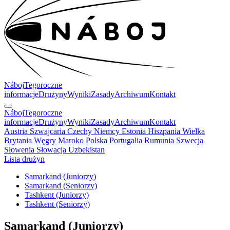
Náboj
Tegoroczne
informacje
Drużyny
Wyniki
Zasady
Archiwum
Kontakt
Náboj
Tegoroczne
informacje
Drużyny
Wyniki
Zasady
Archiwum
Kontakt
Austria
Szwajcaria
Czechy
Niemcy
Estonia
Hiszpania
Wielka
Brytania
Węgry
Maroko
Polska
Portugalia
Rumunia
Szwecja
Słowenia
Słowacja
Uzbekistan
Lista drużyn
Samarkand (Juniorzy)
Samarkand (Seniorzy)
Tashkent (Juniorzy)
Tashkent (Seniorzy)
Samarkand
(Juniorzy)