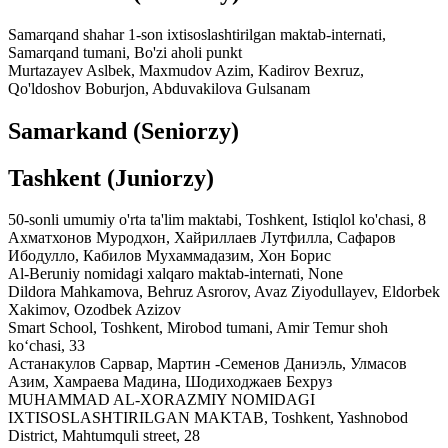
Samarqand shahar 1-son ixtisoslashtirilgan maktab-internati,
Samarqand tumani, Bo'zi aholi punkt
Murtazayev Aslbek, Maxmudov Azim, Kadirov Bexruz,
Qo'ldoshov Boburjon, Abduvakilova Gulsanam
Samarkand
(Seniorzy)
Tashkent
(Juniorzy)
50-sonli umumiy o'rta ta'lim maktabi,
Toshkent, Istiqlol ko'chasi, 8
Ахматхонов Муродхон, Хайриллаев Лутфилла, Сафаров
Ибодулло, Кабилов Мухаммадазим, Хон Борис
Al-Beruniy nomidagi xalqaro maktab-internati,
None
Dildora Mahkamova, Behruz Asrorov, Avaz Ziyodullayev, Eldorbek
Xakimov, Ozodbek Azizov
Smart School,
Toshkent, Mirobod tumani, Amir Temur shoh
koʻchasi, 33
Астанакулов Сарвар, Мартин -Семенов Даниэль, Улмасов
Азим, Хамраева Мадина, Шодиходжаев Бехруз
MUHAMMAD AL-XORAZMIY NOMIDAGI
IXTISOSLASHTIRILGAN MAKTAB,
Toshkent, Yashnobod
District, Mahtumquli street, 28