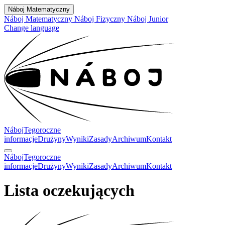
Náboj Matematyczny
Náboj Matematyczny
Náboj Fizyczny
Náboj Junior
Change language
Náboj
Tegoroczne
informacje
Drużyny
Wyniki
Zasady
Archiwum
Kontakt
Náboj
Tegoroczne
informacje
Drużyny
Wyniki
Zasady
Archiwum
Kontakt
Lista oczekujących