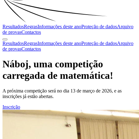
Resultados
Regras
Informações deste ano
Proteção de dados
Arquivo
de provas
Contactos
Resultados
Regras
Informações deste ano
Proteção de dados
Arquivo
de provas
Contactos
Náboj, uma competição
carregada de
matemática
!
A próxima competição será no dia 13 de março de 2026, e as
inscrições já estão abertas.
Inscrição