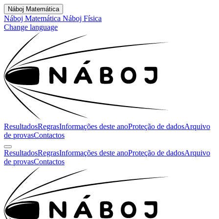
Náboj Matemática
Náboj Matemática
Náboj Física
Change language
Resultados
Regras
Informações deste ano
Proteção de dados
Arquivo
de provas
Contactos
Resultados
Regras
Informações deste ano
Proteção de dados
Arquivo
de provas
Contactos