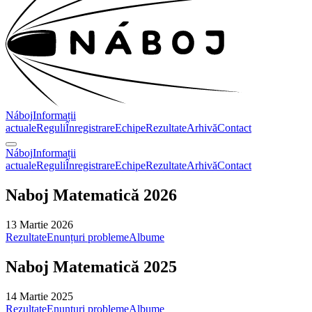
Náboj
Informații
actuale
Reguli
Înregistrare
Echipe
Rezultate
Arhivă
Contact
Náboj
Informații
actuale
Reguli
Înregistrare
Echipe
Rezultate
Arhivă
Contact
Naboj Matematică 2026
13 Martie 2026
Rezultate
Enunțuri probleme
Albume
Naboj Matematică 2025
14 Martie 2025
Rezultate
Enunțuri probleme
Albume