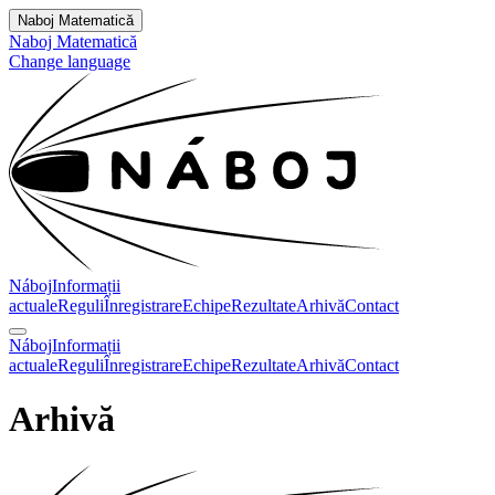
Naboj Matematică
Naboj Matematică
Change language
Náboj
Informații
actuale
Reguli
Înregistrare
Echipe
Rezultate
Arhivă
Contact
Náboj
Informații
actuale
Reguli
Înregistrare
Echipe
Rezultate
Arhivă
Contact
Arhivă