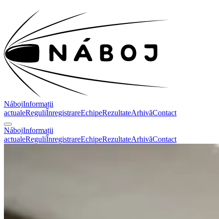
Náboj
Informații
actuale
Reguli
Înregistrare
Echipe
Rezultate
Arhivă
Contact
Náboj
Informații
actuale
Reguli
Înregistrare
Echipe
Rezultate
Arhivă
Contact