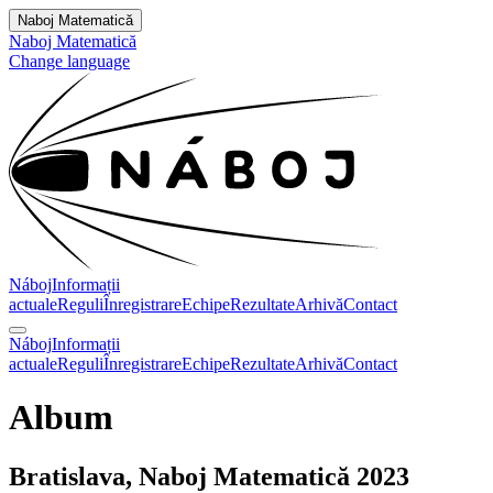
Naboj Matematică
Naboj Matematică
Change language
Náboj
Informații
actuale
Reguli
Înregistrare
Echipe
Rezultate
Arhivă
Contact
Náboj
Informații
actuale
Reguli
Înregistrare
Echipe
Rezultate
Arhivă
Contact
Album
Bratislava, Naboj Matematică 2023