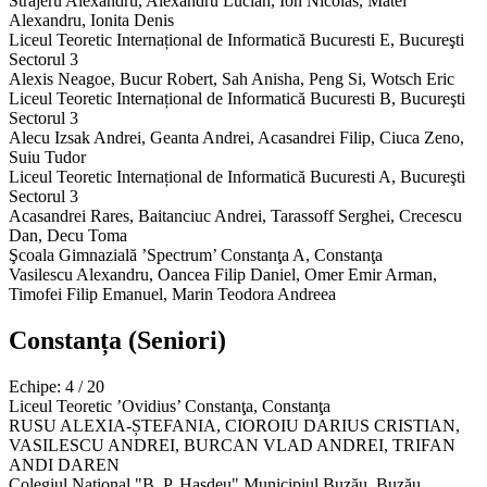
Strajeru Alexandru, Alexandru Lucian, Ion Nicolas, Matei
Alexandru, Ionita Denis
Liceul Teoretic Internațional de Informatică Bucuresti
E
,
Bucureşti
Sectorul 3
Alexis Neagoe, Bucur Robert, Sah Anisha, Peng Si, Wotsch Eric
Liceul Teoretic Internațional de Informatică Bucuresti
B
,
Bucureşti
Sectorul 3
Alecu Izsak Andrei, Geanta Andrei, Acasandrei Filip, Ciuca Zeno,
Suiu Tudor
Liceul Teoretic Internațional de Informatică Bucuresti
A
,
Bucureşti
Sectorul 3
Acasandrei Rares, Baitanciuc Andrei, Tarassoff Serghei, Crecescu
Dan, Decu Toma
Şcoala Gimnazială ’Spectrum’ Constanţa
A
,
Constanţa
Vasilescu Alexandru, Oancea Filip Daniel, Omer Emir Arman,
Timofei Filip Emanuel, Marin Teodora Andreea
Constanța
(Seniori)
Echipe: 4 / 20
Liceul Teoretic ’Ovidius’ Constanţa,
Constanţa
RUSU ALEXIA-ȘTEFANIA, CIOROIU DARIUS CRISTIAN,
VASILESCU ANDREI, BURCAN VLAD ANDREI, TRIFAN
ANDI DAREN
Colegiul Naţional "B. P. Hasdeu" Municipiul Buzău,
Buzău