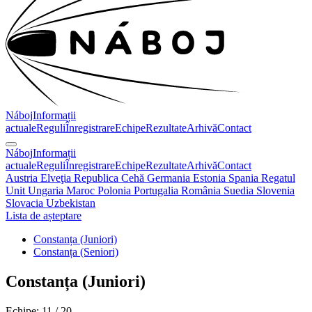
Náboj
Informații
actuale
Reguli
Înregistrare
Echipe
Rezultate
Arhivă
Contact
Náboj
Informații
actuale
Reguli
Înregistrare
Echipe
Rezultate
Arhivă
Contact
Austria
Elveţia
Republica Cehă
Germania
Estonia
Spania
Regatul
Unit
Ungaria
Maroc
Polonia
Portugalia
România
Suedia
Slovenia
Slovacia
Uzbekistan
Lista de așteptare
Constanța (Juniori)
Constanța (Seniori)
Constanța
(Juniori)
Echipe: 11 / 20