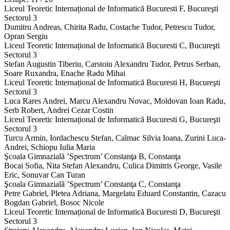
Liceul Teoretic Internațional de Informatică Bucuresti
F
,
Bucureşti
Sectorul 3
Dumitru Andreas, Chirita Radu, Costache Tudor, Petrescu Tudor,
Opran Sergiu
Liceul Teoretic Internațional de Informatică Bucuresti
C
,
Bucureşti
Sectorul 3
Stefan Augustin Tiberiu, Carstoiu Alexandru Tudor, Petrus Serban,
Soare Ruxandra, Enache Radu Mihai
Liceul Teoretic Internațional de Informatică Bucuresti
H
,
Bucureşti
Sectorul 3
Luca Rares Andrei, Marcu Alexandru Novac, Moldovan Ioan Radu,
Serb Robert, Andrei Cezar Costin
Liceul Teoretic Internațional de Informatică Bucuresti
G
,
Bucureşti
Sectorul 3
Turcu Armin, Iordachescu Stefan, Calmac Silvia Ioana, Zurini Luca-
Andrei, Schiopu Iulia Maria
Şcoala Gimnazială ’Spectrum’ Constanţa
B
,
Constanţa
Bocai Sofia, Nita Stefan Alexandru, Culica Dimitris George, Vasile
Eric, Sonuvar Can Turan
Şcoala Gimnazială ’Spectrum’ Constanţa
C
,
Constanţa
Petre Gabriel, Pletea Adriana, Margelatu Eduard Constantin, Cazacu
Bogdan Gabriel, Bosoc Nicole
Liceul Teoretic Internațional de Informatică Bucuresti
D
,
Bucureşti
Sectorul 3