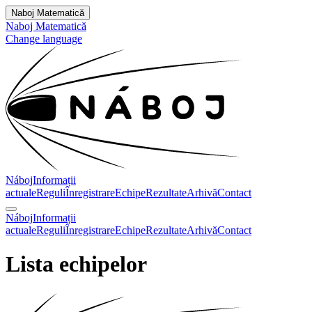
Naboj Matematică
Naboj Matematică
Change language
Náboj
Informații
actuale
Reguli
Înregistrare
Echipe
Rezultate
Arhivă
Contact
Náboj
Informații
actuale
Reguli
Înregistrare
Echipe
Rezultate
Arhivă
Contact
Lista echipelor