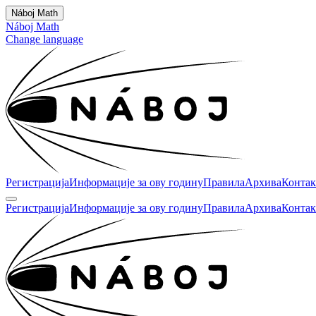
Náboj Math
Náboj Math
Change language
Регистрација
Информације за ову годину
Правила
Архива
Контак
Регистрација
Информације за ову годину
Правила
Архива
Контак