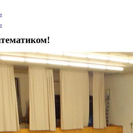
т
т
атематиком
!