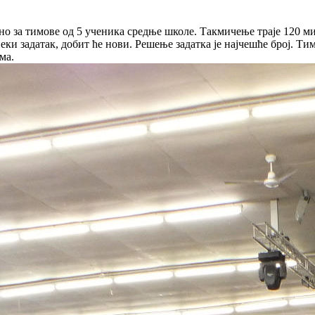
о за тимове од 5 ученика средње школе. Такмичење траје 120 м
неки задатак, добит ће нови. Решење задатка је најчешће број. Т
ма.