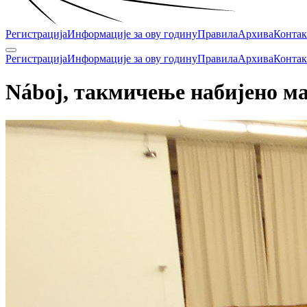
Регистрација
Информације за ову годину
Правила
Архива
Контак
Регистрација
Информације за ову годину
Правила
Архива
Контак
Náboj, такмичење набијено
м