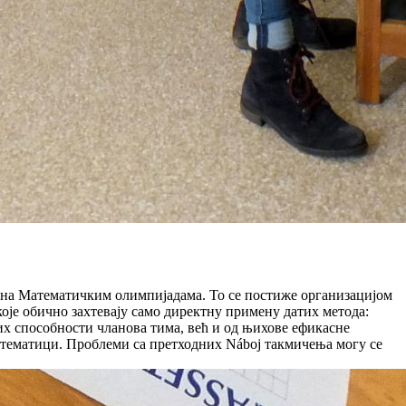
ли на Математичким олимпијадама. То се постиже организацијом
је обично захтевају само директну примену датих метода:
х способности чланова тима, већ и од њихове ефикасне
атематици. Проблеми са претходних Náboj такмичења могу се