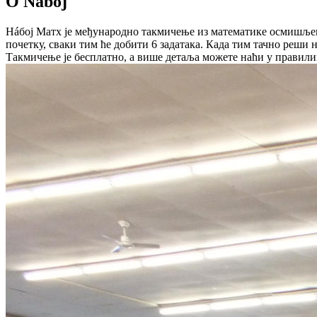
О Náboj
Нáбој Матх је међународно такмичење из математике осмишљен
почетку, сваки тим ће добити 6 задатака. Када тим тачно реши 
Такмичење је бесплатно, а више детаља можете наћи у правили