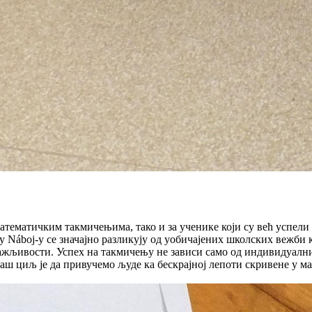
 математичким такмичењима, тако и за ученике који су већ успе
áboj-у се значајно разликују од уобичајених школских вежби ко
ажљивости. Успех на такмичењу не зависи само од индивидуални
ш циљ је да привучемо људе ка бескрајној лепоти скривене у м