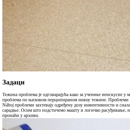
Задаци
Тежина проблема је одговарајућа како за ученике неискусне у
проблема по њиховом перципираном нивоу тежине. Проблеми у N
Náboj проблеми захтевају одређену дозу инвентивности и снал
сарадње. Осим што подстичемо машту и логичко расуђивање, на
пронаћи у архиви.