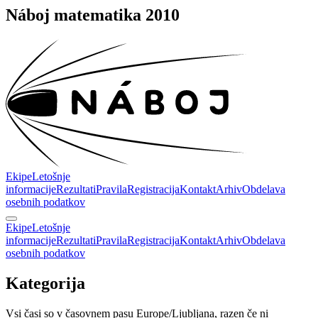
Náboj matematika 2010
Ekipe
Letošnje
informacije
Rezultati
Pravila
Registracija
Kontakt
Arhiv
Obdelava
osebnih podatkov
Ekipe
Letošnje
informacije
Rezultati
Pravila
Registracija
Kontakt
Arhiv
Obdelava
osebnih podatkov
Kategorija
Vsi časi so v časovnem pasu Europe/Ljubljana, razen če ni