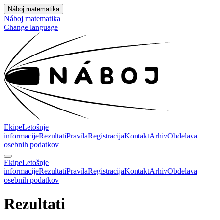
Náboj matematika
Náboj matematika
Change language
Ekipe
Letošnje
informacije
Rezultati
Pravila
Registracija
Kontakt
Arhiv
Obdelava
osebnih podatkov
Ekipe
Letošnje
informacije
Rezultati
Pravila
Registracija
Kontakt
Arhiv
Obdelava
osebnih podatkov
Rezultati