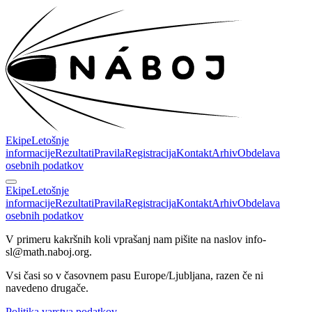
Ekipe
Letošnje
informacije
Rezultati
Pravila
Registracija
Kontakt
Arhiv
Obdelava
osebnih podatkov
Ekipe
Letošnje
informacije
Rezultati
Pravila
Registracija
Kontakt
Arhiv
Obdelava
osebnih podatkov
V primeru kakršnih koli vprašanj nam pišite na naslov info-
sl@math.naboj.org.
Vsi časi so v časovnem pasu Europe/Ljubljana, razen če ni
navedeno drugače.
Politika varstva podatkov