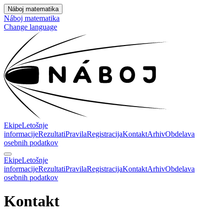
Náboj matematika
Náboj matematika
Change language
Ekipe
Letošnje
informacije
Rezultati
Pravila
Registracija
Kontakt
Arhiv
Obdelava
osebnih podatkov
Ekipe
Letošnje
informacije
Rezultati
Pravila
Registracija
Kontakt
Arhiv
Obdelava
osebnih podatkov
Kontakt