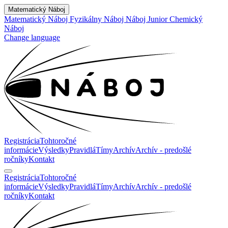
Matematický Náboj
Matematický Náboj
Fyzikálny Náboj
Náboj Junior
Chemický
Náboj
Change language
Registrácia
Tohtoročné
informácie
Výsledky
Pravidlá
Tímy
Archív
Archív - predošlé
ročníky
Kontakt
Registrácia
Tohtoročné
informácie
Výsledky
Pravidlá
Tímy
Archív
Archív - predošlé
ročníky
Kontakt