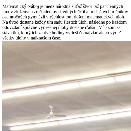
Matematický Náboj je medzinárodná súťaž štvor- až päťčlenných
tímov zložených zo študentov stredných škôl a príslušných ročníkov
osemročných gymnázií v rýchlostnom riešení matematických úloh.
Na úvod dostane každý tím sadu šiestich úloh, následne po každom
odovzdaní správne vyriešenej úlohy dostane ďalšiu. Víťazom sa
stáva tím, ktorý ich za dve hodiny vyrieši čo najviac alebo vyrieši
všetky úlohy v najkratšom čase.