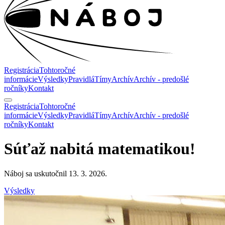
Registrácia
Tohtoročné
informácie
Výsledky
Pravidlá
Tímy
Archív
Archív - predošlé
ročníky
Kontakt
Registrácia
Tohtoročné
informácie
Výsledky
Pravidlá
Tímy
Archív
Archív - predošlé
ročníky
Kontakt
Súťaž nabitá
matematikou
!
Náboj sa uskutočnil 13. 3. 2026.
Výsledky