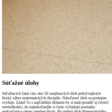
Súťažné úlohy
Súťažiacich čaká viac ako 50 zaujímavých úloh pokrývajúcich
široký záber matematických disciplín. Náročnosť úloh sa postupne
zvyšuje. Zatiaľ čo s najľahšími úlohami by si mali poradiť aj čerství
stredoškoláci, tie najnáročnejšie si často vyžadujú poznatky
prekračujúce rámec strednej školy. Pri riešení úloh Matematického