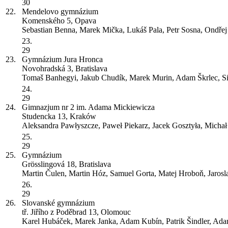
30
22.
Mendelovo gymnázium
Komenského 5, Opava
Sebastian Benna, Marek Mička, Lukáš Pala, Petr Sosna, Ondřej
23.
29
23.
Gymnázium Jura Hronca
Novohradská 3, Bratislava
Tomaš Banhegyi, Jakub Chudík, Marek Murin, Adam Škrlec, S
24.
29
24.
Gimnazjum nr 2 im. Adama Mickiewicza
Studencka 13, Kraków
Aleksandra Pawłyszcze, Paweł Piekarz, Jacek Gosztyła, Micha
25.
29
25.
Gymnázium
Grösslingová 18, Bratislava
Martin Čulen, Martin Hóz, Samuel Gorta, Matej Hroboň, Jaros
26.
29
26.
Slovanské gymnázium
tř. Jiřího z Poděbrad 13, Olomouc
Karel Hubáček, Marek Janka, Adam Kubín, Patrik Šindler, Ad