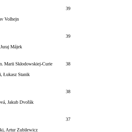
39
av Volhejn
39
 Juraj Májek
. Marii Skłodowskiej-Curie
38
i, Łukasz Stanik
38
ová, Jakub Dvořák
37
ki, Artur Zubilewicz