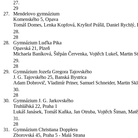
27.
29
27.
Mendelovo gymnázium
Komenského 5, Opava
Tomáš Domes, Lenka Kopfová, Kryštof Prášil, Daniel Rychlý, 
28.
28
28.
Gymnázium Luďka Pika
Opavská 21, Plzeň
Michaela Baníková, Štěpán Červenka, Vojtěch Lukeš, Martin St
29.
28
29.
Gymnázium Jozefa Gregora Tajovského
J. G. Tajovského 25, Banská Bystrica
Adam Dobrovič, Vladimír Priner, Samuel Schneider, Martin Sk
30.
28
30.
Gymnázium J. G. Jarkovského
Truhlářská 22, Praha 1
Lukáš Janásek, Tomáš Kaňka, Jan Otruba, Vojtěch Šiman, Mat
31.
28
31.
Gymnázium Christiana Dopplera
Zborovská 45, Praha 5 - Malá Strana