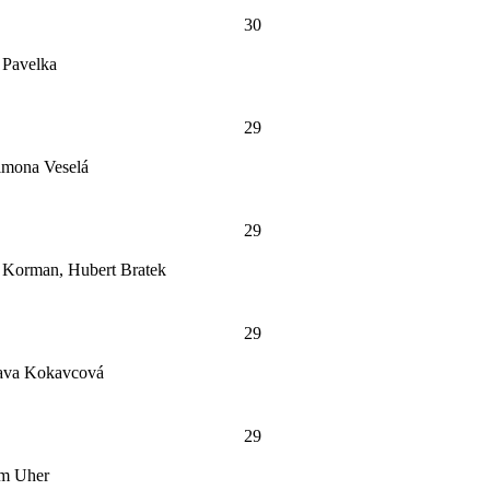
30
 Pavelka
29
imona Veselá
29
ł Korman, Hubert Bratek
29
lava Kokavcová
29
am Uher