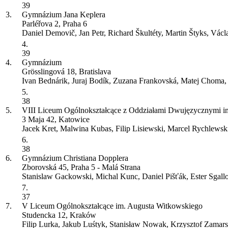
39
3.
Gymnázium Jana Keplera
Parléřova 2, Praha 6
Daniel Demovič, Jan Petr, Richard Škultéty, Martin Štyks, Václ
4.
39
4.
Gymnázium
Grösslingová 18, Bratislava
Ivan Bednárik, Juraj Bodík, Zuzana Frankovská, Matej Choma,
5.
38
5.
VIII Liceum Ogólnokształcące z Oddziałami Dwujęzycznymi im
3 Maja 42, Katowice
Jacek Kret, Malwina Kubas, Filip Lisiewski, Marcel Rychlewsk
6.
38
6.
Gymnázium Christiana Dopplera
Zborovská 45, Praha 5 - Malá Strana
Stanislaw Gackowski, Michal Kunc, Daniel Pišťák, Ester Sgall
7.
37
7.
V Liceum Ogólnokształcące im. Augusta Witkowskiego
Studencka 12, Kraków
Filip Lurka, Jakub Luśtyk, Stanisław Nowak, Krzysztof Zamars