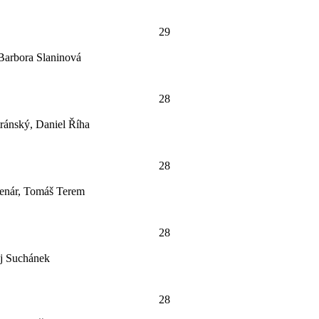
29
Barbora Slaninová
28
ránský, Daniel Říha
28
lenár, Tomáš Terem
28
ěj Suchánek
28