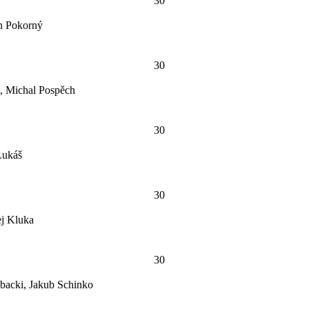
30
an Pokorný
30
, Michal Pospěch
30
Lukáš
30
ej Kluka
30
backi, Jakub Schinko