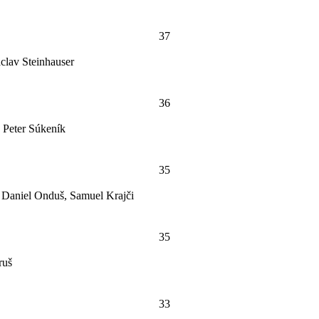
37
lav Steinhauser
36
 Peter Súkeník
35
 Daniel Onduš, Samuel Krajči
35
ruš
33