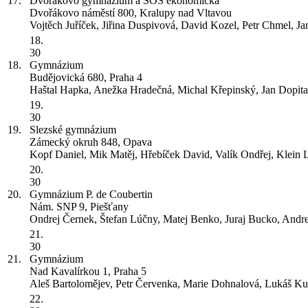
17.
Dvořákovo gymnázium a SOŠ ekonomická
Dvořákovo náměstí 800, Kralupy nad Vltavou
Vojtěch Juříček, Jiřina Duspivová, David Kozel, Petr Chmel, J
18.
30
18.
Gymnázium
Budějovická 680, Praha 4
Haštal Hapka, Anežka Hradečná, Michal Křepinský, Jan Dopita
19.
30
19.
Slezské gymnázium
Zámecký okruh 848, Opava
Kopf Daniel, Mik Matěj, Hřebíček David, Valík Ondřej, Klein 
20.
30
20.
Gymnázium P. de Coubertin
Nám. SNP 9, Piešťany
Ondrej Černek, Štefan Lúčny, Matej Benko, Juraj Bucko, Andr
21.
30
21.
Gymnázium
Nad Kavalírkou 1, Praha 5
Aleš Bartolomějev, Petr Červenka, Marie Dohnalová, Lukáš Ku
22.