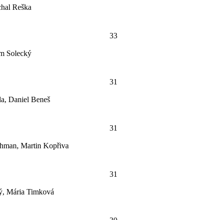
chal Reška
33
ym Solecký
31
a, Daniel Beneš
31
chman, Martin Kopřiva
31
ý, Mária Timková