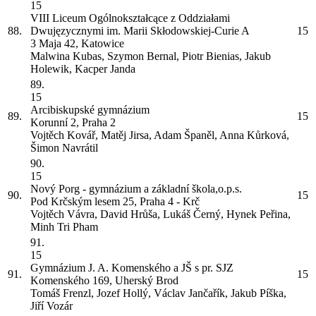
15
VIII Liceum Ogólnokształcące z Oddziałami
88.
Dwujęzycznymi im. Marii Skłodowskiej-Curie
A
15
3 Maja 42, Katowice
Malwina Kubas, Szymon Bernal, Piotr Bienias, Jakub
Holewik, Kacper Janda
89.
15
Arcibiskupské gymnázium
89.
15
Korunní 2, Praha 2
Vojtěch Kovář, Matěj Jirsa, Adam Španěl, Anna Kůrková,
Šimon Navrátil
90.
15
Nový Porg - gymnázium a základní škola,o.p.s.
90.
15
Pod Krčským lesem 25, Praha 4 - Krč
Vojtěch Vávra, David Hrůša, Lukáš Černý, Hynek Peřina,
Minh Tri Pham
91.
15
Gymnázium J. A. Komenského a JŠ s pr. SJZ
91.
15
Komenského 169, Uherský Brod
Tomáš Frenzl, Jozef Hollý, Václav Jančařík, Jakub Píška,
Jiří Vozár