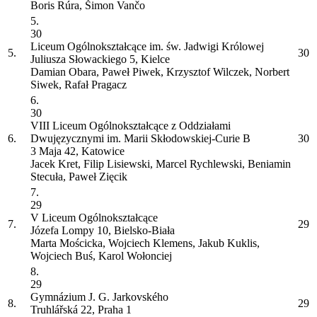
Boris Rúra, Šimon Vančo
5.
30
Liceum Ogólnokształcące im. św. Jadwigi Królowej
5.
30
Juliusza Słowackiego 5, Kielce
Damian Obara, Paweł Piwek, Krzysztof Wilczek, Norbert
Siwek, Rafał Pragacz
6.
30
VIII Liceum Ogólnokształcące z Oddziałami
6.
Dwujęzycznymi im. Marii Skłodowskiej-Curie
B
30
3 Maja 42, Katowice
Jacek Kret, Filip Lisiewski, Marcel Rychlewski, Beniamin
Stecuła, Paweł Zięcik
7.
29
V Liceum Ogólnokształcące
7.
29
Józefa Lompy 10, Bielsko-Biała
Marta Mościcka, Wojciech Klemens, Jakub Kuklis,
Wojciech Buś, Karol Wołonciej
8.
29
Gymnázium J. G. Jarkovského
8.
29
Truhlářská 22, Praha 1