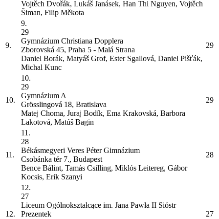
Vojtěch Dvořák, Lukáš Janásek, Han Thi Nguyen, Vojtěch
Šiman, Filip Měkota
9.
29
Gymnázium Christiana Dopplera
9.
29
Zborovská 45, Praha 5 - Malá Strana
Daniel Borák, Matyáš Grof, Ester Sgallová, Daniel Pišťák,
Michal Kunc
10.
29
Gymnázium
A
10.
29
Grösslingová 18, Bratislava
Matej Choma, Juraj Bodík, Ema Krakovská, Barbora
Lakotová, Matúš Bagin
11.
28
Békásmegyeri Veres Péter Gimnázium
11.
28
Csobánka tér 7., Budapest
Bence Bálint, Tamás Csilling, Miklós Leitereg, Gábor
Kocsis, Erik Szanyi
12.
27
Liceum Ogólnokształcące im. Jana Pawła II Sióstr
12.
Prezentek
27