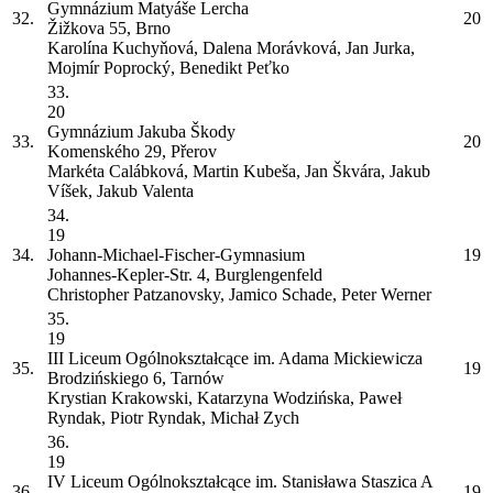
Gymnázium Matyáše Lercha
32.
20
Žižkova 55, Brno
Karolína Kuchyňová, Dalena Morávková, Jan Jurka,
Mojmír Poprocký, Benedikt Peťko
33.
20
Gymnázium Jakuba Škody
33.
20
Komenského 29, Přerov
Markéta Calábková, Martin Kubeša, Jan Škvára, Jakub
Víšek, Jakub Valenta
34.
19
34.
Johann-Michael-Fischer-Gymnasium
19
Johannes-Kepler-Str. 4, Burglengenfeld
Christopher Patzanovsky, Jamico Schade, Peter Werner
35.
19
III Liceum Ogólnokształcące im. Adama Mickiewicza
35.
19
Brodzińskiego 6, Tarnów
Krystian Krakowski, Katarzyna Wodzińska, Paweł
Ryndak, Piotr Ryndak, Michał Zych
36.
19
IV Liceum Ogólnokształcące im. Stanisława Staszica
A
36.
19