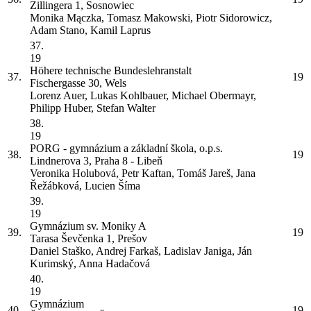
Zillingera 1, Sosnowiec
Monika Mączka, Tomasz Makowski, Piotr Sidorowicz,
Adam Stano, Kamil Laprus
37.
19
Höhere technische Bundeslehranstalt
37.
19
Fischergasse 30, Wels
Lorenz Auer, Lukas Kohlbauer, Michael Obermayr,
Philipp Huber, Stefan Walter
38.
19
PORG - gymnázium a základní škola, o.p.s.
38.
19
Lindnerova 3, Praha 8 - Libeň
Veronika Holubová, Petr Kaftan, Tomáš Jareš, Jana
Řežábková, Lucien Šíma
39.
19
Gymnázium sv. Moniky
A
39.
19
Tarasa Ševčenka 1, Prešov
Daniel Staško, Andrej Farkaš, Ladislav Janiga, Ján
Kurimský, Anna Hadačová
40.
19
Gymnázium
40.
19