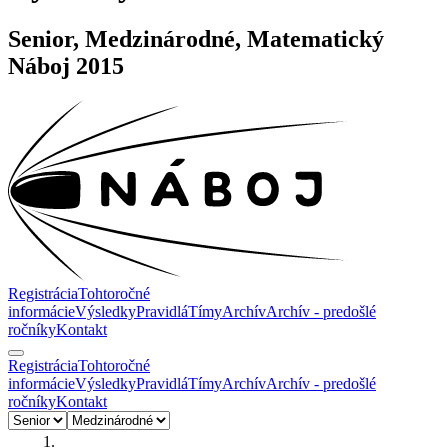
Senior, Medzinárodné, Matematický
Náboj 2015
Registrácia
Tohtoročné
informácie
Výsledky
Pravidlá
Tímy
Archív
Archív - predošlé
ročníky
Kontakt
Registrácia
Tohtoročné
informácie
Výsledky
Pravidlá
Tímy
Archív
Archív - predošlé
ročníky
Kontakt
1.