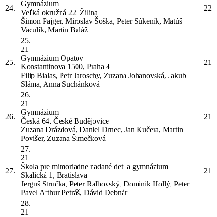
Gymnázium
24.
22
Veľká okružná 22, Žilina
Šimon Pajger, Miroslav Šoška, Peter Súkeník, Matúš
Vaculík, Martin Baláž
25.
21
Gymnázium Opatov
25.
21
Konstantinova 1500, Praha 4
Filip Bialas, Petr Jaroschy, Zuzana Johanovská, Jakub
Sláma, Anna Suchánková
26.
21
Gymnázium
26.
21
Česká 64, České Budějovice
Zuzana Drázdová, Daniel Drnec, Jan Kučera, Martin
Povišer, Zuzana Šimečková
27.
21
Škola pre mimoriadne nadané deti a gymnázium
27.
21
Skalická 1, Bratislava
Jerguš Stručka, Peter Ralbovský, Dominik Hollý, Peter
Pavel Arthur Petráš, Dávid Debnár
28.
21