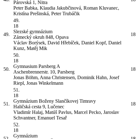
Párovská 1, Nitra
Peter Babka, Klaudia Jakubčinová, Roman Kluvanec,
Kristína Prešinská, Peter Trubáčik
49.
18
Slezské gymnázium
49.
18
Zámecký okruh 848, Opava
Václav Borýsek, David Hřebíček, Daniel Kopf, Daniel
Kunz, Matěj Mik
50.
18
Gymnasium Parsberg
A
50.
18
Aschenbrennerstr. 10, Parsberg
Jonas Böhm, Anna Christensen, Dominik Hahn, Josef
Riepl, Jonas Winkelmann
51.
18
Gymnázium Boženy Slančíkovej Timravy
51.
18
Haličská cesta 9, Lučenec
Vladimír Halaj, Matúš Pavlus, Marcel Pecko, Jaroslav
Schvantner, Emanuel Tesař
52.
18
Gymnázium
52.
18