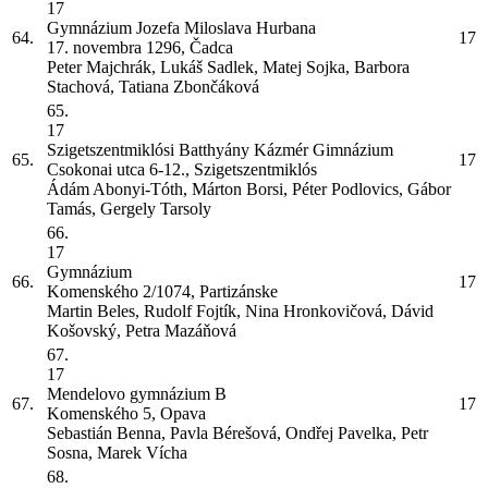
17
Gymnázium Jozefa Miloslava Hurbana
64.
17
17. novembra 1296, Čadca
Peter Majchrák, Lukáš Sadlek, Matej Sojka, Barbora
Stachová, Tatiana Zbončáková
65.
17
Szigetszentmiklósi Batthyány Kázmér Gimnázium
65.
17
Csokonai utca 6-12., Szigetszentmiklós
Ádám Abonyi-Tóth, Márton Borsi, Péter Podlovics, Gábor
Tamás, Gergely Tarsoly
66.
17
Gymnázium
66.
17
Komenského 2/1074, Partizánske
Martin Beles, Rudolf Fojtík, Nina Hronkovičová, Dávid
Košovský, Petra Mazáňová
67.
17
Mendelovo gymnázium
B
67.
17
Komenského 5, Opava
Sebastián Benna, Pavla Bérešová, Ondřej Pavelka, Petr
Sosna, Marek Vícha
68.