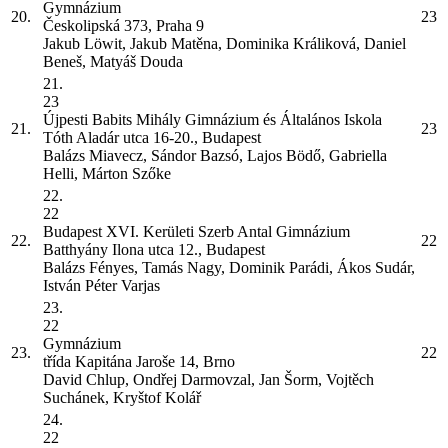
Gymnázium
20.
23
Českolipská 373, Praha 9
Jakub Löwit, Jakub Matěna, Dominika Králiková, Daniel
Beneš, Matyáš Douda
21.
23
Újpesti Babits Mihály Gimnázium és Általános Iskola
21.
23
Tóth Aladár utca 16-20., Budapest
Balázs Miavecz, Sándor Bazsó, Lajos Bödő, Gabriella
Helli, Márton Szőke
22.
22
Budapest XVI. Kerületi Szerb Antal Gimnázium
22.
22
Batthyány Ilona utca 12., Budapest
Balázs Fényes, Tamás Nagy, Dominik Parádi, Ákos Sudár,
István Péter Varjas
23.
22
Gymnázium
23.
22
třída Kapitána Jaroše 14, Brno
David Chlup, Ondřej Darmovzal, Jan Šorm, Vojtěch
Suchánek, Kryštof Kolář
24.
22