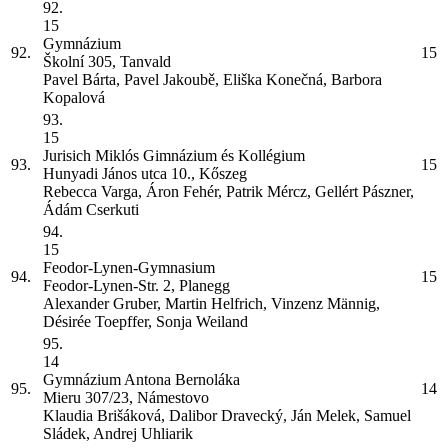
92.
15
Gymnázium
92.
15
Školní 305, Tanvald
Pavel Bárta, Pavel Jakoubě, Eliška Konečná, Barbora
Kopalová
93.
15
Jurisich Miklós Gimnázium és Kollégium
93.
15
Hunyadi János utca 10., Kőszeg
Rebecca Varga, Áron Fehér, Patrik Mércz, Gellért Pászner,
Ádám Cserkuti
94.
15
Feodor-Lynen-Gymnasium
94.
15
Feodor-Lynen-Str. 2, Planegg
Alexander Gruber, Martin Helfrich, Vinzenz Männig,
Désirée Toepffer, Sonja Weiland
95.
14
Gymnázium Antona Bernoláka
95.
14
Mieru 307/23, Námestovo
Klaudia Brišáková, Dalibor Dravecký, Ján Melek, Samuel
Sládek, Andrej Uhliarik