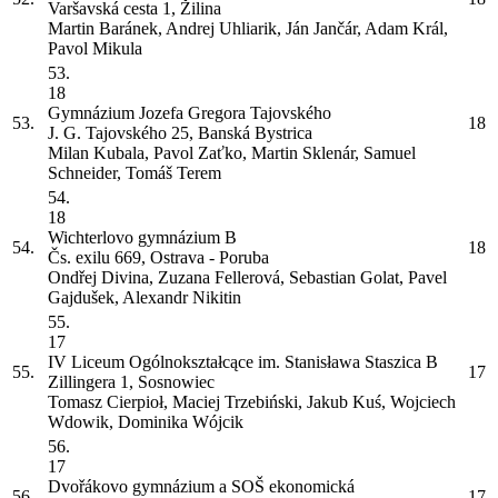
Varšavská cesta 1, Žilina
Martin Baránek, Andrej Uhliarik, Ján Jančár, Adam Král,
Pavol Mikula
53.
18
Gymnázium Jozefa Gregora Tajovského
53.
18
J. G. Tajovského 25, Banská Bystrica
Milan Kubala, Pavol Zaťko, Martin Sklenár, Samuel
Schneider, Tomáš Terem
54.
18
Wichterlovo gymnázium
B
54.
18
Čs. exilu 669, Ostrava - Poruba
Ondřej Divina, Zuzana Fellerová, Sebastian Golat, Pavel
Gajdušek, Alexandr Nikitin
55.
17
IV Liceum Ogólnokształcące im. Stanisława Staszica
B
55.
17
Zillingera 1, Sosnowiec
Tomasz Cierpioł, Maciej Trzebiński, Jakub Kuś, Wojciech
Wdowik, Dominika Wójcik
56.
17
Dvořákovo gymnázium a SOŠ ekonomická
56.
17