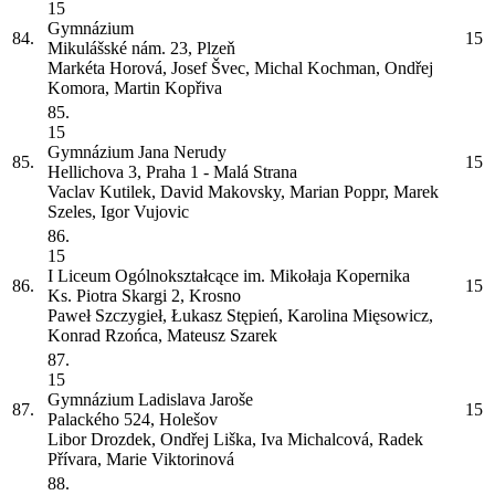
15
Gymnázium
84.
15
Mikulášské nám. 23, Plzeň
Markéta Horová, Josef Švec, Michal Kochman, Ondřej
Komora, Martin Kopřiva
85.
15
Gymnázium Jana Nerudy
85.
15
Hellichova 3, Praha 1 - Malá Strana
Vaclav Kutilek, David Makovsky, Marian Poppr, Marek
Szeles, Igor Vujovic
86.
15
I Liceum Ogólnokształcące im. Mikołaja Kopernika
86.
15
Ks. Piotra Skargi 2, Krosno
Paweł Szczygieł, Łukasz Stępień, Karolina Mięsowicz,
Konrad Rzońca, Mateusz Szarek
87.
15
Gymnázium Ladislava Jaroše
87.
15
Palackého 524, Holešov
Libor Drozdek, Ondřej Liška, Iva Michalcová, Radek
Přívara, Marie Viktorinová
88.