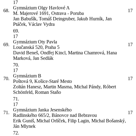
17
Gymnázium Olgy Havlové
A
68.
17
M. Majerové 1691, Ostrava - Poruba
Jan Babušík, Tomáš Deingruber, Jakub Hurník, Jan
Ptáček, Václav Vydra
69.
17
Gymnázium Oty Pavla
69.
17
Loučanská 520, Praha 5
David Beneš, Ondřej Kincl, Martina Chamrová, Hana
Marková, Jan Sedlák
70.
17
Gymnázium
B
70.
17
Poštová 9, Košice-Staré Mesto
Zoltán Hanesz, Martin Masrna, Michal Pándy, Róbert
Schönfeld, Roman Staňo
71.
17
Gymnázium Janka Jesenského
71.
17
Radlinského 665/2, Bánovce nad Bebravou
Erik Guniš, Michal Orlíček, Filip Lagin, Michal Bošanský,
Ján Mlynek
72.