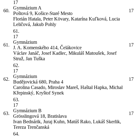
17
Gymnázium
A
60.
17
Poštová 9, Košice-Staré Mesto
Florián Hatala, Peter Kövary, Katarína Kuľková, Lucia
Leličová, Jakub Pohly
61.
17
Gymnázium
61.
17
J. A. Komenského 414, Čelákovice
Václav Janáč, Josef Kadlec, Mikuláš Matoušek, Josef
Struž, Jan Tuška
62.
17
Gymnázium
62.
17
Budějovická 680, Praha 4
Carolina Casado, Miroslav Mareš, Haštal Hapka, Michal
Křepinský, Kryštof Synek
63.
17
Gymnázium
B
63.
17
Grösslingová 18, Bratislava
Ivan Bednárik, Juraj Kuhn, Matúš Rako, Lukáš Skerlik,
Tereza Trenčanská
64.