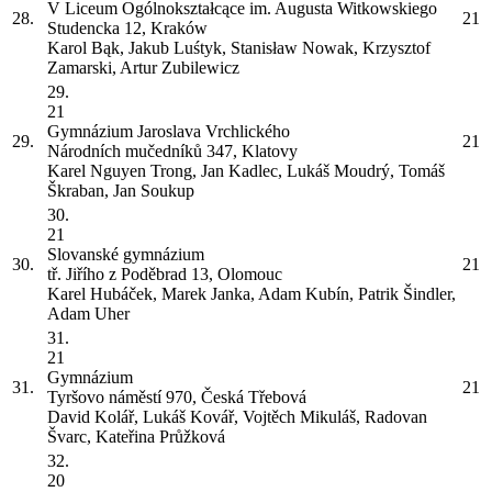
V Liceum Ogólnokształcące im. Augusta Witkowskiego
28.
21
Studencka 12, Kraków
Karol Bąk, Jakub Luśtyk, Stanisław Nowak, Krzysztof
Zamarski, Artur Zubilewicz
29.
21
Gymnázium Jaroslava Vrchlického
29.
21
Národních mučedníků 347, Klatovy
Karel Nguyen Trong, Jan Kadlec, Lukáš Moudrý, Tomáš
Škraban, Jan Soukup
30.
21
Slovanské gymnázium
30.
21
tř. Jiřího z Poděbrad 13, Olomouc
Karel Hubáček, Marek Janka, Adam Kubín, Patrik Šindler,
Adam Uher
31.
21
Gymnázium
31.
21
Tyršovo náměstí 970, Česká Třebová
David Kolář, Lukáš Kovář, Vojtěch Mikuláš, Radovan
Švarc, Kateřina Průžková
32.
20