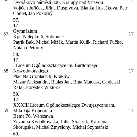
Dvořákovo náměstí 800, Kralupy nad Vltavou
Vojtěch Juříček, Jiřina Duspivová, Blanka Husťáková, Petr
Chmel, Jan Pokorný
57.
17
Gymnázium
57.
17
Kpt. Nálepku 6, Sobrance
Patrik Bak, Michal Mižák, Martin Kulík, Richard Fučko,
Natália Petruny
58.
17
I Liceum Ogólnokształcące im. Bartłomieja
58.
Nowodworskiego
17
Plac Na Groblach 9, Kraków
Mazur Aleksandra, Białas Jan, Buta Mateusz, Cegielski
Rafał, Forystek Wiktoria
59.
17
XXXIII Liceum Ogólnokształcące Dwujęzyczne im.
59.
Mikołaja Kopernika
17
Bema 76, Warszawa
Zuzanna Kwiatkowska, Julita Straszak, Karolina
Skorupska, Michał Zmyślony, Michał Szymański
60.