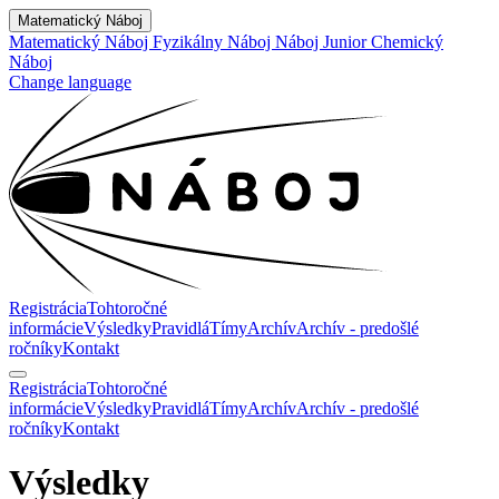
Matematický Náboj
Matematický Náboj
Fyzikálny Náboj
Náboj Junior
Chemický
Náboj
Change language
Registrácia
Tohtoročné
informácie
Výsledky
Pravidlá
Tímy
Archív
Archív - predošlé
ročníky
Kontakt
Registrácia
Tohtoročné
informácie
Výsledky
Pravidlá
Tímy
Archív
Archív - predošlé
ročníky
Kontakt
Výsledky