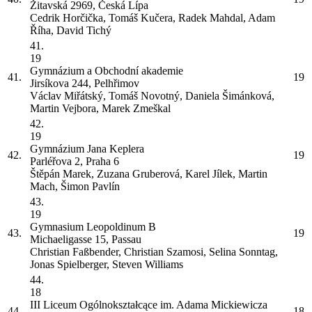
Žitavská 2969, Česká Lípa
Cedrik Horčička, Tomáš Kučera, Radek Mahdal, Adam
Říha, David Tichý
41.
19
Gymnázium a Obchodní akademie
41.
19
Jirsíkova 244, Pelhřimov
Václav Miřátský, Tomáš Novotný, Daniela Šimánková,
Martin Vejbora, Marek Zmeškal
42.
19
Gymnázium Jana Keplera
42.
19
Parléřova 2, Praha 6
Štěpán Marek, Zuzana Gruberová, Karel Jílek, Martin
Mach, Šimon Pavlín
43.
19
Gymnasium Leopoldinum
B
43.
19
Michaeligasse 15, Passau
Christian Faßbender, Christian Szamosi, Selina Sonntag,
Jonas Spielberger, Steven Williams
44.
18
III Liceum Ogólnokształcące im. Adama Mickiewicza
44.
18