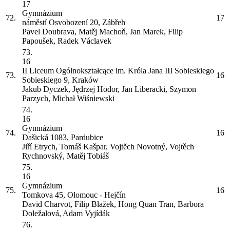
17
Gymnázium
72.
17
náměstí Osvobození 20, Zábřeh
Pavel Doubrava, Matěj Machoň, Jan Marek, Filip
Papoušek, Radek Václavek
73.
16
II Liceum Ogólnokształcące im. Króla Jana III Sobieskiego
73.
16
Sobieskiego 9, Kraków
Jakub Dyczek, Jędrzej Hodor, Jan Liberacki, Szymon
Parzych, Michał Wiśniewski
74.
16
Gymnázium
74.
16
Dašická 1083, Pardubice
Jiří Etrych, Tomáš Kašpar, Vojtěch Novotný, Vojtěch
Rychnovský, Matěj Tobiáš
75.
16
Gymnázium
75.
16
Tomkova 45, Olomouc - Hejčín
David Charvot, Filip Blažek, Hong Quan Tran, Barbora
Doležalová, Adam Vyjídák
76.