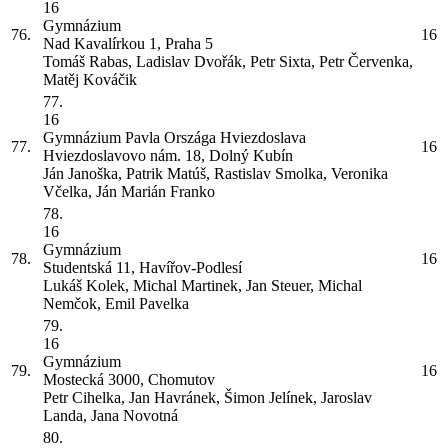
16
Gymnázium
76.
16
Nad Kavalírkou 1, Praha 5
Tomáš Rabas, Ladislav Dvořák, Petr Sixta, Petr Červenka,
Matěj Kováčik
77.
16
Gymnázium Pavla Országa Hviezdoslava
77.
16
Hviezdoslavovo nám. 18, Dolný Kubín
Ján Janoška, Patrik Matúš, Rastislav Smolka, Veronika
Včelka, Ján Marián Franko
78.
16
Gymnázium
78.
16
Studentská 11, Havířov-Podlesí
Lukáš Kolek, Michal Martinek, Jan Steuer, Michal
Nemčok, Emil Pavelka
79.
16
Gymnázium
79.
16
Mostecká 3000, Chomutov
Petr Cihelka, Jan Havránek, Šimon Jelínek, Jaroslav
Landa, Jana Novotná
80.