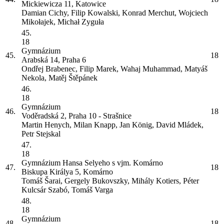
Mickiewicza 11, Katowice
Damian Cichy, Filip Kowalski, Konrad Merchut, Wojciech
Mikołajek, Michał Zyguła
45.
18
Gymnázium
45.
18
Arabská 14, Praha 6
Ondřej Brabenec, Filip Marek, Wahaj Muhammad, Matyáš
Nekola, Matěj Štěpánek
46.
18
Gymnázium
46.
18
Voděradská 2, Praha 10 - Strašnice
Martin Henych, Milan Knapp, Jan König, David Mládek,
Petr Stejskal
47.
18
Gymnázium Hansa Selyeho s vjm. Komárno
47.
18
Biskupa Királya 5, Komárno
Tomáš Šarai, Gergely Bukovszky, Mihály Kotiers, Péter
Kulcsár Szabó, Tomáš Varga
48.
18
Gymnázium
48.
18