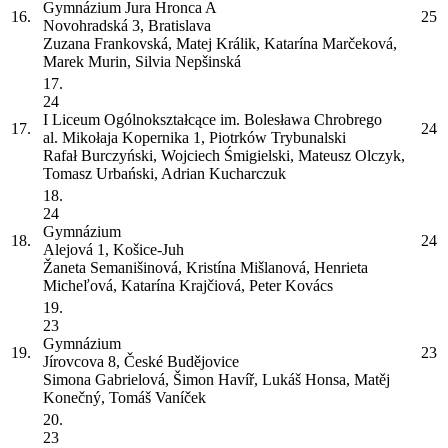
Gymnázium Jura Hronca
A
16.
25
Novohradská 3, Bratislava
Zuzana Frankovská, Matej Králik, Katarína Marčeková,
Marek Murin, Silvia Nepšinská
17.
24
I Liceum Ogólnokształcące im. Bolesława Chrobrego
17.
24
al. Mikołaja Kopernika 1, Piotrków Trybunalski
Rafał Burczyński, Wojciech Śmigielski, Mateusz Olczyk,
Tomasz Urbański, Adrian Kucharczuk
18.
24
Gymnázium
18.
24
Alejová 1, Košice-Juh
Žaneta Semanišinová, Kristína Mišlanová, Henrieta
Micheľová, Katarína Krajčiová, Peter Kovács
19.
23
Gymnázium
19.
23
Jírovcova 8, České Budějovice
Simona Gabrielová, Šimon Havíř, Lukáš Honsa, Matěj
Konečný, Tomáš Vaníček
20.
23