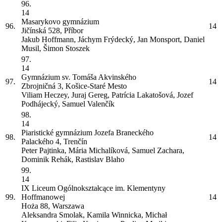
96.
14
Masarykovo gymnázium
96.
14
Jičínská 528, Příbor
Jakub Hoffmann, Jáchym Frýdecký, Jan Monsport, Daniel
Musil, Šimon Stoszek
97.
14
Gymnázium sv. Tomáša Akvinského
97.
14
Zbrojničná 3, Košice-Staré Mesto
Viliam Heczey, Juraj Gereg, Patrícia Lakatošová, Jozef
Podhájecký, Samuel Valenčík
98.
14
Piaristické gymnázium Jozefa Braneckého
98.
14
Palackého 4, Trenčín
Peter Pajtinka, Mária Michalíková, Samuel Zachara,
Dominik Rehák, Rastislav Blaho
99.
14
IX Liceum Ogólnokształcące im. Klementyny
99.
Hoffmanowej
14
Hoża 88, Warszawa
Aleksandra Smolak, Kamila Winnicka, Michał