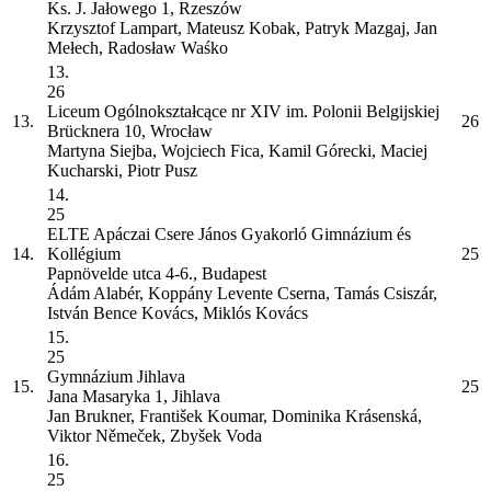
Ks. J. Jałowego 1, Rzeszów
Krzysztof Lampart, Mateusz Kobak, Patryk Mazgaj, Jan
Mełech, Radosław Waśko
13.
26
Liceum Ogólnokształcące nr XIV im. Polonii Belgijskiej
13.
26
Brücknera 10, Wrocław
Martyna Siejba, Wojciech Fica, Kamil Górecki, Maciej
Kucharski, Piotr Pusz
14.
25
ELTE Apáczai Csere János Gyakorló Gimnázium és
14.
Kollégium
25
Papnövelde utca 4-6., Budapest
Ádám Alabér, Koppány Levente Cserna, Tamás Csiszár,
István Bence Kovács, Miklós Kovács
15.
25
Gymnázium Jihlava
15.
25
Jana Masaryka 1, Jihlava
Jan Brukner, František Koumar, Dominika Krásenská,
Viktor Němeček, Zbyšek Voda
16.
25