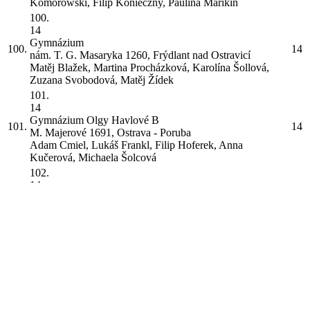
Komorowski, Filip Konieczny, Paulina Marikin
100.
14
Gymnázium
100.
14
nám. T. G. Masaryka 1260, Frýdlant nad Ostravicí
Matěj Blažek, Martina Procházková, Karolína Šollová,
Zuzana Svobodová, Matěj Žídek
101.
14
Gymnázium Olgy Havlové
B
101.
14
M. Majerové 1691, Ostrava - Poruba
Adam Cmiel, Lukáš Frankl, Filip Hoferek, Anna
Kučerová, Michaela Šolcová
102.
14
Gymnázium
102.
14
Jana Palacha 804, Turnov
Viet Tiep Dang, Lenka Libenská, Matěj Pokorný, Lucie
Roškotová, Jan Zima
103.
14
Gymnázium, SOŠ a VOŠ
103.
14
Husovo náměstí 1, Ledeč nad Sázavou
Tomáš Fiala, Martin Štěpánek, Eliška Kuncová, Michal