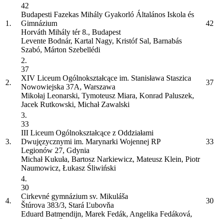
42
Budapesti Fazekas Mihály Gyakorló Általános Iskola és
1.
Gimnázium
42
Horváth Mihály tér 8., Budapest
Levente Bodnár, Kartal Nagy, Kristóf Sal, Barnabás
Szabó, Márton Szebellédi
2.
37
XIV Liceum Ogólnokształcące im. Stanisława Staszica
2.
37
Nowowiejska 37A, Warszawa
Mikołaj Leonarski, Tymoteusz Miara, Konrad Paluszek,
Jacek Rutkowski, Michał Zawalski
3.
33
III Liceum Ogólnokształcące z Oddziałami
3.
Dwujęzycznymi im. Marynarki Wojennej RP
33
Legionów 27, Gdynia
Michał Kukuła, Bartosz Narkiewicz, Mateusz Klein, Piotr
Naumowicz, Łukasz Śliwiński
4.
30
Cirkevné gymnázium sv. Mikuláša
4.
30
Štúrova 383/3, Stará Ľubovňa
Eduard Batmendijn, Marek Fedák, Angelika Fedáková,