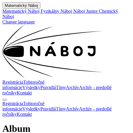
Matematický Náboj
Matematický Náboj
Fyzikálny Náboj
Náboj Junior
Chemický
Náboj
Change language
Registrácia
Tohtoročné
informácie
Výsledky
Pravidlá
Tímy
Archív
Archív - predošlé
ročníky
Kontakt
Registrácia
Tohtoročné
informácie
Výsledky
Pravidlá
Tímy
Archív
Archív - predošlé
ročníky
Kontakt
Album