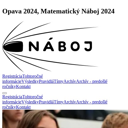
Opava 2024, Matematický Náboj 2024
Registrácia
Tohtoročné
informácie
Výsledky
Pravidlá
Tímy
Archív
Archív - predošlé
ročníky
Kontakt
Registrácia
Tohtoročné
informácie
Výsledky
Pravidlá
Tímy
Archív
Archív - predošlé
ročníky
Kontakt