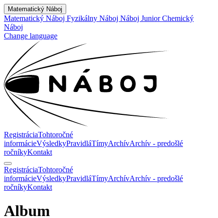
Matematický Náboj
Matematický Náboj
Fyzikálny Náboj
Náboj Junior
Chemický
Náboj
Change language
Registrácia
Tohtoročné
informácie
Výsledky
Pravidlá
Tímy
Archív
Archív - predošlé
ročníky
Kontakt
Registrácia
Tohtoročné
informácie
Výsledky
Pravidlá
Tímy
Archív
Archív - predošlé
ročníky
Kontakt
Album