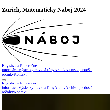
Zürich, Matematický Náboj 2024
Registrácia
Tohtoročné
informácie
Výsledky
Pravidlá
Tímy
Archív
Archív - predošlé
ročníky
Kontakt
Registrácia
Tohtoročné
informácie
Výsledky
Pravidlá
Tímy
Archív
Archív - predošlé
ročníky
Kontakt