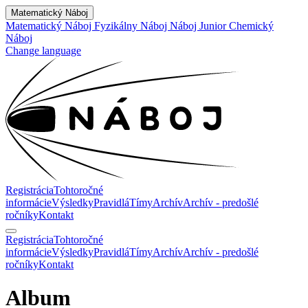
Matematický Náboj
Matematický Náboj
Fyzikálny Náboj
Náboj Junior
Chemický
Náboj
Change language
Registrácia
Tohtoročné
informácie
Výsledky
Pravidlá
Tímy
Archív
Archív - predošlé
ročníky
Kontakt
Registrácia
Tohtoročné
informácie
Výsledky
Pravidlá
Tímy
Archív
Archív - predošlé
ročníky
Kontakt
Album