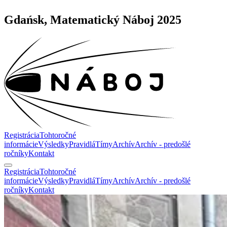
Gdańsk, Matematický Náboj 2025
Registrácia
Tohtoročné
informácie
Výsledky
Pravidlá
Tímy
Archív
Archív - predošlé
ročníky
Kontakt
Registrácia
Tohtoročné
informácie
Výsledky
Pravidlá
Tímy
Archív
Archív - predošlé
ročníky
Kontakt