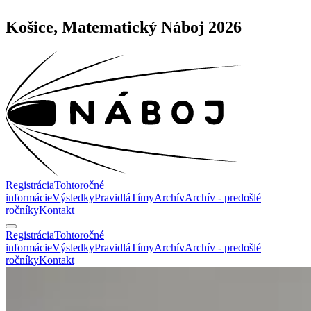
Košice, Matematický Náboj 2026
Registrácia
Tohtoročné
informácie
Výsledky
Pravidlá
Tímy
Archív
Archív - predošlé
ročníky
Kontakt
Registrácia
Tohtoročné
informácie
Výsledky
Pravidlá
Tímy
Archív
Archív - predošlé
ročníky
Kontakt