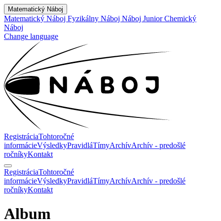
Matematický Náboj
Matematický Náboj
Fyzikálny Náboj
Náboj Junior
Chemický
Náboj
Change language
Registrácia
Tohtoročné
informácie
Výsledky
Pravidlá
Tímy
Archív
Archív - predošlé
ročníky
Kontakt
Registrácia
Tohtoročné
informácie
Výsledky
Pravidlá
Tímy
Archív
Archív - predošlé
ročníky
Kontakt
Album