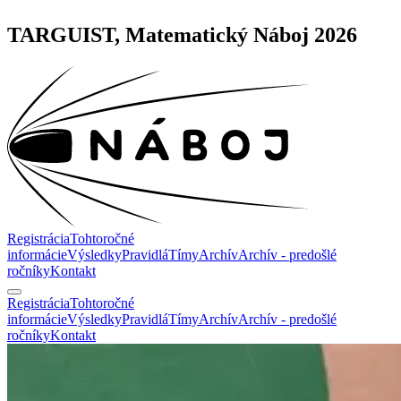
TARGUIST, Matematický Náboj 2026
Registrácia
Tohtoročné
informácie
Výsledky
Pravidlá
Tímy
Archív
Archív - predošlé
ročníky
Kontakt
Registrácia
Tohtoročné
informácie
Výsledky
Pravidlá
Tímy
Archív
Archív - predošlé
ročníky
Kontakt