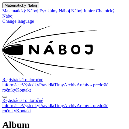
Matematický Náboj
Matematický Náboj
Fyzikálny Náboj
Náboj Junior
Chemický
Náboj
Change language
Registrácia
Tohtoročné
informácie
Výsledky
Pravidlá
Tímy
Archív
Archív - predošlé
ročníky
Kontakt
Registrácia
Tohtoročné
informácie
Výsledky
Pravidlá
Tímy
Archív
Archív - predošlé
ročníky
Kontakt
Album