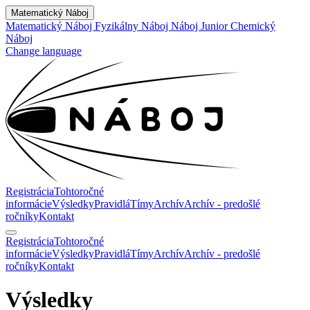
Matematický Náboj
Matematický Náboj
Fyzikálny Náboj
Náboj Junior
Chemický
Náboj
Change language
Registrácia
Tohtoročné
informácie
Výsledky
Pravidlá
Tímy
Archív
Archív - predošlé
ročníky
Kontakt
Registrácia
Tohtoročné
informácie
Výsledky
Pravidlá
Tímy
Archív
Archív - predošlé
ročníky
Kontakt
Výsledky