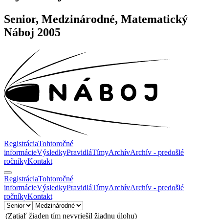
Senior, Medzinárodné, Matematický
Náboj 2005
Registrácia
Tohtoročné
informácie
Výsledky
Pravidlá
Tímy
Archív
Archív - predošlé
ročníky
Kontakt
Registrácia
Tohtoročné
informácie
Výsledky
Pravidlá
Tímy
Archív
Archív - predošlé
ročníky
Kontakt
(Zatiaľ žiaden tím nevyriešil žiadnu úlohu)