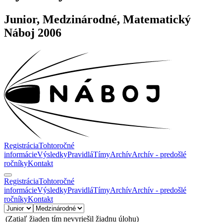
Junior, Medzinárodné, Matematický
Náboj 2006
Registrácia
Tohtoročné
informácie
Výsledky
Pravidlá
Tímy
Archív
Archív - predošlé
ročníky
Kontakt
Registrácia
Tohtoročné
informácie
Výsledky
Pravidlá
Tímy
Archív
Archív - predošlé
ročníky
Kontakt
(Zatiaľ žiaden tím nevyriešil žiadnu úlohu)