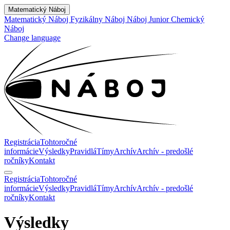
Matematický Náboj
Matematický Náboj
Fyzikálny Náboj
Náboj Junior
Chemický
Náboj
Change language
Registrácia
Tohtoročné
informácie
Výsledky
Pravidlá
Tímy
Archív
Archív - predošlé
ročníky
Kontakt
Registrácia
Tohtoročné
informácie
Výsledky
Pravidlá
Tímy
Archív
Archív - predošlé
ročníky
Kontakt
Výsledky