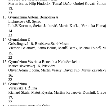
Martin Barta, Filip Findorák, Tomáš Daňo, Ondrej Kováč, Šimo
13.
23
13.
Gymnázium Antona Bernoláka
A
Lichnerova 69, Senec
Lukáš Kocman, Štefan Jankovič, Martin Kuťka, Veronika Hamaj
14.
23
14.
Gymnázium
D
Grösslingová 18, Bratislava-Staré Mesto
Viktória Belanová, Samo Belluš, Matúš Berek, Michal Földeš, 
15.
22
15.
Gymnázium Vavrinca Benedikta Nedožerského
Matice slovenskej 16, Prievidza
Oliver Adam Oboňa, Martin Veselý, Dávid Filo, Matúš Závadsk
16.
22
16.
Gymnázium
Varšavská 1, Žilina
Richard Skála, Matúš Kysela, Martina Rybárová, Dominik Oravec
17.
22