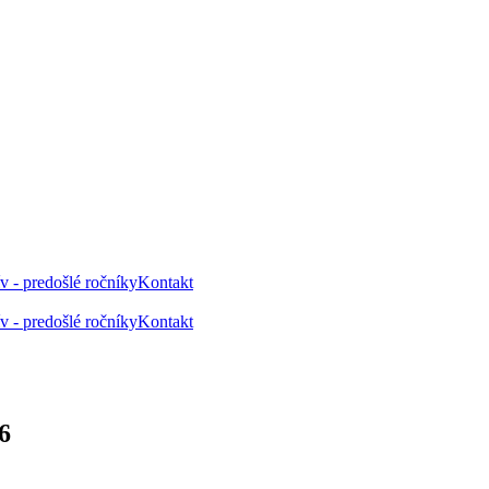
v - predošlé ročníky
Kontakt
v - predošlé ročníky
Kontakt
6