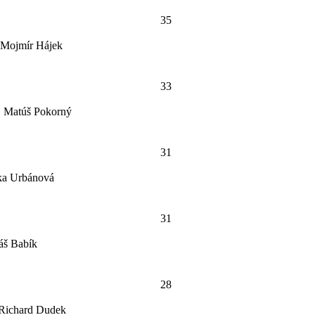
35
, Mojmír Hájek
33
ž, Matúš Pokorný
31
nka Urbánová
31
áš Babík
28
 Richard Dudek