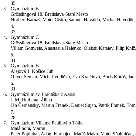
35
3.
Gymnázium
B
Grösslingová 18, Bratislava-Staré Mesto
Norbert Barnáš, Matej Cisko, Samuel Havalda, Michal Haverlík
4.
33
4.
Gymnázium
C
Grösslingová 18, Bratislava-Staré Mesto
Viliam Gottweis, Anastasiia Halenko, Oleksii Kataiev, Filip Kní
5.
31
5.
Gymnázium
B
Alejová 1, Košice-Juh
Oliver Seman, Michal Vodička, Eva Krajčiová, Boris Köröš, Ja
6.
31
6.
Gymnázium sv. Františka z Assisi
J. M. Hurbana, Žilina
Ján Čerňanský, Martin Franek, Daniel Šujan, Patrik Franek, Tom
7.
28
7.
Gymnázium Viliama Paulinyho Tótha
Malá hora, Martin
Peter Popluhár, Adam Kurhajec, Matúš Mako, Matej Sňahničan,