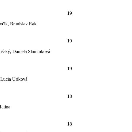
19
včík, Branislav Rak
19
išský, Daniela Slaminková
19
 Lucia Uríková
18
Hatina
18