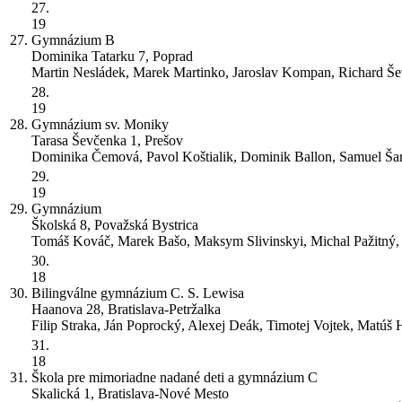
27.
19
27.
Gymnázium
B
Dominika Tatarku 7, Poprad
Martin Nesládek, Marek Martinko, Jaroslav Kompan, Richard Še
28.
19
28.
Gymnázium sv. Moniky
Tarasa Ševčenka 1, Prešov
Dominika Čemová, Pavol Koštialik, Dominik Ballon, Samuel Šar
29.
19
29.
Gymnázium
Školská 8, Považská Bystrica
Tomáš Kováč, Marek Bašo, Maksym Slivinskyi, Michal Pažitný,
30.
18
30.
Bilingválne gymnázium C. S. Lewisa
Haanova 28, Bratislava-Petržalka
Filip Straka, Ján Poprocký, Alexej Deák, Timotej Vojtek, Matúš 
31.
18
31.
Škola pre mimoriadne nadané deti a gymnázium
C
Skalická 1, Bratislava-Nové Mesto