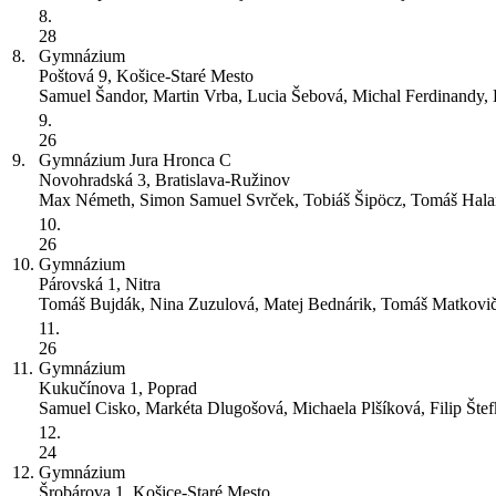
8.
28
8.
Gymnázium
Poštová 9, Košice-Staré Mesto
Samuel Šandor, Martin Vrba, Lucia Šebová, Michal Ferdinandy,
9.
26
9.
Gymnázium Jura Hronca
C
Novohradská 3, Bratislava-Ružinov
Max Németh, Simon Samuel Svrček, Tobiáš Šipöcz, Tomáš Hala
10.
26
10.
Gymnázium
Párovská 1, Nitra
Tomáš Bujdák, Nina Zuzulová, Matej Bednárik, Tomáš Matkov
11.
26
11.
Gymnázium
Kukučínova 1, Poprad
Samuel Cisko, Markéta Dlugošová, Michaela Plšíková, Filip Štef
12.
24
12.
Gymnázium
Šrobárova 1, Košice-Staré Mesto