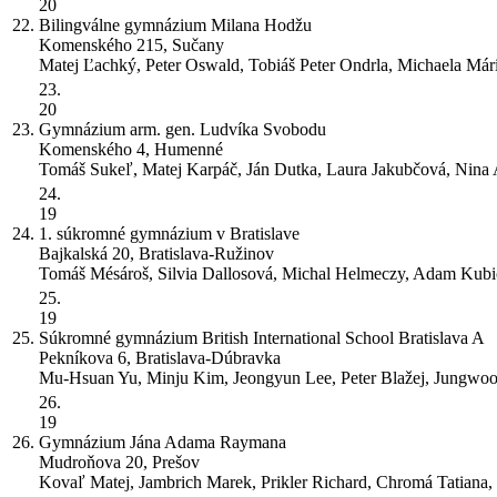
20
22.
Bilingválne gymnázium Milana Hodžu
Komenského 215, Sučany
Matej Ľachký, Peter Oswald, Tobiáš Peter Ondrla, Michaela Már
23.
20
23.
Gymnázium arm. gen. Ludvíka Svobodu
Komenského 4, Humenné
Tomáš Sukeľ, Matej Karpáč, Ján Dutka, Laura Jakubčová, Nina
24.
19
24.
1. súkromné gymnázium v Bratislave
Bajkalská 20, Bratislava-Ružinov
Tomáš Mésároš, Silvia Dallosová, Michal Helmeczy, Adam Kubi
25.
19
25.
Súkromné gymnázium British International School Bratislava
A
Pekníkova 6, Bratislava-Dúbravka
Mu-Hsuan Yu, Minju Kim, Jeongyun Lee, Peter Blažej, Jungwo
26.
19
26.
Gymnázium Jána Adama Raymana
Mudroňova 20, Prešov
Kovaľ Matej, Jambrich Marek, Prikler Richard, Chromá Tatiana