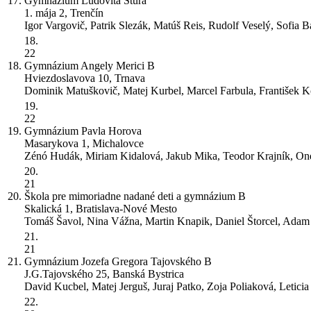
17.
Gymnázium Ľudovíta Štúra
1. mája 2, Trenčín
Igor Vargovič, Patrik Slezák, Matúš Reis, Rudolf Veselý, Sofia 
18.
22
18.
Gymnázium Angely Merici
B
Hviezdoslavova 10, Trnava
Dominik Matuškovič, Matej Kurbel, Marcel Farbula, František K
19.
22
19.
Gymnázium Pavla Horova
Masarykova 1, Michalovce
Zénó Hudák, Miriam Kidalová, Jakub Mika, Teodor Krajník, On
20.
21
20.
Škola pre mimoriadne nadané deti a gymnázium
B
Skalická 1, Bratislava-Nové Mesto
Tomáš Šavol, Nina Vážna, Martin Knapik, Daniel Štorcel, Ada
21.
21
21.
Gymnázium Jozefa Gregora Tajovského
B
J.G.Tajovského 25, Banská Bystrica
David Kucbel, Matej Jerguš, Juraj Patko, Zoja Poliaková, Letici
22.