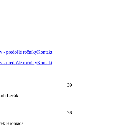
v - predošlé ročníky
Kontakt
v - predošlé ročníky
Kontakt
39
kub Lecák
36
arek Hromada