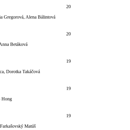
20
ia Gregorová, Alena Bálintová
20
 Anna Betáková
19
ca, Dorotka Takáčová
19
o Hong
19
, Farkašovský Matúš