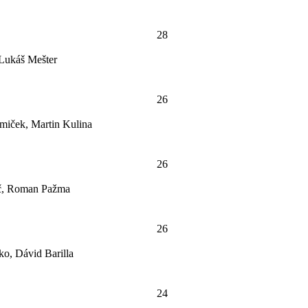
28
 Lukáš Mešter
26
miček, Martin Kulina
26
ič, Roman Pažma
26
ko, Dávid Barilla
24