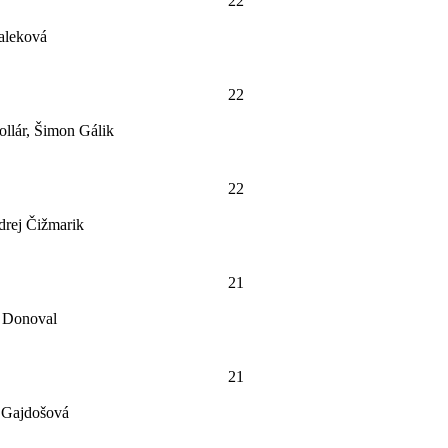
22
Baleková
22
ollár, Šimon Gálik
22
drej Čižmarik
21
m Donoval
21
a Gajdošová