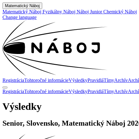
Matematický Náboj
Matematický Náboj
Fyzikálny Náboj
Náboj Junior
Chemický Náboj
Change language
Registrácia
Tohtoročné informácie
Výsledky
Pravidlá
Tímy
Archív
Archí
Registrácia
Tohtoročné informácie
Výsledky
Pravidlá
Tímy
Archív
Archí
Výsledky
Senior, Slovensko, Matematický Náboj 202