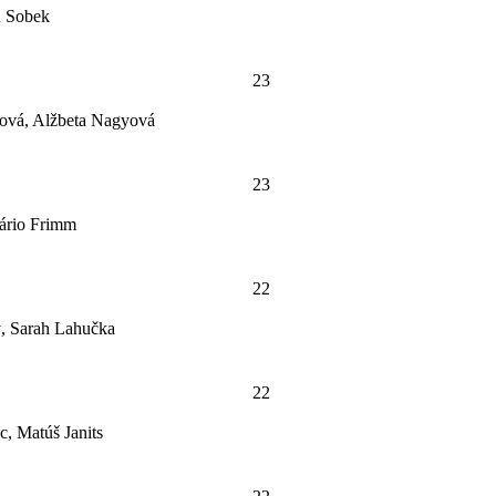
n Sobek
23
ová, Alžbeta Nagyová
23
Mário Frimm
22
ý, Sarah Lahučka
22
, Matúš Janits