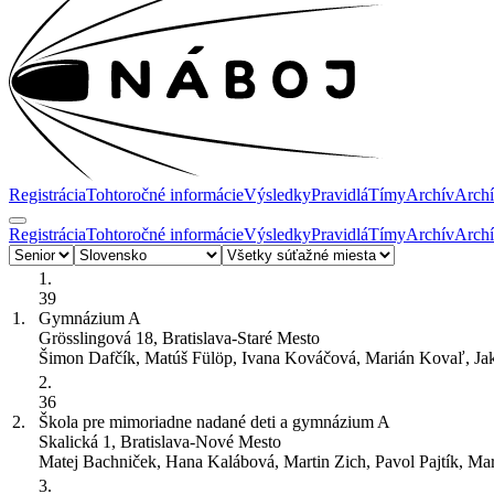
Registrácia
Tohtoročné informácie
Výsledky
Pravidlá
Tímy
Archív
Archí
Registrácia
Tohtoročné informácie
Výsledky
Pravidlá
Tímy
Archív
Archí
1.
39
1.
Gymnázium
A
Grösslingová 18, Bratislava-Staré Mesto
Šimon Dafčík, Matúš Fülöp, Ivana Kováčová, Marián Kovaľ, Ja
2.
36
2.
Škola pre mimoriadne nadané deti a gymnázium
A
Skalická 1, Bratislava-Nové Mesto
Matej Bachniček, Hana Kalábová, Martin Zich, Pavol Pajtík, M
3.