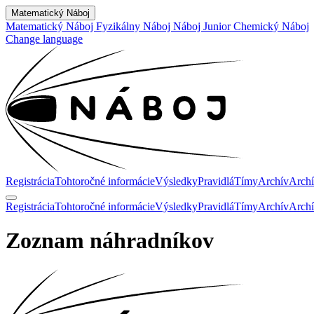
Matematický Náboj
Matematický Náboj
Fyzikálny Náboj
Náboj Junior
Chemický Náboj
Change language
Registrácia
Tohtoročné informácie
Výsledky
Pravidlá
Tímy
Archív
Archí
Registrácia
Tohtoročné informácie
Výsledky
Pravidlá
Tímy
Archív
Archí
Zoznam náhradníkov