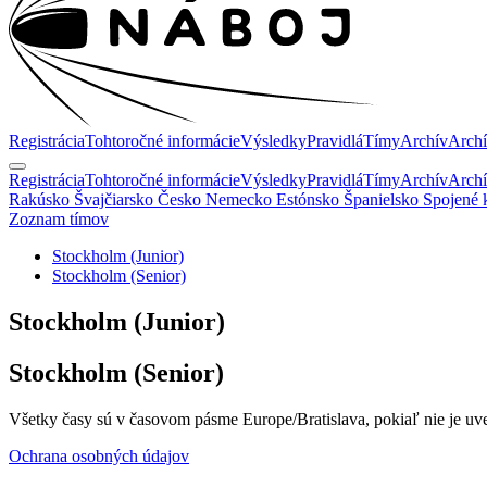
Registrácia
Tohtoročné informácie
Výsledky
Pravidlá
Tímy
Archív
Archí
Registrácia
Tohtoročné informácie
Výsledky
Pravidlá
Tímy
Archív
Archí
Rakúsko
Švajčiarsko
Česko
Nemecko
Estónsko
Španielsko
Spojené 
Zoznam tímov
Stockholm (Junior)
Stockholm (Senior)
Stockholm
(Junior)
Stockholm
(Senior)
Všetky časy sú v časovom pásme Europe/Bratislava, pokiaľ nie je uv
Ochrana osobných údajov