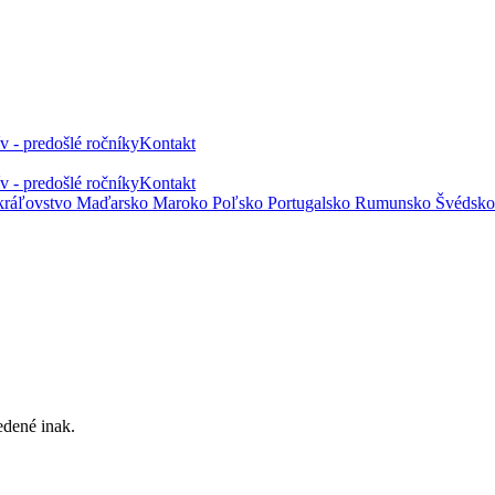
v - predošlé ročníky
Kontakt
v - predošlé ročníky
Kontakt
kráľovstvo
Maďarsko
Maroko
Poľsko
Portugalsko
Rumunsko
Švédsk
edené inak.