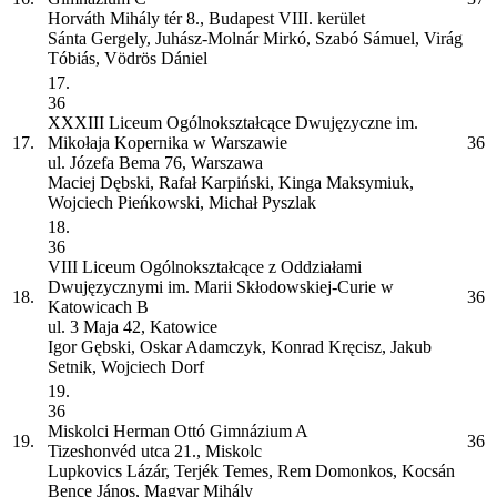
Horváth Mihály tér 8., Budapest VIII. kerület
Sánta Gergely, Juhász-Molnár Mirkó, Szabó Sámuel, Virág
Tóbiás, Vödrös Dániel
17.
36
XXXIII Liceum Ogólnokształcące Dwujęzyczne im.
17.
Mikołaja Kopernika w Warszawie
36
ul. Józefa Bema 76, Warszawa
Maciej Dębski, Rafał Karpiński, Kinga Maksymiuk,
Wojciech Pieńkowski, Michał Pyszlak
18.
36
VIII Liceum Ogólnokształcące z Oddziałami
Dwujęzycznymi im. Marii Skłodowskiej-Curie w
18.
36
Katowicach
B
ul. 3 Maja 42, Katowice
Igor Gębski, Oskar Adamczyk, Konrad Kręcisz, Jakub
Setnik, Wojciech Dorf
19.
36
Miskolci Herman Ottó Gimnázium
A
19.
36
Tizeshonvéd utca 21., Miskolc
Lupkovics Lázár, Terjék Temes, Rem Domonkos, Kocsán
Bence János, Magyar Mihály