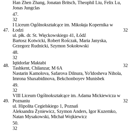
Han Zhen Zhang, Jonatan Britsch, Theophil Liu, Felix Lu,
Jonas Jungclas
47.
32
I Liceum Ogólnokształcące im. Mikołaja Kopernika w
47.
Łodzi
32
ul. płk. dr. St. Więckowskiego 41, Łódź
Bartosz Kotwicki, Robert Rośczak, Maria Janyska,
Grzegorz Rudnicki, Szymon Sokołowski
48.
32
Iqtidorlar Maktabi
48.
32
Tashkent, Chilanzar, M 6A
Nastarin Kamolova, Safarova Dilnura, Yo'ldosheva Nihola,
Imrona Shaxabidinova, Bekchonboyev Munisbek
49.
32
VIII Liceum Ogólnokształcące im. Adama Mickiewicza w
49.
Poznaniu
32
ul. Hipolita Cegielskiego 1, Poznań
Aleksandra Żyniewicz, Szymon Anders, Igor Kuzemko,
Natan Mysakowski, Michał Wojkiewicz
50.
32