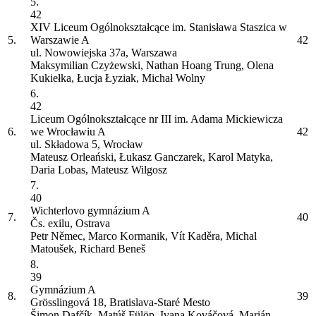
5.
42
XIV Liceum Ogólnokształcące im. Stanisława Staszica w
5.
Warszawie
A
42
ul. Nowowiejska 37a, Warszawa
Maksymilian Czyżewski, Nathan Hoang Trung, Olena
Kukiełka, Łucja Łyziak, Michał Wolny
6.
42
Liceum Ogólnokształcące nr III im. Adama Mickiewicza
6.
we Wrocławiu
A
42
ul. Składowa 5, Wrocław
Mateusz Orleański, Łukasz Ganczarek, Karol Matyka,
Daria Lobas, Mateusz Wilgosz
7.
40
Wichterlovo gymnázium
A
7.
40
Čs. exilu, Ostrava
Petr Němec, Marco Kormanik, Vít Kaděra, Michal
Matoušek, Richard Beneš
8.
39
Gymnázium
A
8.
39
Grösslingová 18, Bratislava-Staré Mesto
Šimon Dafčík, Matúš Fülöp, Ivana Kováčová, Marián