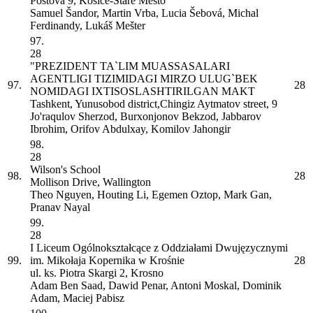
Poštová 9, Košice-Staré Mesto
Samuel Šandor, Martin Vrba, Lucia Šebová, Michal
Ferdinandy, Lukáš Mešter
97.
28
"PREZIDENT TA`LIM MUASSASALARI
AGENTLIGI TIZIMIDAGI MIRZO ULUG`BEK
97.
28
NOMIDAGI IXTISOSLASHTIRILGAN MAKT
Tashkent, Yunusobod district,Chingiz Aytmatov street, 9
Jo'raqulov Sherzod, Burxonjonov Bekzod, Jabbarov
Ibrohim, Orifov Abdulxay, Komilov Jahongir
98.
28
Wilson's School
98.
28
Mollison Drive, Wallington
Theo Nguyen, Houting Li, Egemen Oztop, Mark Gan,
Pranav Nayal
99.
28
I Liceum Ogólnokształcące z Oddziałami Dwujęzycznymi
99.
im. Mikołaja Kopernika w Krośnie
28
ul. ks. Piotra Skargi 2, Krosno
Adam Ben Saad, Dawid Penar, Antoni Moskal, Dominik
Adam, Maciej Pabisz