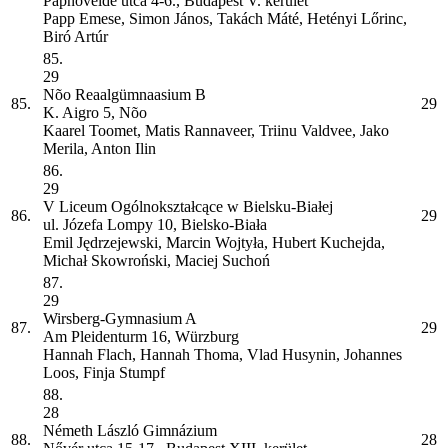
Papnövelde utca 4-6., Budapest V. kerület
Papp Emese, Simon János, Takách Máté, Hetényi Lőrinc,
Biró Artúr
85.
29
Nõo Reaalgümnaasium
B
85.
29
K. Aigro 5, Nõo
Kaarel Toomet, Matis Rannaveer, Triinu Valdvee, Jako
Merila, Anton Ilin
86.
29
V Liceum Ogólnokształcące w Bielsku-Białej
86.
29
ul. Józefa Lompy 10, Bielsko-Biała
Emil Jędrzejewski, Marcin Wojtyła, Hubert Kuchejda,
Michał Skowroński, Maciej Suchoń
87.
29
Wirsberg-Gymnasium
A
87.
29
Am Pleidenturm 16, Würzburg
Hannah Flach, Hannah Thoma, Vlad Husynin, Johannes
Loos, Finja Stumpf
88.
28
Németh László Gimnázium
88.
28