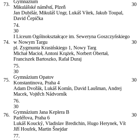
Gymnázium
73.
30
Mikulášské náměstí, Plzeň
Jan Dubišár, Mikuláš Ungr, Lukáš Vítek, Jakub Toupal,
David Čepička
74.
30
I Liceum Ogólnokształcące im. Seweryna Goszczyńskiego
74.
w Nowym Targu
30
pl. Zygmunta Krasińskiego 1, Nowy Targ
Michał Macioł, Antoni Krążek, Norbert Obertał,
Franciszek Bartoszko, Rafał Duraj
75.
30
Gymnázium Opatov
75.
30
Konstantinova, Praha 4
Adam Dvořák, Lukáš Komín, David Laušman, Andrej
Macek, Vojtěch Nádvorník
76.
30
Gymnázium Jana Keplera
B
76.
30
Parléřova, Praha 6
Lukáš Koucký, Vladislav Bredichin, Hugo Herynek, Vít
Jiří Houfek, Martin Šnejdar
77.