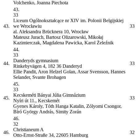
Volchenko, Joanna Piechota
43.
33
Liceum Ogólnokształcące nr XIV im. Polonii Belgijskiej
43.
we Wrocławiu
33
al. Aleksandra Brücknera 10, Wrocław
Mateusz Jurach, Bartosz Olizarowski, Mikołaj
Kazimierczak, Magdalena Pawicka, Karol Żeleźnik
44.
33
Danderyds gymnasium
44.
33
Rinkebyvägen 4, 182 36 Danderyd
Ellie Pandit, Aron Helzel Golan, Assar Svensson, Hannes
Selander, Svante Brohagen
45.
33
Kecskeméti Bányai Júlia Gimnázium
45.
33
Nyíri út 11., Kecskemét
Gyenes Károly, Tóth Hanga Katalin, Zólyomi Csongor,
Bíró György András, Simity Zorán
46.
32
Christianeum
A
46.
32
Otto-Ernst-Straße 34, 22605 Hamburg