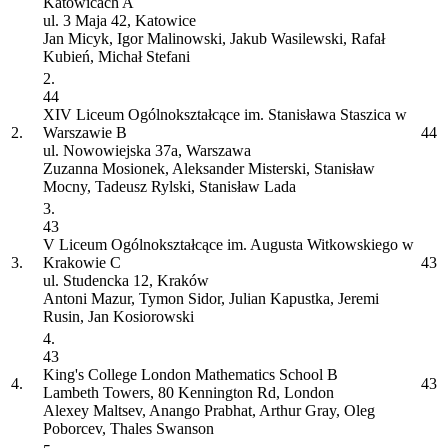
Katowicach
A
ul. 3 Maja 42, Katowice
Jan Micyk, Igor Malinowski, Jakub Wasilewski, Rafał
Kubień, Michał Stefani
2.
44
XIV Liceum Ogólnokształcące im. Stanisława Staszica w
2.
Warszawie
B
44
ul. Nowowiejska 37a, Warszawa
Zuzanna Mosionek, Aleksander Misterski, Stanisław
Mocny, Tadeusz Rylski, Stanisław Lada
3.
43
V Liceum Ogólnokształcące im. Augusta Witkowskiego w
3.
Krakowie
C
43
ul. Studencka 12, Kraków
Antoni Mazur, Tymon Sidor, Julian Kapustka, Jeremi
Rusin, Jan Kosiorowski
4.
43
King's College London Mathematics School
B
4.
43
Lambeth Towers, 80 Kennington Rd, London
Alexey Maltsev, Anango Prabhat, Arthur Gray, Oleg
Poborcev, Thales Swanson