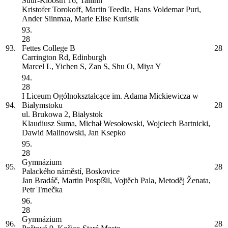
Suur-Kloostri 16, Tallinn
Kristofer Torokoff, Martin Teedla, Hans Voldemar Puri,
Ander Siinmaa, Marie Elise Kuristik
93.
28
93.
Fettes College
B
28
Carrington Rd, Edinburgh
Marcel L, Yichen S, Zan S, Shu O, Miya Y
94.
28
I Liceum Ogólnokształcące im. Adama Mickiewicza w
94.
Białymstoku
28
ul. Brukowa 2, Białystok
Klaudiusz Suma, Michał Wesołowski, Wojciech Bartnicki,
Dawid Malinowski, Jan Ksepko
95.
28
Gymnázium
95.
28
Palackého náměstí, Boskovice
Jan Bradáč, Martin Pospíšil, Vojtěch Pala, Metoděj Ženata,
Petr Trnečka
96.
28
Gymnázium
96.
28