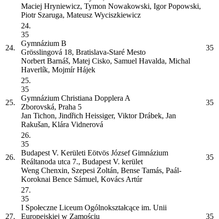
Maciej Hryniewicz, Tymon Nowakowski, Igor Popowski,
Piotr Szaruga, Mateusz Wyciszkiewicz
24.
35
Gymnázium
B
24.
35
Grösslingová 18, Bratislava-Staré Mesto
Norbert Barnáš, Matej Cisko, Samuel Havalda, Michal
Haverlík, Mojmír Hájek
25.
35
Gymnázium Christiana Dopplera
A
25.
35
Zborovská, Praha 5
Jan Tichon, Jindřich Heissiger, Viktor Drábek, Jan
Rakušan, Klára Vidnerová
26.
35
Budapest V. Kerületi Eötvös József Gimnázium
26.
35
Reáltanoda utca 7., Budapest V. kerület
Weng Chenxin, Szepesi Zoltán, Bense Tamás, Paál-
Koroknai Bence Sámuel, Kovács Artúr
27.
35
I Społeczne Liceum Ogólnokształcące im. Unii
27.
Europejskiej w Zamościu
35