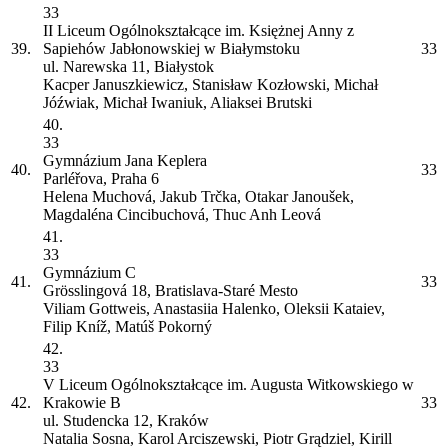
33
II Liceum Ogólnokształcące im. Księżnej Anny z
39.
Sapiehów Jabłonowskiej w Białymstoku
33
ul. Narewska 11, Białystok
Kacper Januszkiewicz, Stanisław Kozłowski, Michał
Jóźwiak, Michał Iwaniuk, Aliaksei Brutski
40.
33
Gymnázium Jana Keplera
40.
33
Parléřova, Praha 6
Helena Muchová, Jakub Trčka, Otakar Janoušek,
Magdaléna Cincibuchová, Thuc Anh Leová
41.
33
Gymnázium
C
41.
33
Grösslingová 18, Bratislava-Staré Mesto
Viliam Gottweis, Anastasiia Halenko, Oleksii Kataiev,
Filip Kníž, Matúš Pokorný
42.
33
V Liceum Ogólnokształcące im. Augusta Witkowskiego w
42.
Krakowie
B
33
ul. Studencka 12, Kraków
Natalia Sosna, Karol Arciszewski, Piotr Grądziel, Kirill