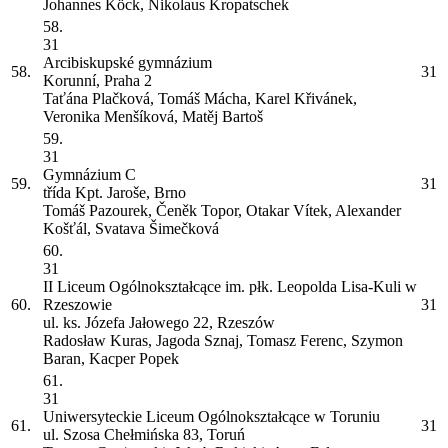
Johannes Köck, Nikolaus Kropatschek
58.
31
Arcibiskupské gymnázium
58.
31
Korunní, Praha 2
Taťána Plačková, Tomáš Mácha, Karel Křivánek,
Veronika Menšíková, Matěj Bartoš
59.
31
Gymnázium
C
59.
31
třída Kpt. Jaroše, Brno
Tomáš Pazourek, Čeněk Topor, Otakar Vítek, Alexander
Košťál, Svatava Šimečková
60.
31
II Liceum Ogólnokształcące im. płk. Leopolda Lisa-Kuli w
60.
Rzeszowie
31
ul. ks. Józefa Jałowego 22, Rzeszów
Radosław Kuras, Jagoda Sznaj, Tomasz Ferenc, Szymon
Baran, Kacper Popek
61.
31
Uniwersyteckie Liceum Ogólnokształcące w Toruniu
61.
31
ul. Szosa Chełmińska 83, Toruń