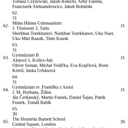
Tomasz Czyżewski, Jakub Rokicki, Artur Falenta,
Franciszek Aleksandrowicz, Jakub Bobiński
62.
31
Miina Härma Gümnaasium
62.
31
J. Tõnissoni 3, Tartu
Sherkhan Torekhanov, Nurkhan Torekhanov, Uku Nael,
Uku Märt Raasik, Tinto Kuusk
63.
31
Gymnázium
B
63.
31
Alejová 1, Košice-Juh
Oliver Seman, Michal Vodička, Eva Krajčiová, Boris
Köröš, Janka Urbánová
64.
31
Gymnázium sv. Františka z Assisi
64.
31
J. M. Hurbana, Žilina
Ján Čerňanský, Martin Franek, Daniel Šujan, Patrik
Franek, Tomáš Babík
65.
30
The Henrietta Barnett School
65.
30
Central Square, London