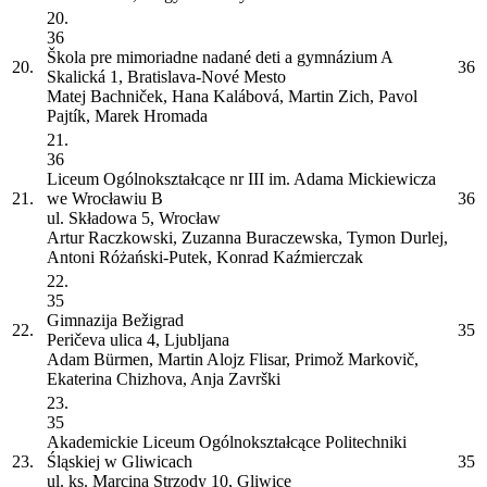
20.
36
Škola pre mimoriadne nadané deti a gymnázium
A
20.
36
Skalická 1, Bratislava-Nové Mesto
Matej Bachniček, Hana Kalábová, Martin Zich, Pavol
Pajtík, Marek Hromada
21.
36
Liceum Ogólnokształcące nr III im. Adama Mickiewicza
21.
we Wrocławiu
B
36
ul. Składowa 5, Wrocław
Artur Raczkowski, Zuzanna Buraczewska, Tymon Durlej,
Antoni Różański-Putek, Konrad Kaźmierczak
22.
35
Gimnazija Bežigrad
22.
35
Peričeva ulica 4, Ljubljana
Adam Bürmen, Martin Alojz Flisar, Primož Markovič,
Ekaterina Chizhova, Anja Završki
23.
35
Akademickie Liceum Ogólnokształcące Politechniki
23.
Śląskiej w Gliwicach
35
ul. ks. Marcina Strzody 10, Gliwice