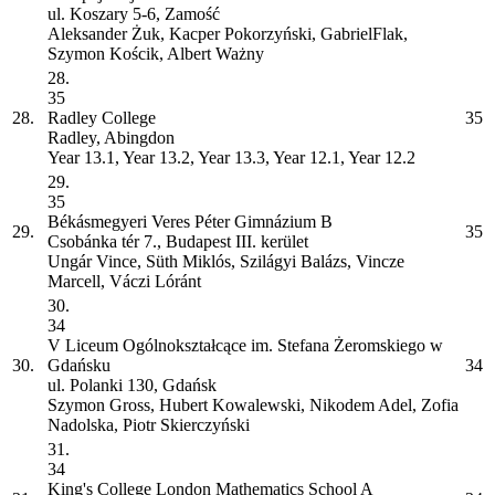
ul. Koszary 5-6, Zamość
Aleksander Żuk, Kacper Pokorzyński, GabrielFlak,
Szymon Kościk, Albert Ważny
28.
35
28.
Radley College
35
Radley, Abingdon
Year 13.1, Year 13.2, Year 13.3, Year 12.1, Year 12.2
29.
35
Békásmegyeri Veres Péter Gimnázium
B
29.
35
Csobánka tér 7., Budapest III. kerület
Ungár Vince, Süth Miklós, Szilágyi Balázs, Vincze
Marcell, Váczi Lóránt
30.
34
V Liceum Ogólnokształcące im. Stefana Żeromskiego w
30.
Gdańsku
34
ul. Polanki 130, Gdańsk
Szymon Gross, Hubert Kowalewski, Nikodem Adel, Zofia
Nadolska, Piotr Skierczyński
31.
34
King's College London Mathematics School
A