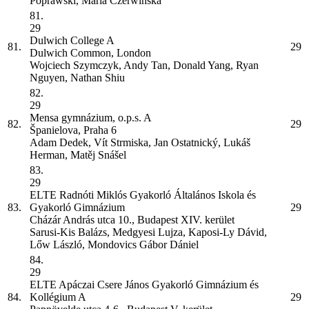
Poprawski, Maria Czerwińska
81.
29
Dulwich College
A
81.
29
Dulwich Common, London
Wojciech Szymczyk, Andy Tan, Donald Yang, Ryan
Nguyen, Nathan Shiu
82.
29
Mensa gymnázium, o.p.s.
A
82.
29
Španielova, Praha 6
Adam Dedek, Vít Strmiska, Jan Ostatnický, Lukáš
Herman, Matěj Snášel
83.
29
ELTE Radnóti Miklós Gyakorló Általános Iskola és
83.
Gyakorló Gimnázium
29
Cházár András utca 10., Budapest XIV. kerület
Sarusi-Kis Balázs, Medgyesi Lujza, Kaposi-Ly Dávid,
Lőw László, Mondovics Gábor Dániel
84.
29
ELTE Apáczai Csere János Gyakorló Gimnázium és
84.
Kollégium
A
29