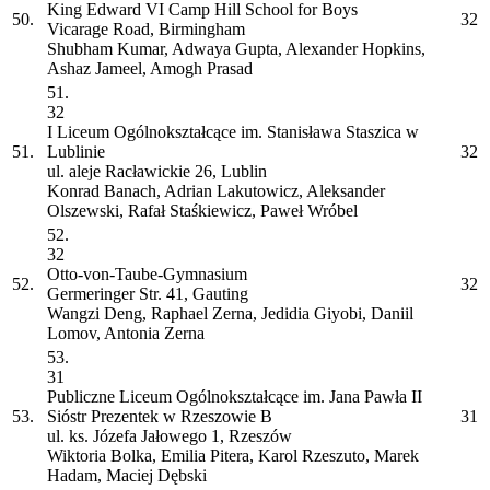
King Edward VI Camp Hill School for Boys
50.
32
Vicarage Road, Birmingham
Shubham Kumar, Adwaya Gupta, Alexander Hopkins,
Ashaz Jameel, Amogh Prasad
51.
32
I Liceum Ogólnokształcące im. Stanisława Staszica w
51.
Lublinie
32
ul. aleje Racławickie 26, Lublin
Konrad Banach, Adrian Lakutowicz, Aleksander
Olszewski, Rafał Staśkiewicz, Paweł Wróbel
52.
32
Otto-von-Taube-Gymnasium
52.
32
Germeringer Str. 41, Gauting
Wangzi Deng, Raphael Zerna, Jedidia Giyobi, Daniil
Lomov, Antonia Zerna
53.
31
Publiczne Liceum Ogólnokształcące im. Jana Pawła II
53.
Sióstr Prezentek w Rzeszowie
B
31
ul. ks. Józefa Jałowego 1, Rzeszów
Wiktoria Bolka, Emilia Pitera, Karol Rzeszuto, Marek
Hadam, Maciej Dębski