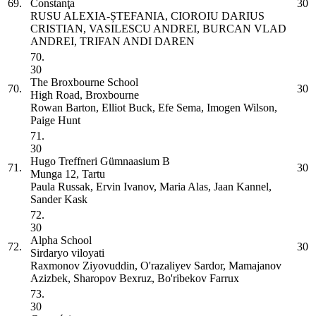
69.
Constanţa
30
RUSU ALEXIA-ȘTEFANIA, CIOROIU DARIUS
CRISTIAN, VASILESCU ANDREI, BURCAN VLAD
ANDREI, TRIFAN ANDI DAREN
70.
30
The Broxbourne School
70.
30
High Road, Broxbourne
Rowan Barton, Elliot Buck, Efe Sema, Imogen Wilson,
Paige Hunt
71.
30
Hugo Treffneri Gümnaasium
B
71.
30
Munga 12, Tartu
Paula Russak, Ervin Ivanov, Maria Alas, Jaan Kannel,
Sander Kask
72.
30
Alpha School
72.
30
Sirdaryo viloyati
Raxmonov Ziyovuddin, O'razaliyev Sardor, Mamajanov
Azizbek, Sharopov Bexruz, Bo'ribekov Farrux
73.
30