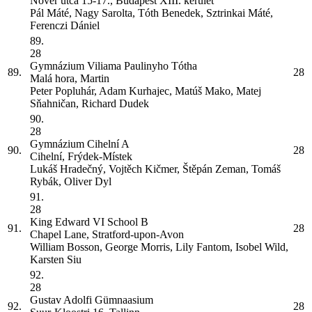
Nővér utca 15-17., Budapest XIII. kerület
Pál Máté, Nagy Sarolta, Tóth Benedek, Sztrinkai Máté,
Ferenczi Dániel
89.
28
Gymnázium Viliama Paulinyho Tótha
89.
28
Malá hora, Martin
Peter Popluhár, Adam Kurhajec, Matúš Mako, Matej
Sňahničan, Richard Dudek
90.
28
Gymnázium Cihelní
A
90.
28
Cihelní, Frýdek-Místek
Lukáš Hradečný, Vojtěch Kičmer, Štěpán Zeman, Tomáš
Rybák, Oliver Dyl
91.
28
King Edward VI School
B
91.
28
Chapel Lane, Stratford-upon-Avon
William Bosson, George Morris, Lily Fantom, Isobel Wild,
Karsten Siu
92.
28
Gustav Adolfi Gümnaasium
92.
28