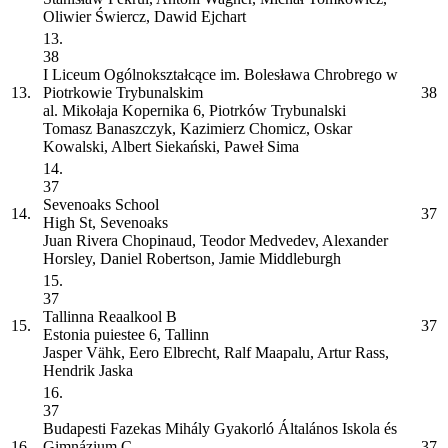
Oliwier Świercz, Dawid Ejchart
13.
38
I Liceum Ogólnokształcące im. Bolesława Chrobrego w
13.
Piotrkowie Trybunalskim
38
al. Mikołaja Kopernika 6, Piotrków Trybunalski
Tomasz Banaszczyk, Kazimierz Chomicz, Oskar
Kowalski, Albert Siekański, Paweł Sima
14.
37
Sevenoaks School
14.
37
High St, Sevenoaks
Juan Rivera Chopinaud, Teodor Medvedev, Alexander
Horsley, Daniel Robertson, Jamie Middleburgh
15.
37
Tallinna Reaalkool
B
15.
37
Estonia puiestee 6, Tallinn
Jasper Vähk, Eero Elbrecht, Ralf Maapalu, Artur Rass,
Hendrik Jaska
16.
37
Budapesti Fazekas Mihály Gyakorló Általános Iskola és
16.
Gimnázium
C
37