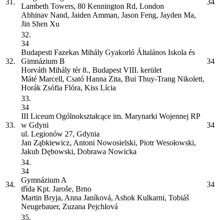
31.
34
Lambeth Towers, 80 Kennington Rd, London
Abhinav Nand, Jaiden Amman, Jason Feng, Jayden Ma,
Jin Shen Xu
32.
34
Budapesti Fazekas Mihály Gyakorló Általános Iskola és
32.
Gimnázium
B
34
Horváth Mihály tér 8., Budapest VIII. kerület
Máté Marcell, Csató Hanna Zita, Bui Thuy-Trang Nikolett,
Horák Zsófia Flóra, Kiss Lícia
33.
34
III Liceum Ogólnokształcące im. Marynarki Wojennej RP
33.
w Gdyni
34
ul. Legionów 27, Gdynia
Jan Ząbkiewicz, Antoni Nowosielski, Piotr Wesołowski,
Jakub Dębowski, Dobrawa Nowicka
34.
34
Gymnázium
A
34.
34
třída Kpt. Jaroše, Brno
Martin Bryja, Anna Janíková, Ashok Kulkarni, Tobiáš
Neugebauer, Zuzana Pejchlová
35.