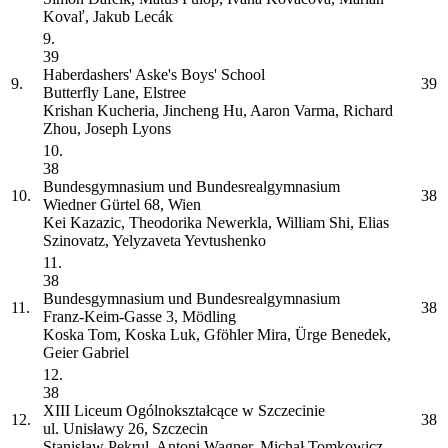
Kovaľ, Jakub Lecák
9.
39
Haberdashers' Aske's Boys' School
9.
39
Butterfly Lane, Elstree
Krishan Kucheria, Jincheng Hu, Aaron Varma, Richard
Zhou, Joseph Lyons
10.
38
Bundesgymnasium und Bundesrealgymnasium
10.
38
Wiedner Gürtel 68, Wien
Kei Kazazic, Theodorika Newerkla, William Shi, Elias
Szinovatz, Yelyzaveta Yevtushenko
11.
38
Bundesgymnasium und Bundesrealgymnasium
11.
38
Franz-Keim-Gasse 3, Mödling
Koska Tom, Koska Luk, Gföhler Mira, Ürge Benedek,
Geier Gabriel
12.
38
XIII Liceum Ogólnokształcące w Szczecinie
12.
38
ul. Unisławy 26, Szczecin
Stanisław Pekrul, Antoni Wagner, Michał Tomkowicz,