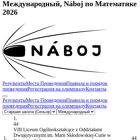
Международный, Náboj по Математике
2026
Результаты
Места Проведения
Правила и порядок
проведения
Регистрация на олимпиаду
Контакты
Результаты
Места Проведения
Правила и порядок
проведения
Регистрация на олимпиаду
Контакты
1.
44
VIII Liceum Ogólnokształcące z Oddziałami
Dwujęzycznymi im. Marii Skłodowskiej-Curie w
1.
44