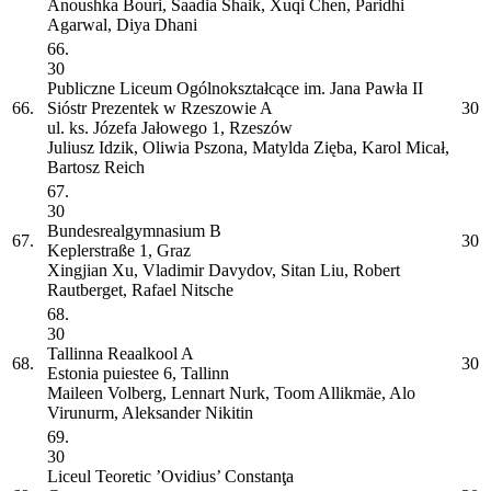
Anoushka Bouri, Saadia Shaik, Xuqi Chen, Paridhi
Agarwal, Diya Dhani
66.
30
Publiczne Liceum Ogólnokształcące im. Jana Pawła II
66.
Sióstr Prezentek w Rzeszowie
A
30
ul. ks. Józefa Jałowego 1, Rzeszów
Juliusz Idzik, Oliwia Pszona, Matylda Zięba, Karol Micał,
Bartosz Reich
67.
30
Bundesrealgymnasium
B
67.
30
Keplerstraße 1, Graz
Xingjian Xu, Vladimir Davydov, Sitan Liu, Robert
Rautberget, Rafael Nitsche
68.
30
Tallinna Reaalkool
A
68.
30
Estonia puiestee 6, Tallinn
Maileen Volberg, Lennart Nurk, Toom Allikmäe, Alo
Virunurm, Aleksander Nikitin
69.
30
Liceul Teoretic ’Ovidius’ Constanţa