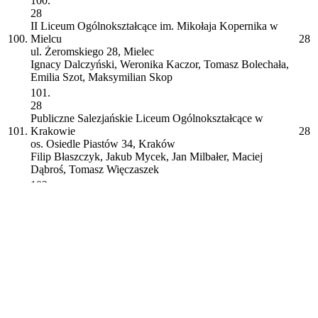
100.
28
II Liceum Ogólnokształcące im. Mikołaja Kopernika w
100.
Mielcu
28
ul. Żeromskiego 28, Mielec
Ignacy Dalczyński, Weronika Kaczor, Tomasz Bolechała,
Emilia Szot, Maksymilian Skop
101.
28
Publiczne Salezjańskie Liceum Ogólnokształcące w
101.
Krakowie
28
os. Osiedle Piastów 34, Kraków
Filip Błaszczyk, Jakub Mycek, Jan Milbałer, Maciej
Dąbroś, Tomasz Więczaszek
102.
28
III Liceum Ogólnokształcące im. Adama Mickiewicza w
102.
Katowicach
28
ul. Adama Mickiewicza 11, Katowice
Jan Klimek, Sara Cembrowska, Jakub Balawajder, Miłosz
Wilk, Remigiusz Gregorczyk
103.
28
Smíchovská SPŠ a gymnázium
103.
28
Preslova, Praha 5