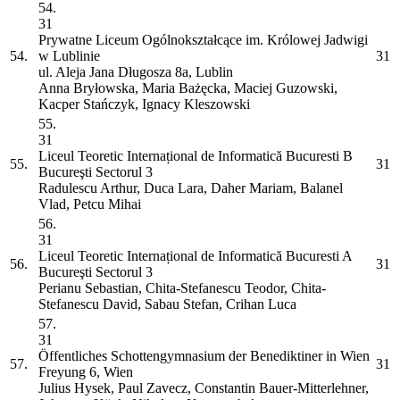
54.
31
Prywatne Liceum Ogólnokształcące im. Królowej Jadwigi
54.
w Lublinie
31
ul. Aleja Jana Długosza 8a, Lublin
Anna Bryłowska, Maria Bażęcka, Maciej Guzowski,
Kacper Stańczyk, Ignacy Kleszowski
55.
31
Liceul Teoretic Internațional de Informatică Bucuresti
B
55.
31
Bucureşti Sectorul 3
Radulescu Arthur, Duca Lara, Daher Mariam, Balanel
Vlad, Petcu Mihai
56.
31
Liceul Teoretic Internațional de Informatică Bucuresti
A
56.
31
Bucureşti Sectorul 3
Perianu Sebastian, Chita-Stefanescu Teodor, Chita-
Stefanescu David, Sabau Stefan, Crihan Luca
57.
31
Öffentliches Schottengymnasium der Benediktiner in Wien
57.
31
Freyung 6, Wien
Julius Hysek, Paul Zavecz, Constantin Bauer-Mitterlehner,