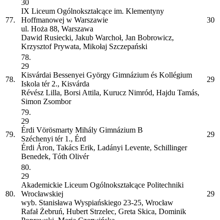
30
IX Liceum Ogólnokształcące im. Klementyny
77.
Hoffmanowej w Warszawie
30
ul. Hoża 88, Warszawa
Dawid Rusiecki, Jakub Warchoł, Jan Bobrowicz,
Krzysztof Prywata, Mikołaj Szczepański
78.
29
Kisvárdai Bessenyei György Gimnázium és Kollégium
78.
29
Iskola tér 2., Kisvárda
Révész Lilla, Borsi Attila, Kurucz Nimród, Hajdu Tamás,
Simon Zsombor
79.
29
Érdi Vörösmarty Mihály Gimnázium
B
79.
29
Széchenyi tér 1., Érd
Érdi Áron, Takács Erik, Ladányi Levente, Schillinger
Benedek, Tóth Olivér
80.
29
Akademickie Liceum Ogólnokształcące Politechniki
80.
Wrocławskiej
29
wyb. Stanisława Wyspiańskiego 23-25, Wrocław
Rafał Żebruń, Hubert Strzelec, Greta Skica, Dominik