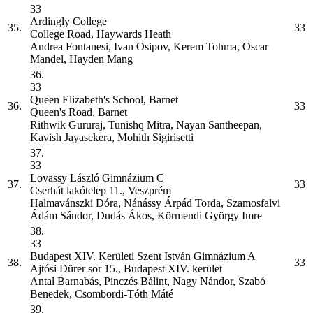
33
Ardingly College
35.
33
College Road, Haywards Heath
Andrea Fontanesi, Ivan Osipov, Kerem Tohma, Oscar
Mandel, Hayden Mang
36.
33
Queen Elizabeth's School, Barnet
36.
33
Queen's Road, Barnet
Rithwik Gururaj, Tunishq Mitra, Nayan Santheepan,
Kavish Jayasekera, Mohith Sigirisetti
37.
33
Lovassy László Gimnázium
C
37.
33
Cserhát lakótelep 11., Veszprém
Halmavánszki Dóra, Nánássy Árpád Torda, Szamosfalvi
Ádám Sándor, Dudás Ákos, Körmendi György Imre
38.
33
Budapest XIV. Kerületi Szent István Gimnázium
A
38.
33
Ajtósi Dürer sor 15., Budapest XIV. kerület
Antal Barnabás, Pinczés Bálint, Nagy Nándor, Szabó
Benedek, Csombordi-Tóth Máté
39.