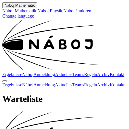
Náboj Mathematik
Náboj Mathematik
Náboj Physik
Náboj Junioren
Change language
Ergebnisse
Náboj
Anmeldung
Aktuelles
Teams
Regeln
Archiv
Kontakt
Ergebnisse
Náboj
Anmeldung
Aktuelles
Teams
Regeln
Archiv
Kontakt
Warteliste