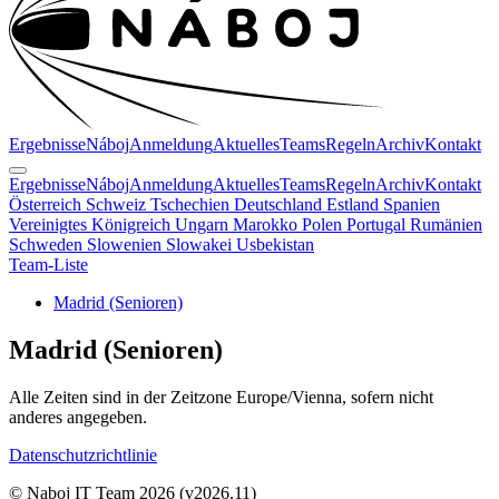
Ergebnisse
Náboj
Anmeldung
Aktuelles
Teams
Regeln
Archiv
Kontakt
Ergebnisse
Náboj
Anmeldung
Aktuelles
Teams
Regeln
Archiv
Kontakt
Österreich
Schweiz
Tschechien
Deutschland
Estland
Spanien
Vereinigtes Königreich
Ungarn
Marokko
Polen
Portugal
Rumänien
Schweden
Slowenien
Slowakei
Usbekistan
Team-Liste
Madrid (Senioren)
Madrid
(Senioren)
Alle Zeiten sind in der Zeitzone Europe/Vienna, sofern nicht
anderes angegeben.
Datenschutzrichtlinie
© Naboj IT Team 2026
(v2026.11)