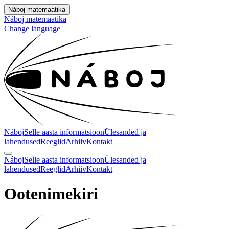
Náboj matemaatika
Náboj matemaatika
Change language
Náboj
Selle aasta informatsioon
Ülesanded ja
lahendused
Reeglid
Arhiiv
Kontakt
Náboj
Selle aasta informatsioon
Ülesanded ja
lahendused
Reeglid
Arhiiv
Kontakt
Ootenimekiri