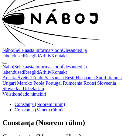
Náboj
Selle aasta informatsioon
Ülesanded ja
lahendused
Reeglid
Arhiiv
Kontakt
Náboj
Selle aasta informatsioon
Ülesanded ja
lahendused
Reeglid
Arhiiv
Kontakt
Austria
Šveits
Tšehhi
Saksamaa
Eesti
Hispaania
Suurbritannia
Ungari
Maroko
Poola
Portugal
Rumeenia
Rootsi
Sloveenia
Slovakkia
Usbekistan
Võistkondade nimekiri
Constanța (Noorem rühm)
Constanța (Vanem rühm)
Constanța
(Noorem rühm)