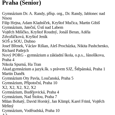
Praha
(Senior)
Gymnázium Dr. A. Randy, přísp. org.,
Dr. Randy, Jablonec nad
Nisou
Filip Hejna, Adam Kladníček, Kryštof Mučica, Martin Gibiš
Gymnázium,
Jateční, Ústí nad Labem
Vojtěch Mišičko, Kryštof Roudný, Jonáš Beran, Adéla
Zdvořáčková, Kryštof Jeník
SOŠ a SOU,
Dubno
Josef Břenek, Václav Rišian, Aleš Procházka, Nikita Pashchenko,
Richard Patlejch
Nový PORG - gymnázium a základní škola, o.p.s.,
Jánošíkova,
Praha 4
Nikola Spurná, Ha Tran
Akad.gymnázium a jazyk.šk. s právem SJZ,
Štěpánská, Praha 1
Martin Daněk
Gymnázium Oty Pavla,
Loučanská, Praha 5
Gymnázium,
Přípotoční, Praha 10
X2, X2, X2, X2, X2
Gymnázium,
Budějovická, Praha 4
Gymnázium,
Nad Štolou, Praha 7
Milan Bohatý, David Horský, Jan Klimpl, Karel Friml, Vojtěch
Mrštný
Gymnázium,
Voděradská, Praha 10