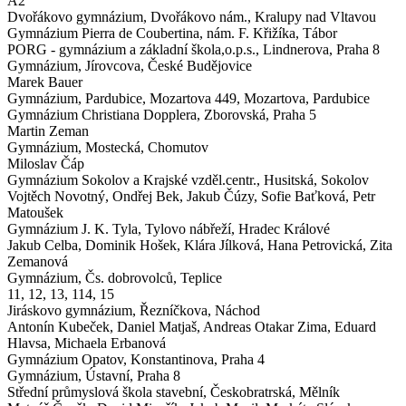
A2
Dvořákovo gymnázium,
Dvořákovo nám., Kralupy nad Vltavou
Gymnázium Pierra de Coubertina,
nám. F. Křižíka, Tábor
PORG - gymnázium a základní škola,o.p.s.,
Lindnerova, Praha 8
Gymnázium,
Jírovcova, České Budějovice
Marek Bauer
Gymnázium, Pardubice, Mozartova 449,
Mozartova, Pardubice
Gymnázium Christiana Dopplera,
Zborovská, Praha 5
Martin Zeman
Gymnázium,
Mostecká, Chomutov
Miloslav Čáp
Gymnázium Sokolov a Krajské vzděl.centr.,
Husitská, Sokolov
Vojtěch Novotný, Ondřej Bek, Jakub Čúzy, Sofie Baťková, Petr
Matoušek
Gymnázium J. K. Tyla,
Tylovo nábřeží, Hradec Králové
Jakub Celba, Dominik Hošek, Klára Jílková, Hana Petrovická, Zita
Zemanová
Gymnázium,
Čs. dobrovolců, Teplice
11, 12, 13, 114, 15
Jiráskovo gymnázium,
Řezníčkova, Náchod
Antonín Kubeček, Daniel Matjaš, Andreas Otakar Zima, Eduard
Hlavsa, Michaela Erbanová
Gymnázium Opatov,
Konstantinova, Praha 4
Gymnázium,
Ústavní, Praha 8
Střední průmyslová škola stavební,
Českobratrská, Mělník