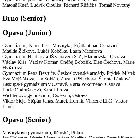
Matouš Kneř, Ludvík Cibulka, Richard Růžička, Tomáš Novotný
Brno
(Senior)
Opava
(Junior)
Gymnázium,
Nám. T. G. Masaryka, Frýdlant nad Ostravicí
Matilda Žídková, Lukáš Kobělka, Laura Macurová
Gymnázium Hladnov a JŠ s právem SJZ,
Hladnovská, Ostrava
Václav Kiša, Václav Komár, Ondřej Bobošík, Elen Čechová, Marie
Hvížďová
Gymnázium Petra Bezruče,
Československé armády, Frýdek-Místek
Eva Mojžíšková, Jan Soldán, Zuzana Pěluchová, Šarlota Pánková
Biskupské gymnázium v Ostravě,
Karla Pokorného, Ostrava
Lucie Ondrušáková, Sára Uhrová
Wichterlovo gymnázium,
Čs. exilu, Ostrava
Viktor Sieja, Štěpán Janas, Marek Horník, Vincenc Eliáš, Viktor
Laník
Opava
(Senior)
Masarykovo gymnázium,
Jičínská, Příbor