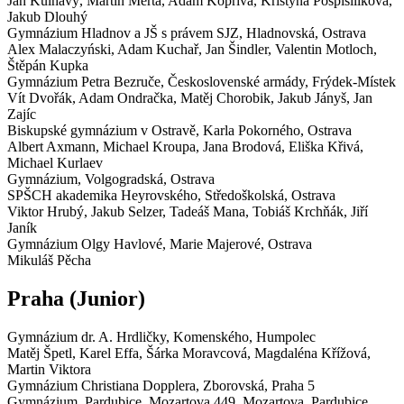
Jan Kulhavý, Martin Merta, Adam Kopřiva, Kristýna Pospišilíková,
Jakub Dlouhý
Gymnázium Hladnov a JŠ s právem SJZ,
Hladnovská, Ostrava
Alex Malaczyński, Adam Kuchař, Jan Šindler, Valentin Motloch,
Štěpán Kupka
Gymnázium Petra Bezruče,
Československé armády, Frýdek-Místek
Vít Dvořák, Adam Ondračka, Matěj Chorobik, Jakub Jányš, Jan
Zajíc
Biskupské gymnázium v Ostravě,
Karla Pokorného, Ostrava
Albert Axmann, Michael Kroupa, Jana Brodová, Eliška Křivá,
Michael Kurlaev
Gymnázium,
Volgogradská, Ostrava
SPŠCH akademika Heyrovského,
Středoškolská, Ostrava
Viktor Hrubý, Jakub Selzer, Tadeáš Mana, Tobiáš Krchňák, Jiří
Janík
Gymnázium Olgy Havlové,
Marie Majerové, Ostrava
Mikuláš Pěcha
Praha
(Junior)
Gymnázium dr. A. Hrdličky,
Komenského, Humpolec
Matěj Špetl, Karel Effa, Šárka Moravcová, Magdaléna Křížová,
Martin Viktora
Gymnázium Christiana Dopplera,
Zborovská, Praha 5
Gymnázium, Pardubice, Mozartova 449,
Mozartova, Pardubice