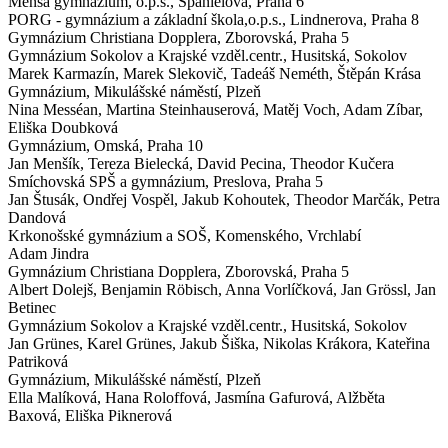
Mensa gymnázium, o.p.s.,
Španielova, Praha 6
PORG - gymnázium a základní škola,o.p.s.,
Lindnerova, Praha 8
Gymnázium Christiana Dopplera,
Zborovská, Praha 5
Gymnázium Sokolov a Krajské vzděl.centr.,
Husitská, Sokolov
Marek Karmazín, Marek Slekovič, Tadeáš Neméth, Štěpán Krása
Gymnázium,
Mikulášské náměstí, Plzeň
Nina Messéan, Martina Steinhauserová, Matěj Voch, Adam Zíbar,
Eliška Doubková
Gymnázium,
Omská, Praha 10
Jan Menšík, Tereza Bielecká, David Pecina, Theodor Kučera
Smíchovská SPŠ a gymnázium,
Preslova, Praha 5
Jan Štusák, Ondřej Vospěl, Jakub Kohoutek, Theodor Marčák, Petra
Dandová
Krkonošské gymnázium a SOŠ,
Komenského, Vrchlabí
Adam Jindra
Gymnázium Christiana Dopplera,
Zborovská, Praha 5
Albert Dolejš, Benjamin Röbisch, Anna Vorlíčková, Jan Grössl, Jan
Betinec
Gymnázium Sokolov a Krajské vzděl.centr.,
Husitská, Sokolov
Jan Grünes, Karel Grünes, Jakub Šiška, Nikolas Krákora, Kateřina
Patriková
Gymnázium,
Mikulášské náměstí, Plzeň
Ella Malíková, Hana Roloffová, Jasmína Gafurová, Alžběta
Baxová, Eliška Piknerová