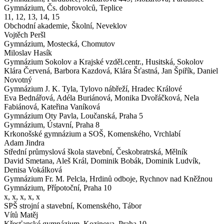
Gymnázium,
Čs. dobrovolců, Teplice
11, 12, 13, 14, 15
Obchodní akademie,
Školní, Neveklov
Vojtěch Peršl
Gymnázium,
Mostecká, Chomutov
Miloslav Hasík
Gymnázium Sokolov a Krajské vzděl.centr.,
Husitská, Sokolov
Klára Červená, Barbora Kazdová, Klára Šťastná, Jan Špiřík, Daniel
Novotný
Gymnázium J. K. Tyla,
Tylovo nábřeží, Hradec Králové
Eva Bednářová, Adéla Buriánová, Monika Dvořáčková, Nela
Fabiánová, Kateřina Vaníková
Gymnázium Oty Pavla,
Loučanská, Praha 5
Gymnázium,
Ústavní, Praha 8
Krkonošské gymnázium a SOŠ,
Komenského, Vrchlabí
Adam Jindra
Střední průmyslová škola stavební,
Českobratrská, Mělník
David Smetana, Aleš Král, Dominik Bobák, Dominik Ludvík,
Denisa Vokálková
Gymnázium Fr. M. Pelcla,
Hrdinů odboje, Rychnov nad Kněžnou
Gymnázium,
Přípotoční, Praha 10
x, x, x, x, x
SPŠ strojní a stavební,
Komenského, Tábor
Vítů Matěj
Křesťanské gymnázium,
Kozinova, Praha 10