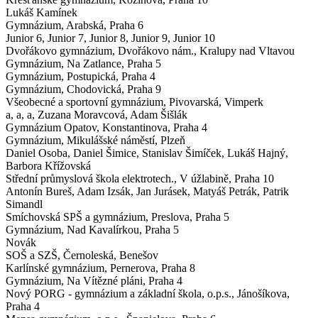
Lukáš Kamínek
Gymnázium,
Arabská, Praha 6
Junior 6, Junior 7, Junior 8, Junior 9, Junior 10
Dvořákovo gymnázium,
Dvořákovo nám., Kralupy nad Vltavou
Gymnázium,
Na Zatlance, Praha 5
Gymnázium,
Postupická, Praha 4
Gymnázium,
Chodovická, Praha 9
Všeobecné a sportovní gymnázium,
Pivovarská, Vimperk
a, a, a, Zuzana Moravcová, Adam Šišlák
Gymnázium Opatov,
Konstantinova, Praha 4
Gymnázium,
Mikulášské náměstí, Plzeň
Daniel Osoba, Daniel Šimice, Stanislav Šimíček, Lukáš Hajný,
Barbora Křížovská
Střední průmyslová škola elektrotech.,
V úžlabině, Praha 10
Antonín Bureš, Adam Izsák, Jan Jurásek, Matyáš Petrák, Patrik
Simandl
Smíchovská SPŠ a gymnázium,
Preslova, Praha 5
Gymnázium,
Nad Kavalírkou, Praha 5
Novák
SOŠ a SZŠ,
Černoleská, Benešov
Karlínské gymnázium,
Pernerova, Praha 8
Gymnázium,
Na Vítězné pláni, Praha 4
Nový PORG - gymnázium a základní škola, o.p.s.,
Jánošíkova,
Praha 4