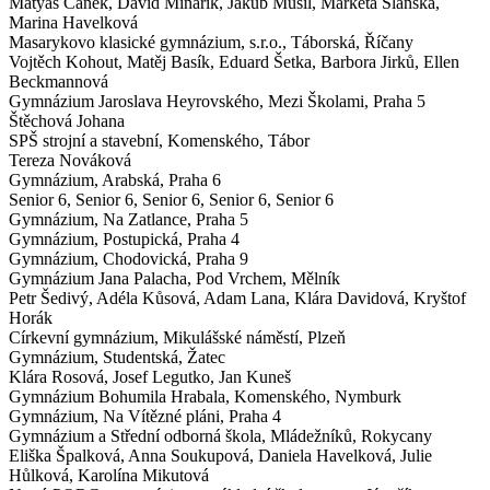
Matyáš Čaněk, David Minařík, Jakub Musil, Markéta Slánska,
Marina Havelková
Masarykovo klasické gymnázium, s.r.o.,
Táborská, Říčany
Vojtěch Kohout, Matěj Basík, Eduard Šetka, Barbora Jirků, Ellen
Beckmannová
Gymnázium Jaroslava Heyrovského,
Mezi Školami, Praha 5
Štěchová Johana
SPŠ strojní a stavební,
Komenského, Tábor
Tereza Nováková
Gymnázium,
Arabská, Praha 6
Senior 6, Senior 6, Senior 6, Senior 6, Senior 6
Gymnázium,
Na Zatlance, Praha 5
Gymnázium,
Postupická, Praha 4
Gymnázium,
Chodovická, Praha 9
Gymnázium Jana Palacha,
Pod Vrchem, Mělník
Petr Šedivý, Adéla Kůsová, Adam Lana, Klára Davidová, Kryštof
Horák
Církevní gymnázium,
Mikulášské náměstí, Plzeň
Gymnázium,
Studentská, Žatec
Klára Rosová, Josef Legutko, Jan Kuneš
Gymnázium Bohumila Hrabala,
Komenského, Nymburk
Gymnázium,
Na Vítězné pláni, Praha 4
Gymnázium a Střední odborná škola,
Mládežníků, Rokycany
Eliška Špalková, Anna Soukupová, Daniela Havelková, Julie
Hůlková, Karolína Mikutová