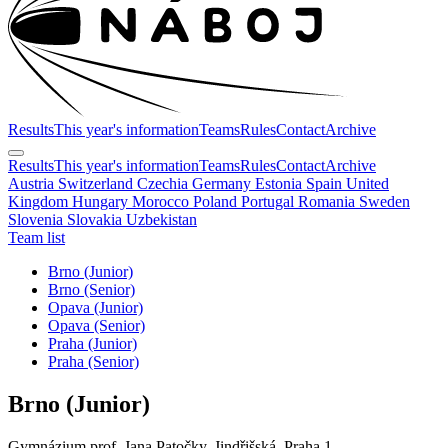
Results
This year's information
Teams
Rules
Contact
Archive
Results
This year's information
Teams
Rules
Contact
Archive
Austria
Switzerland
Czechia
Germany
Estonia
Spain
United
Kingdom
Hungary
Morocco
Poland
Portugal
Romania
Sweden
Slovenia
Slovakia
Uzbekistan
Team list
Brno (Junior)
Brno (Senior)
Opava (Junior)
Opava (Senior)
Praha (Junior)
Praha (Senior)
Brno
(Junior)
Gymnázium prof. Jana Patočky,
Jindřišská, Praha 1