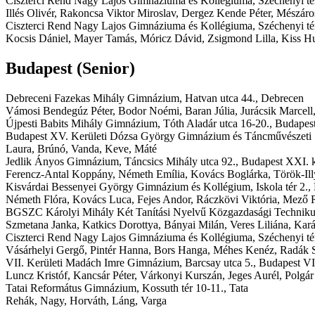
Ciszterci Rend Nagy Lajos Gimnáziuma és Kollégiuma,
Széchenyi té
Illés Olivér, Rakoncsa Viktor Miroslav, Dergez Kende Péter, Mészáro
Ciszterci Rend Nagy Lajos Gimnáziuma és Kollégiuma,
Széchenyi té
Kocsis Dániel, Mayer Tamás, Móricz Dávid, Zsigmond Lilla, Kiss H
Budapest
(Senior)
Debreceni Fazekas Mihály Gimnázium,
Hatvan utca 44., Debrecen
Vámosi Bendegúz Péter, Bodor Noémi, Baran Júlia, Jurácsik Marce
Újpesti Babits Mihály Gimnázium,
Tóth Aladár utca 16-20., Budapest
Budapest XV. Kerületi Dózsa György Gimnázium és Táncművészeti
Laura, Brúnó, Vanda, Keve, Máté
Jedlik Ányos Gimnázium,
Táncsics Mihály utca 92., Budapest XXI. k
Ferencz-Antal Koppány, Németh Emília, Kovács Boglárka, Török-Illy
Kisvárdai Bessenyei György Gimnázium és Kollégium,
Iskola tér 2.
Németh Flóra, Kovács Luca, Fejes Andor, Ráczkövi Viktória, Mező 
BGSZC Károlyi Mihály Két Tanítási Nyelvű Közgazdasági Technik
Szmetana Janka, Katkics Dorottya, Bányai Milán, Veres Liliána, Ka
Ciszterci Rend Nagy Lajos Gimnáziuma és Kollégiuma,
Széchenyi té
Vásárhelyi Gergő, Pintér Hanna, Bors Hanga, Méhes Kenéz, Radák
VII. Kerületi Madách Imre Gimnázium,
Barcsay utca 5., Budapest VII
Luncz Kristóf, Kancsár Péter, Várkonyi Kurszán, Jeges Aurél, Polgá
Tatai Református Gimnázium,
Kossuth tér 10-11., Tata
Rehák, Nagy, Horváth, Láng, Varga