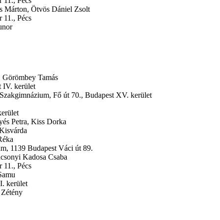
r 11., Pécs
s Márton, Ötvös Dániel Zsolt
r 11., Pécs
unor
ll, Görömbey Tamás
 IV. kerület
 Szakgimnázium,
Fő út 70., Budapest XV. kerület
erület
és Petra, Kiss Dorka
, Kisvárda
Réka
um,
1139 Budapest Váci út 89.
rácsonyi Kadosa Csaba
r 11., Pécs
 Samu
. kerület
r Zétény