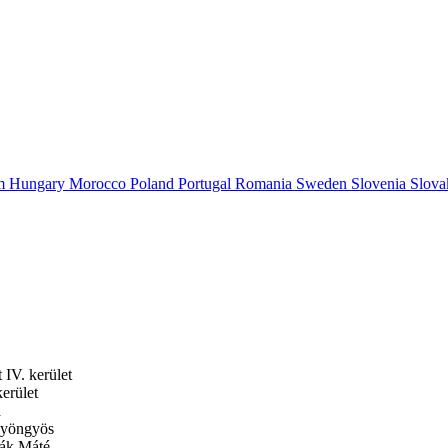
om
Hungary
Morocco
Poland
Portugal
Romania
Sweden
Slovenia
Slova
 IV. kerület
erület
a
Gyöngyös
vák Máté