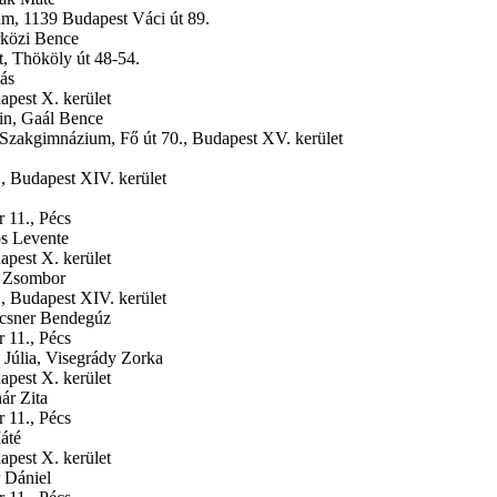
um,
1139 Budapest Váci út 89.
rközi Bence
, Thököly út 48-54.
ás
apest X. kerület
in, Gaál Bence
 Szakgimnázium,
Fő út 70., Budapest XV. kerület
., Budapest XIV. kerület
r 11., Pécs
ós Levente
apest X. kerület
k Zsombor
., Budapest XIV. kerület
ocsner Bendegúz
r 11., Pécs
 Júlia, Visegrády Zorka
apest X. kerület
ár Zita
r 11., Pécs
áté
apest X. kerület
 Dániel