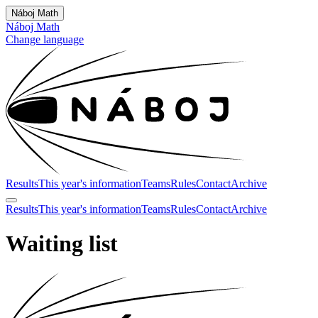
Náboj Math
Náboj Math
Change language
Results
This year's information
Teams
Rules
Contact
Archive
Results
This year's information
Teams
Rules
Contact
Archive
Waiting list