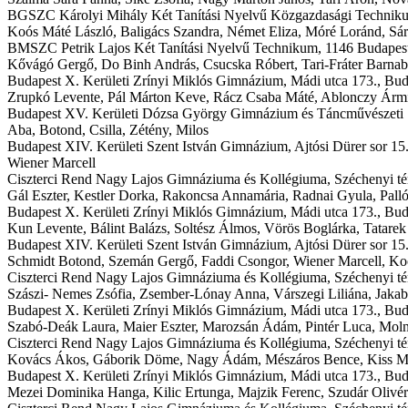
BGSZC Károlyi Mihály Két Tanítási Nyelvű Közgazdasági Technik
Koós Máté László, Baligács Szandra, Német Eliza, Móré Loránd, Sá
BMSZC Petrik Lajos Két Tanítási Nyelvű Technikum,
1146 Budapest
Kővágó Gergő, Do Binh András, Csucska Róbert, Tari-Fráter Barnab
Budapest X. Kerületi Zrínyi Miklós Gimnázium,
Mádi utca 173., Bud
Zrupkó Levente, Pál Márton Keve, Rácz Csaba Máté, Ablonczy Árm
Budapest XV. Kerületi Dózsa György Gimnázium és Táncművészeti
Aba, Botond, Csilla, Zétény, Milos
Budapest XIV. Kerületi Szent István Gimnázium,
Ajtósi Dürer sor 15
Wiener Marcell
Ciszterci Rend Nagy Lajos Gimnáziuma és Kollégiuma,
Széchenyi té
Gál Eszter, Kestler Dorka, Rakoncsa Annamária, Radnai Gyula, Pall
Budapest X. Kerületi Zrínyi Miklós Gimnázium,
Mádi utca 173., Bud
Kun Levente, Bálint Balázs, Soltész Álmos, Vörös Boglárka, Tatare
Budapest XIV. Kerületi Szent István Gimnázium,
Ajtósi Dürer sor 15
Schmidt Botond, Szemán Gergő, Faddi Csongor, Wiener Marcell, K
Ciszterci Rend Nagy Lajos Gimnáziuma és Kollégiuma,
Széchenyi té
Szászi- Nemes Zsófia, Zsember-Lónay Anna, Várszegi Liliána, Jakab
Budapest X. Kerületi Zrínyi Miklós Gimnázium,
Mádi utca 173., Bud
Szabó-Deák Laura, Maier Eszter, Marozsán Ádám, Pintér Luca, Moln
Ciszterci Rend Nagy Lajos Gimnáziuma és Kollégiuma,
Széchenyi té
Kovács Ákos, Gáborik Döme, Nagy Ádám, Mészáros Bence, Kiss M
Budapest X. Kerületi Zrínyi Miklós Gimnázium,
Mádi utca 173., Bud
Mezei Dominika Hanga, Kilic Ertunga, Majzik Ferenc, Szudár Olivér