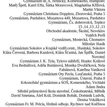
Gymnázium dr. A. Hrdličky,
Komenského, Humpolec
Matěj Špetl, Karel Effa, Šárka Moravcová, Magdaléna Křížová,
Martin Viktora
Gymnázium Christiana Dopplera,
Zborovská, Praha 5
Gymnázium, Pardubice, Mozartova 449,
Mozartova, Pardubice
Gymnázium,
Čs. dobrovolců, Teplice
11, 12, 13, 14, 15
Obchodní akademie,
Školní, Neveklov
Vojtěch Peršl
Gymnázium,
Mostecká, Chomutov
Miloslav Hasík
Gymnázium Sokolov a Krajské vzděl.centr.,
Husitská, Sokolov
Klára Červená, Barbora Kazdová, Klára Šťastná, Jan Špiřík, Daniel
Novotný
Gymnázium J. K. Tyla,
Tylovo nábřeží, Hradec Králové
Eva Bednářová, Adéla Buriánová, Monika Dvořáčková, Nela
Fabiánová, Kateřina Vaníková
Gymnázium Oty Pavla,
Loučanská, Praha 5
Gymnázium,
Ústavní, Praha 8
Krkonošské gymnázium a SOŠ,
Komenského, Vrchlabí
Adam Jindra
Střední průmyslová škola stavební,
Českobratrská, Mělník
David Smetana, Aleš Král, Dominik Bobák, Dominik Ludvík,
Denisa Vokálková
Gymnázium Fr. M. Pelcla,
Hrdinů odboje, Rychnov nad Kněžnou