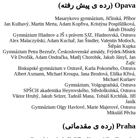
Opava
(رده ی پیش رفته)
Masarykovo gymnázium,
Jičínská, Příbor
Jan Kulhavý, Martin Merta, Adam Kopřiva, Kristýna Pospišilíková,
Jakub Dlouhý
Gymnázium Hladnov a JŠ s právem SJZ,
Hladnovská, Ostrava
Alex Malaczyński, Adam Kuchař, Jan Šindler, Valentin Motloch,
Štěpán Kupka
Gymnázium Petra Bezruče,
Československé armády, Frýdek-Místek
Vít Dvořák, Adam Ondračka, Matěj Chorobik, Jakub Jányš, Jan
Zajíc
Biskupské gymnázium v Ostravě,
Karla Pokorného, Ostrava
Albert Axmann, Michael Kroupa, Jana Brodová, Eliška Křivá,
Michael Kurlaev
Gymnázium,
Volgogradská, Ostrava
SPŠCH akademika Heyrovského,
Středoškolská, Ostrava
Viktor Hrubý, Jakub Selzer, Tadeáš Mana, Tobiáš Krchňák, Jiří
Janík
Gymnázium Olgy Havlové,
Marie Majerové, Ostrava
Mikuláš Pěcha
Praha
(رده ی مقدماتی)