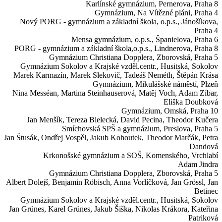
Karlínské gymnázium,
Pernerova, Praha 8
Gymnázium,
Na Vítězné pláni, Praha 4
Nový PORG - gymnázium a základní škola, o.p.s.,
Jánošíkova,
Praha 4
Mensa gymnázium, o.p.s.,
Španielova, Praha 6
PORG - gymnázium a základní škola,o.p.s.,
Lindnerova, Praha 8
Gymnázium Christiana Dopplera,
Zborovská, Praha 5
Gymnázium Sokolov a Krajské vzděl.centr.,
Husitská, Sokolov
Marek Karmazín, Marek Slekovič, Tadeáš Neméth, Štěpán Krása
Gymnázium,
Mikulášské náměstí, Plzeň
Nina Messéan, Martina Steinhauserová, Matěj Voch, Adam Zíbar,
Eliška Doubková
Gymnázium,
Omská, Praha 10
Jan Menšík, Tereza Bielecká, David Pecina, Theodor Kučera
Smíchovská SPŠ a gymnázium,
Preslova, Praha 5
Jan Štusák, Ondřej Vospěl, Jakub Kohoutek, Theodor Marčák, Petra
Dandová
Krkonošské gymnázium a SOŠ,
Komenského, Vrchlabí
Adam Jindra
Gymnázium Christiana Dopplera,
Zborovská, Praha 5
Albert Dolejš, Benjamin Röbisch, Anna Vorlíčková, Jan Grössl, Jan
Betinec
Gymnázium Sokolov a Krajské vzděl.centr.,
Husitská, Sokolov
Jan Grünes, Karel Grünes, Jakub Šiška, Nikolas Krákora, Kateřina
Patriková