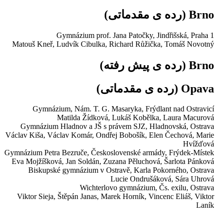
Brno
(رده ی مقدماتی)
Gymnázium prof. Jana Patočky,
Jindřišská, Praha 1
Matouš Kneř, Ludvík Cibulka, Richard Růžička, Tomáš Novotný
Brno
(رده ی پیش رفته)
Opava
(رده ی مقدماتی)
Gymnázium,
Nám. T. G. Masaryka, Frýdlant nad Ostravicí
Matilda Žídková, Lukáš Kobělka, Laura Macurová
Gymnázium Hladnov a JŠ s právem SJZ,
Hladnovská, Ostrava
Václav Kiša, Václav Komár, Ondřej Bobošík, Elen Čechová, Marie
Hvížďová
Gymnázium Petra Bezruče,
Československé armády, Frýdek-Místek
Eva Mojžíšková, Jan Soldán, Zuzana Pěluchová, Šarlota Pánková
Biskupské gymnázium v Ostravě,
Karla Pokorného, Ostrava
Lucie Ondrušáková, Sára Uhrová
Wichterlovo gymnázium,
Čs. exilu, Ostrava
Viktor Sieja, Štěpán Janas, Marek Horník, Vincenc Eliáš, Viktor
Laník