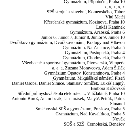
Gymnázium,
Přípotoční, Praha 10
x, x, x, x, x
SPŠ strojní a stavební,
Komenského, Tábor
Vítů Matěj
Křesťanské gymnázium,
Kozinova, Praha 10
Lukáš Kamínek
Gymnázium,
Arabská, Praha 6
Junior 6, Junior 7, Junior 8, Junior 9, Junior 10
Dvořákovo gymnázium,
Dvořákovo nám., Kralupy nad Vltavou
Gymnázium,
Na Zatlance, Praha 5
Gymnázium,
Postupická, Praha 4
Gymnázium,
Chodovická, Praha 9
Všeobecné a sportovní gymnázium,
Pivovarská, Vimperk
a, a, a, Zuzana Moravcová, Adam Šišlák
Gymnázium Opatov,
Konstantinova, Praha 4
Gymnázium,
Mikulášské náměstí, Plzeň
Daniel Osoba, Daniel Šimice, Stanislav Šimíček, Lukáš Hajný,
Barbora Křížovská
Střední průmyslová škola elektrotech.,
V úžlabině, Praha 10
Antonín Bureš, Adam Izsák, Jan Jurásek, Matyáš Petrák, Patrik
Simandl
Smíchovská SPŠ a gymnázium,
Preslova, Praha 5
Gymnázium,
Nad Kavalírkou, Praha 5
Novák
SOŠ a SZŠ,
Černoleská, Benešov