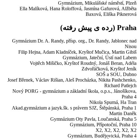
Gymnázium,
Mikulášské náměstí, Plzeň
Ella Malíková, Hana Roloffová, Jasmína Gafurová, Alžběta
Baxová, Eliška Piknerová
Praha
(رده ی پیش رفته)
Gymnázium Dr. A. Randy, přísp. org.,
Dr. Randy, Jablonec nad
Nisou
Filip Hejna, Adam Kladníček, Kryštof Mučica, Martin Gibiš
Gymnázium,
Jateční, Ústí nad Labem
Vojtěch Mišičko, Kryštof Roudný, Jonáš Beran, Adéla
Zdvořáčková, Kryštof Jeník
SOŠ a SOU,
Dubno
Josef Břenek, Václav Rišian, Aleš Procházka, Nikita Pashchenko,
Richard Patlejch
Nový PORG - gymnázium a základní škola, o.p.s.,
Jánošíkova,
Praha 4
Nikola Spurná, Ha Tran
Akad.gymnázium a jazyk.šk. s právem SJZ,
Štěpánská, Praha 1
Martin Daněk
Gymnázium Oty Pavla,
Loučanská, Praha 5
Gymnázium,
Přípotoční, Praha 10
X2, X2, X2, X2, X2
Gymnázium,
Budějovická, Praha 4