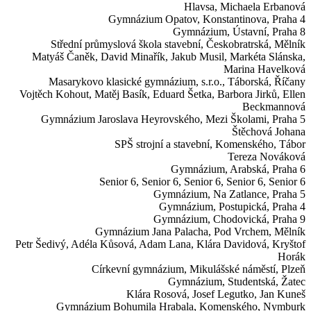
Hlavsa, Michaela Erbanová
Gymnázium Opatov,
Konstantinova, Praha 4
Gymnázium,
Ústavní, Praha 8
Střední průmyslová škola stavební,
Českobratrská, Mělník
Matyáš Čaněk, David Minařík, Jakub Musil, Markéta Slánska,
Marina Havelková
Masarykovo klasické gymnázium, s.r.o.,
Táborská, Říčany
Vojtěch Kohout, Matěj Basík, Eduard Šetka, Barbora Jirků, Ellen
Beckmannová
Gymnázium Jaroslava Heyrovského,
Mezi Školami, Praha 5
Štěchová Johana
SPŠ strojní a stavební,
Komenského, Tábor
Tereza Nováková
Gymnázium,
Arabská, Praha 6
Senior 6, Senior 6, Senior 6, Senior 6, Senior 6
Gymnázium,
Na Zatlance, Praha 5
Gymnázium,
Postupická, Praha 4
Gymnázium,
Chodovická, Praha 9
Gymnázium Jana Palacha,
Pod Vrchem, Mělník
Petr Šedivý, Adéla Kůsová, Adam Lana, Klára Davidová, Kryštof
Horák
Církevní gymnázium,
Mikulášské náměstí, Plzeň
Gymnázium,
Studentská, Žatec
Klára Rosová, Josef Legutko, Jan Kuneš
Gymnázium Bohumila Hrabala,
Komenského, Nymburk