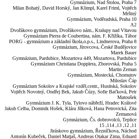
Gymnázium,
Nad Štolou, Praha 7
Milan Bohatý, David Horský, Jan Klimpl, Karel Friml, Vojtěch
Mrštný
Gymnázium,
Voděradská, Praha 10
A2
Dvořákovo gymnázium,
Dvořákovo nám., Kralupy nad Vltavou
Gymnázium Pierra de Coubertina,
nám. F. Křižíka, Tábor
PORG - gymnázium a základní škola,o.p.s.,
Lindnerova, Praha 8
Gymnázium,
Jírovcova, České Budějovice
Marek Bauer
Gymnázium, Pardubice, Mozartova 449,
Mozartova, Pardubice
Gymnázium Christiana Dopplera,
Zborovská, Praha 5
Martin Zeman
Gymnázium,
Mostecká, Chomutov
Miloslav Čáp
Gymnázium Sokolov a Krajské vzděl.centr.,
Husitská, Sokolov
Vojtěch Novotný, Ondřej Bek, Jakub Čúzy, Sofie Baťková, Petr
Matoušek
Gymnázium J. K. Tyla,
Tylovo nábřeží, Hradec Králové
Jakub Celba, Dominik Hošek, Klára Jílková, Hana Petrovická, Zita
Zemanová
Gymnázium,
Čs. dobrovolců, Teplice
11, 12, 13, 114, 15
Jiráskovo gymnázium,
Řezníčkova, Náchod
Antonín Kubeček, Daniel Matjaš, Andreas Otakar Zima, Eduard