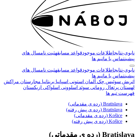
نابوی-
نتایج
اطلاعات موجود
قواعد مسابقه
ثبت نام
سال های
پیشین
تماس با ما
تیم ها
نابوی-
نتایج
اطلاعات موجود
قواعد مسابقه
ثبت نام
سال های
پیشین
تماس با ما
تیم ها
اتریش
سوئیس
چک
آلمان
استونی
اسپانیا
بریتانیا
مجارستان
مراکش
لهستان
پرتغال
رومانی
سوئد
اسلوونی
اسلواکی
ازبکستان
فهرست تیم ها
Bratislava (رده ی مقدماتی)
Bratislava (رده ی پیش رفته)
Košice (رده ی مقدماتی)
Košice (رده ی پیش رفته)
Bratislava
(رده ی مقدماتی)