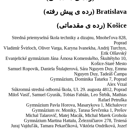
Bratislava
(رده ی پیش رفته)
Košice
(رده ی مقدماتی)
Stredná priemyselná škola techniky a dizajnu,
Mnoheľova 828,
Poprad
Vladimír Švirloch, Oliver Varga, Karyna Ivanekha, Andrij Turchyn,
Erik Olšavský
Evanjelické gymnázium Jána Ámosa Komenského,
Škultétyho 10,
Košice-Staré Mesto
Samuel Ropovik, Daniela Štulajterová, Sára Nguyen Duy, Emma
Nguyen Duy, Tadeáš Čampa
Gymnázium,
Dominika Tatarku 7, Poprad
Alex Vrzal
Súkromná stredná odborná škola,
Ul. 29. augusta 4812, Poprad
Miloš Vasiľ, Samuel Gyurák, Tobias Fabián, Leo Štrbík, Mathias
Rafael Petruška
Gymnázium Pavla Horova,
Masarykova 1, Michalovce
Gymnázium sv. Moniky,
Tarasa Ševčenka 1, Prešov
Michal Talarovič, Matej Macák, Michal Marek Grohola
Gymnázium Martina Hattalu,
Železničiarov 278, Trstená
Juraj Vajduľák, Tamara Pekarčíková, Viktória Ondríková, Jozef