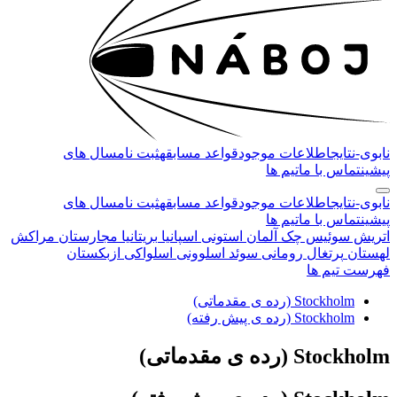
نابوی-
نتایج
اطلاعات موجود
قواعد مسابقه
ثبت نام
سال های
پیشین
تماس با ما
تیم ها
نابوی-
نتایج
اطلاعات موجود
قواعد مسابقه
ثبت نام
سال های
پیشین
تماس با ما
تیم ها
اتریش
سوئیس
چک
آلمان
استونی
اسپانیا
بریتانیا
مجارستان
مراکش
لهستان
پرتغال
رومانی
سوئد
اسلوونی
اسلواکی
ازبکستان
فهرست تیم ها
Stockholm (رده ی مقدماتی)
Stockholm (رده ی پیش رفته)
Stockholm
(رده ی مقدماتی)